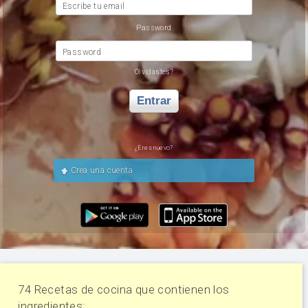
Escribe tu email
Password
Password
Olvidastes?
Entrar
¿Eres nuevo?
Crea una cuenta
74 Recetas de cocina que contienen los
ingredientes: