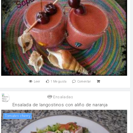
Leer
1
Me gusta
Comentar
Ensaladas
Ensalada de langostinos con aliño de naranja
tomates cherry