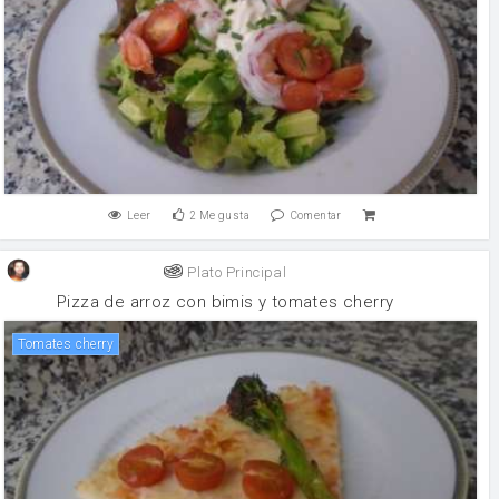
Leer
2
Me gusta
Comentar
Plato Principal
Pizza de arroz con bimis y tomates cherry
tomates cherry