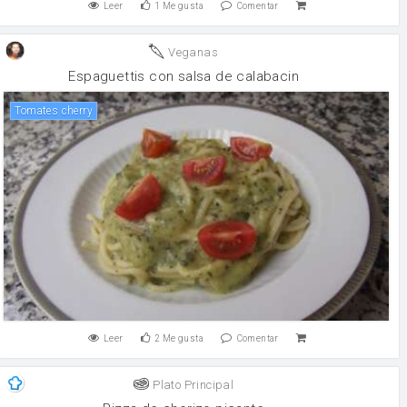
Leer
1
Me gusta
Comentar
Veganas
Espaguettis con salsa de calabacin
tomates cherry
Leer
2
Me gusta
Comentar
Plato Principal