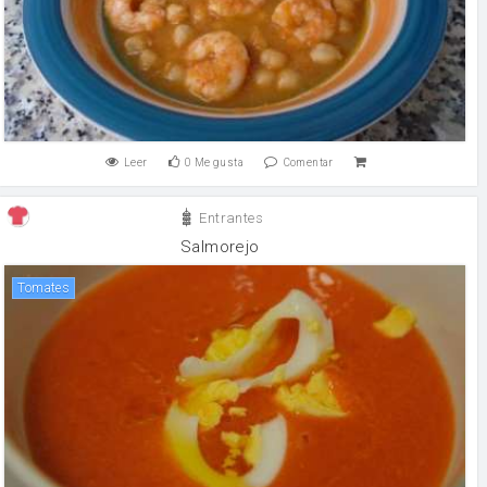
Leer
0
Me gusta
Comentar
Entrantes
Salmorejo
Tomates