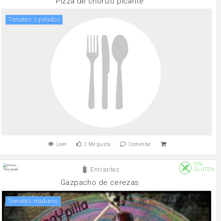
Pizza de chorizo picante
Tomates s pelados
Leer
2
Me gusta
Comentar
SIN
Entrantes
GLUTEN
Gazpacho de cerezas
Tomates maduros