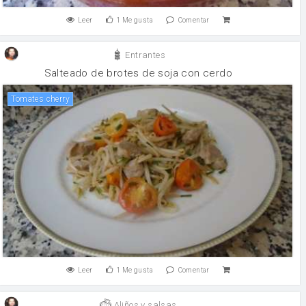
Leer
1
Me gusta
Comentar
Entrantes
Salteado de brotes de soja con cerdo
tomates cherry
Leer
1
Me gusta
Comentar
Aliños y salsas