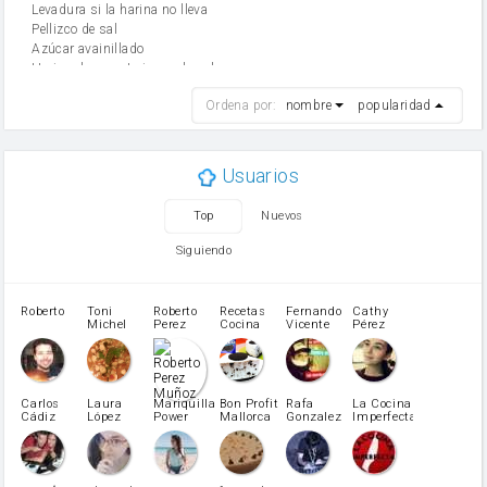
Levadura si la harina no lleva
Pellizco de sal
Azúcar avainillado
Harina de reposteria con levadura
harina
Ordena por:
nombre
popularidad
cebolla
mantequilla
ajo
aceite de oliva
Usuarios
huevo
zanahoria
Top
Nuevos
tomate
levadura en polvo
Siguiendo
Opcional: Ron o Whisky
Harina para bizcocho
Opcional: Azúcar avainillado
Roberto
Toni
Roberto
Recetas
Fernando
Cathy
azucar
Michel
Perez
Cocina
Vicente
Pérez
Caubet
Muñoz
patatas
pimiento rojo
Pimentón
pimiento verde
Carlos
Laura
Mariquilla
Bon Profit
Rafa
La Cocina
Cádiz
López
Power
Mallorca
Gonzalez
Imperfecta
miel
Martínez
vino blanco
Azúcar glass
Azúcar moreno