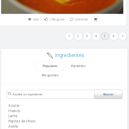
Leer
1
Me gusta
Comentar
1
2
3
4
5
6
7
Ingredientes
Populares
Recientes
Me gustan
Buscar
Azúcar
huevos
leche
Pepitas de choco
aceite