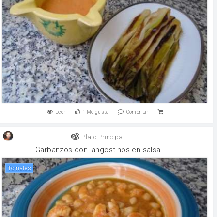
Leer
1
Me gusta
Comentar
Plato Principal
Garbanzos con langostinos en salsa
Tomates