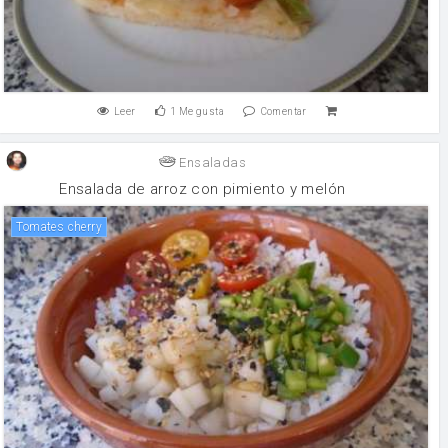
Leer
1
Me gusta
Comentar
Ensaladas
Ensalada de arroz con pimiento y melón
tomates cherry