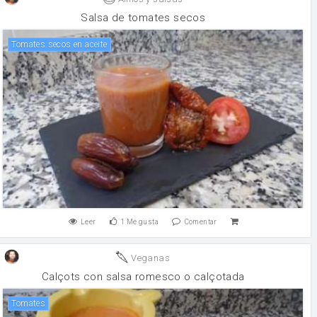
Salsa de tomates secos
Tomates secos en aceite
Leer
1
Me gusta
Comentar
Veganas
Calçots con salsa romesco o calçotada
Tomates