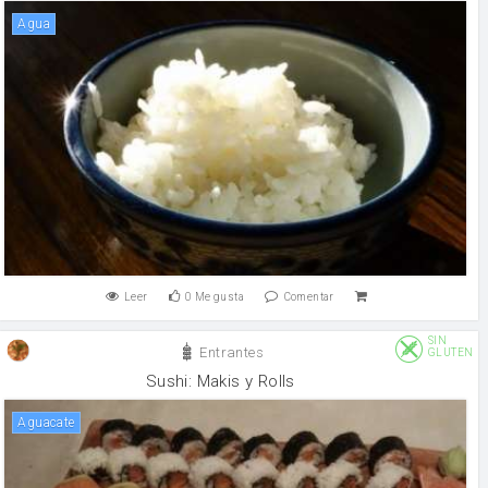
agua
Leer
0
Me gusta
Comentar
SIN
Entrantes
GLUTEN
Sushi: Makis y Rolls
Aguacate