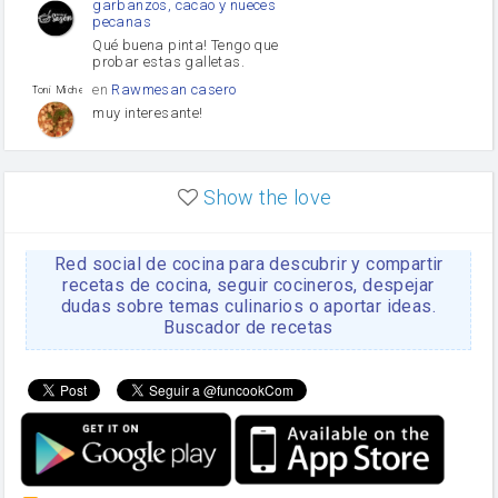
garbanzos, cacao y nueces
pecanas
Qué buena pinta! Tengo que
probar estas galletas.
en
Rawmesan casero
Toni Michel Caubet
muy interesante!
en
Lasaña casera fácil y
HOJALDROSA TV
rápida
Show the love
VIDEO EXPLIATIVO
https://youtu.be/J5e1ddxNWjk
Red social de cocina para descubrir y compartir
en
Gachas de la abuela
HOJALDROSA TV
Rosa
recetas de cocina, seguir cocineros, despejar
dudas sobre temas culinarios o aportar ideas.
https://youtu.be/Mz69gcVO3sI
Buscador de recetas
en
Receta Del Bizcocho
Rosa
Casero
Disculpa. En la foto aparece
el bizcocho de xoco y en el
apartado de los ingredientes
te has olvidado de poner la
cantidad q se debería de
poner. Gracias. Rosa