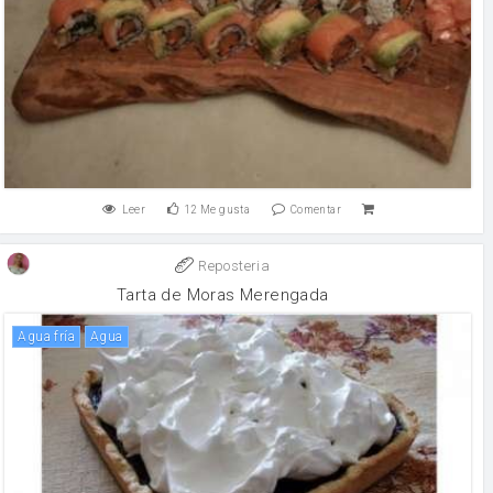
Leer
12
Me gusta
Comentar
Reposteria
Tarta de Moras Merengada
Agua fría
agua