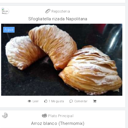
Reposteria
Sfogliatella rizada Napolitana
agua
Leer
1
Me gusta
Comentar
Plato Principal
Arroz blanco (Thermomix)