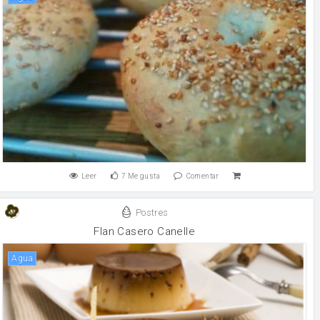
Leer
7
Me gusta
Comentar
Postres
Flan Casero Canelle
agua