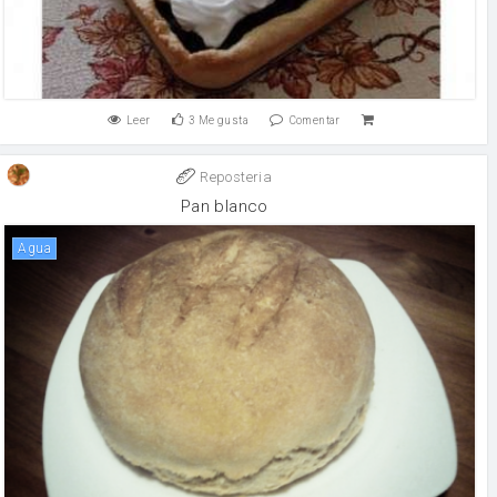
Leer
3
Me gusta
Comentar
Reposteria
Pan blanco
agua