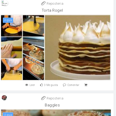
Reposteria
Torta Rogel
agua
Leer
3
Me gusta
Comentar
Reposteria
Baggles
agua