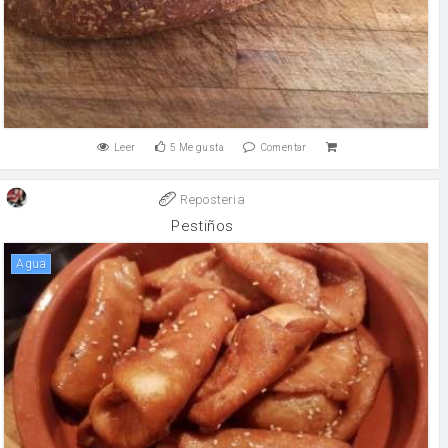
Leer
5
Me gusta
Comentar
Reposteria
Pestiños
agua