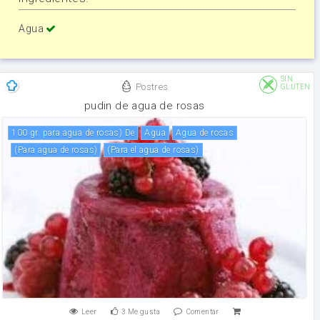
Agua
SIN
Postres
GLUTEN
pudin de agua de rosas
100 gr. para agua de rosas) De
agua
agua de rosas
(para agua de rosas)
(para el agua de rosas)
Leer
3
Me gusta
Comentar