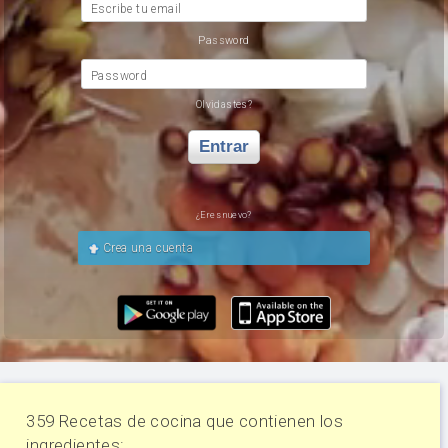
Escribe tu email
Password
Password
Olvidastes?
Entrar
¿Eres nuevo?
Crea una cuenta
359 Recetas de cocina que contienen los
ingredientes: