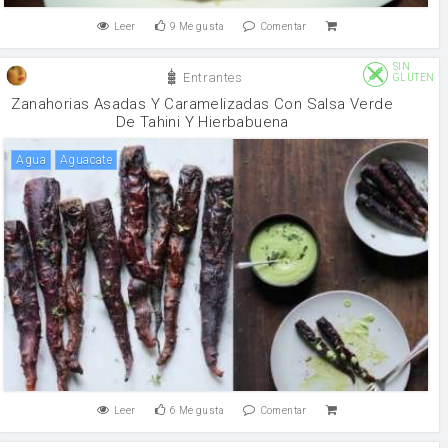
Leer
9
Me gusta
Comentar
SIN
Entrantes
GLUTEN
Zanahorias Asadas Y Caramelizadas Con Salsa Verde
De Tahini Y Hierbabuena
agua
Aguacate
Leer
6
Me gusta
Comentar