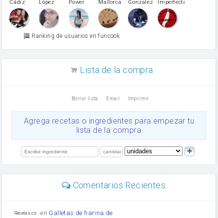
Cádiz
López
Power
Mallorca
Gonzalez
Imperfecta
miel
Martínez
vino blanco
Azúcar glass
Azúcar moreno
Ranking de usuarios en funcook
Zumo de limón
arroz
canela en polvo
aceite de girasol
Lista de la compra
Dientes de ajo
vinagre
nata
Borrar lista
Email
Imprimir
Cacao en polvo
queso rallado
Ajos
Agrega recetas o ingredientes para empezar tu
orégano
lista de la compra
salsa de soja
Levadura
limón
perejil
carne picada
mayonesa
Comentarios Recientes
Diente de ajo
Tomates
Puerro
en
Galletas de harina de
Recetas con sazon