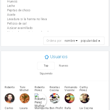
huevos
leche
Pepitas de choco
aceite
Levadura si la harina no lleva
Pellizco de sal
Azúcar avainillado
Harina de reposteria con levadura
harina
Ordena por:
nombre
popularidad
cebolla
mantequilla
ajo
aceite de oliva
Usuarios
huevo
zanahoria
Top
Nuevos
tomate
levadura en polvo
Siguiendo
Opcional: Azúcar avainillado
Opcional: Ron o Whisky
Harina para bizcocho
Roberto
Toni
Roberto
Recetas
Fernando
Cathy
azucar
Michel
Perez
Cocina
Vicente
Pérez
Caubet
Muñoz
patatas
pimiento rojo
Pimentón
pimiento verde
Carlos
Laura
Mariquilla
Bon Profit
Rafa
La Cocina