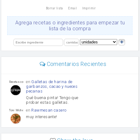
nata
Borrar lista
Email
Imprimir
Cacao en polvo
queso rallado
Ajos
Agrega recetas o ingredientes para empezar tu
Levadura
lista de la compra
orégano
salsa de soja
limón
perejil
carne picada
Diente de ajo
Comentarios Recientes
mayonesa
Tomates
Puerro
en
Galletas de harina de
Recetas con sazon
garbanzos, cacao y nueces
pecanas
Qué buena pinta! Tengo que
probar estas galletas.
en
Rawmesan casero
Toni Michel Caubet
muy interesante!
en
Lasaña casera fácil y
HOJALDROSA TV
rápida