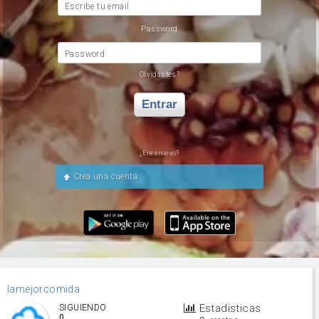
Escribe tu email
Password
Password
Olvidastes?
Entrar
¿Eres nuevo?
Crea una cuenta
lamejorcomida
Estadisticas
SIGUIENDO
0