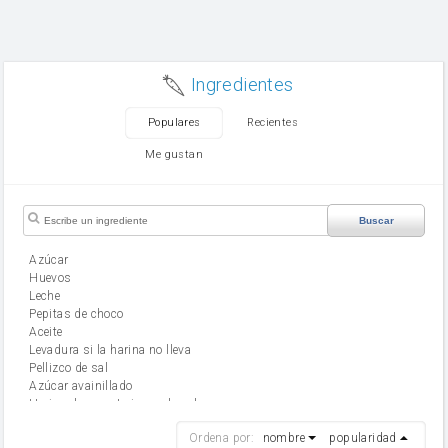
Ingredientes
Populares
Recientes
Me gustan
Buscar
Azúcar
huevos
leche
Pepitas de choco
aceite
Levadura si la harina no lleva
Pellizco de sal
Azúcar avainillado
Harina de reposteria con levadura
harina
Ordena por:
nombre
popularidad
cebolla