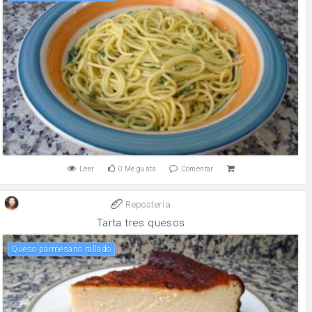
Leer
0
Me gusta
Comentar
Reposteria
Tarta tres quesos
Queso parmesano rallado