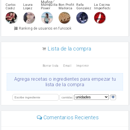
pimiento verde
Carlos
Laura
Mariquilla
Bon Profit
Rafa
La Cocina
Cádiz
López
Power
Mallorca
Gonzalez
Imperfecta
miel
Martínez
vino blanco
Azúcar glass
Azúcar moreno
Ranking de usuarios en funcook
Zumo de limón
arroz
canela en polvo
aceite de girasol
Lista de la compra
Dientes de ajo
vinagre
nata
Borrar lista
Email
Imprimir
Cacao en polvo
queso rallado
Ajos
Agrega recetas o ingredientes para empezar tu
salsa de soja
lista de la compra
orégano
Levadura
limón
perejil
carne picada
mayonesa
Comentarios Recientes
Diente de ajo
Tomates
Puerro