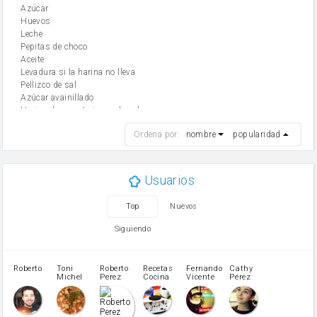
Azúcar
huevos
leche
Pepitas de choco
aceite
Levadura si la harina no lleva
Pellizco de sal
Azúcar avainillado
Harina de reposteria con levadura
harina
Ordena por:
nombre
popularidad
cebolla
mantequilla
ajo
aceite de oliva
Usuarios
huevo
zanahoria
Top
Nuevos
tomate
levadura en polvo
Siguiendo
Opcional: Azúcar avainillado
Opcional: Ron o Whisky
Harina para bizcocho
Roberto
Toni
Roberto
Recetas
Fernando
Cathy
azucar
Michel
Perez
Cocina
Vicente
Pérez
Caubet
Muñoz
patatas
pimiento rojo
Pimentón