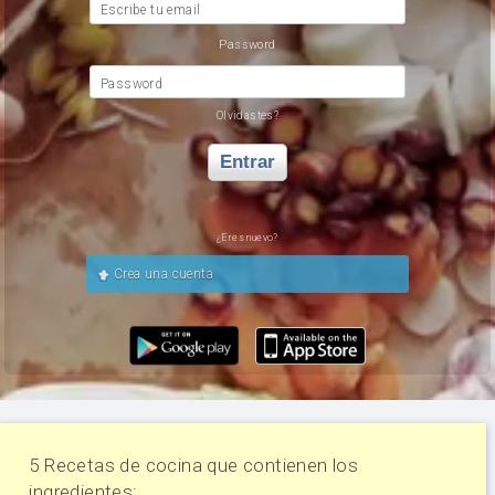
Escribe tu email
Password
Password
Olvidastes?
Entrar
¿Eres nuevo?
Crea una cuenta
5 Recetas de cocina que contienen los
ingredientes: