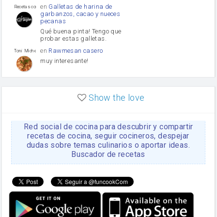
en
Galletas de harina de
Recetas con sazon
garbanzos, cacao y nueces
pecanas
Qué buena pinta! Tengo que
probar estas galletas.
en
Rawmesan casero
Toni Michel Caubet
muy interesante!
en
Lasaña casera fácil y
HOJALDROSA TV
rápida
Show the love
VIDEO EXPLIATIVO
https://youtu.be/J5e1ddxNWjk
Red social de cocina para descubrir y compartir
en
Gachas de la abuela
HOJALDROSA TV
Rosa
recetas de cocina, seguir cocineros, despejar
dudas sobre temas culinarios o aportar ideas.
https://youtu.be/Mz69gcVO3sI
Buscador de recetas
en
Receta Del Bizcocho
Rosa
Casero
Disculpa. En la foto aparece
el bizcocho de xoco y en el
apartado de los ingredientes
te has olvidado de poner la
cantidad q se debería de