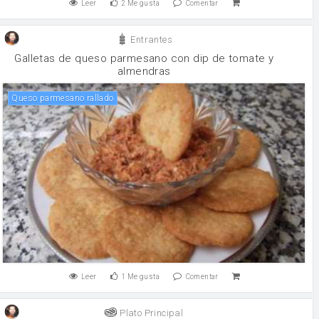
Leer
2
Me gusta
Comentar
Entrantes
Galletas de queso parmesano con dip de tomate y
almendras
Queso parmesano rallado
Leer
1
Me gusta
Comentar
Plato Principal