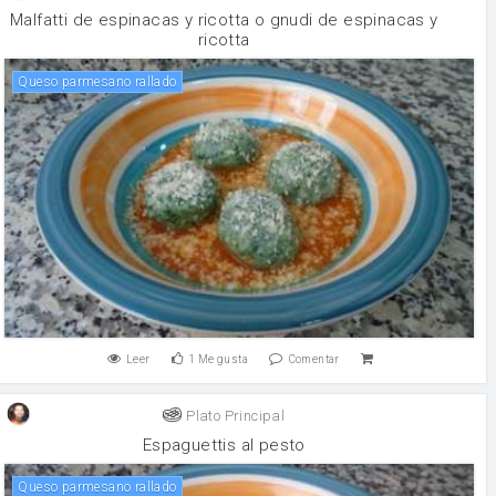
Malfatti de espinacas y ricotta o gnudi de espinacas y
ricotta
Queso parmesano rallado
Leer
1
Me gusta
Comentar
Plato Principal
Espaguettis al pesto
Queso parmesano rallado