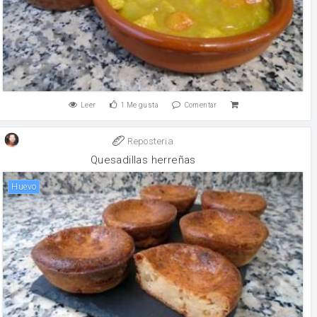
Leer
1
Me gusta
Comentar
Reposteria
Quesadillas herreñas
huevo