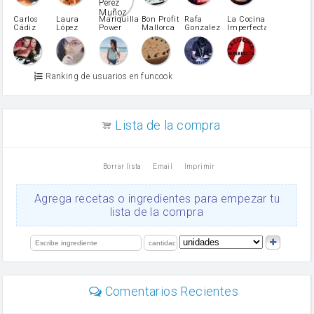
Pimentón
pimiento verde
Carlos
Laura
Mariquilla
Bon Profit
Rafa
La Cocina
Cádiz
López
Power
Mallorca
Gonzalez
Imperfecta
miel
Martínez
vino blanco
Azúcar glass
Azúcar moreno
Ranking de usuarios en funcook
Zumo de limón
arroz
canela en polvo
aceite de girasol
Lista de la compra
Dientes de ajo
vinagre
nata
Borrar lista
Email
Imprimir
Cacao en polvo
queso rallado
Ajos
Agrega recetas o ingredientes para empezar tu
Levadura
lista de la compra
salsa de soja
orégano
limón
perejil
carne picada
Diente de ajo
Comentarios Recientes
mayonesa
Tomates