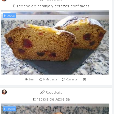
Bizcocho de naranja y cerezas confitadas
huevos
Leer
0
Me gusta
Comentar
Reposteria
Ignacios de Azpeitia
huevos