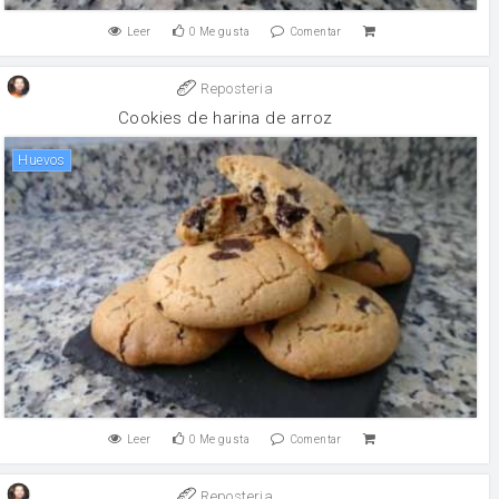
Leer
0
Me gusta
Comentar
Reposteria
Cookies de harina de arroz
huevos
Leer
0
Me gusta
Comentar
Reposteria