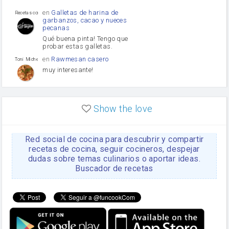
Puerro
en
Galletas de harina de
Recetas con sazon
garbanzos, cacao y nueces
pecanas
Qué buena pinta! Tengo que
probar estas galletas.
en
Rawmesan casero
Toni Michel Caubet
muy interesante!
en
Lasaña casera fácil y
HOJALDROSA TV
rápida
Show the love
VIDEO EXPLIATIVO
https://youtu.be/J5e1ddxNWjk
Red social de cocina para descubrir y compartir
en
Gachas de la abuela
HOJALDROSA TV
Rosa
recetas de cocina, seguir cocineros, despejar
dudas sobre temas culinarios o aportar ideas.
https://youtu.be/Mz69gcVO3sI
Buscador de recetas
en
Receta Del Bizcocho
Rosa
Casero
Disculpa. En la foto aparece
el bizcocho de xoco y en el
apartado de los ingredientes
te has olvidado de poner la