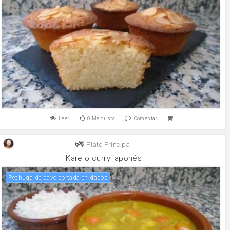
Leer
0
Me gusta
Comentar
Plato Principal
Kare o curry japonés
Pechuga de pavo cortada en dados