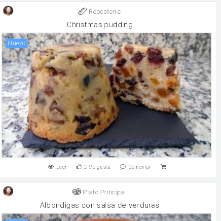
Reposteria
Christmas pudding
huevo
Leer
0
Me gusta
Comentar
Plato Principal
Albóndigas con salsa de verduras