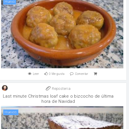
huevo
Leer
0
Me gusta
Comentar
Reposteria
Last minute Christmas loaf cake o bizcocho de última
hora de Navidad
huevos