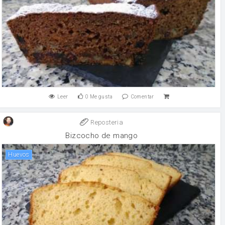
Leer
0
Me gusta
Comentar
Reposteria
Bizcocho de mango
huevos