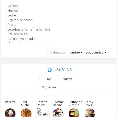
Azúcar
huevos
leche
Pepitas de choco
aceite
Levadura si la harina no lleva
Pellizco de sal
Azúcar avainillado
Harina de reposteria con levadura
harina
Ordena por:
nombre
popularidad
cebolla
mantequilla
ajo
aceite de oliva
Usuarios
huevo
zanahoria
Top
Nuevos
tomate
levadura en polvo
Siguiendo
Harina para bizcocho
Opcional: Azúcar avainillado
Opcional: Ron o Whisky
Roberto
Toni
Roberto
Recetas
Fernando
Cathy
azucar
Michel
Perez
Cocina
Vicente
Pérez
Caubet
Muñoz
patatas
pimiento rojo