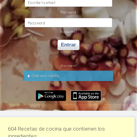
Escribe tu email
Password
Password
Olvidastes?
Entrar
¿Eres nuevo?
Crea una cuenta
604 Recetas de cocina que contienen los
ingredientes: