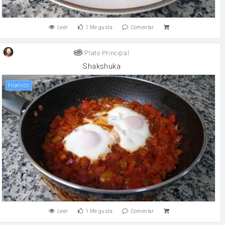
Leer
1
Me gusta
Comentar
Plato Principal
Shakshuka
huevos
Leer
1
Me gusta
Comentar