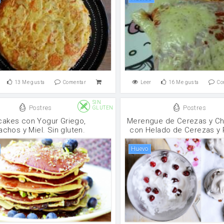
13
Me gusta
Comentar
Leer
16
Me gusta
Co
SIN
Postres
Postres
GLUTEN
cakes con Yogur Griego,
Merengue de Cerezas y Ch
achos y Miel. Sin gluten.
con Helado de Cerezas y 
huevo