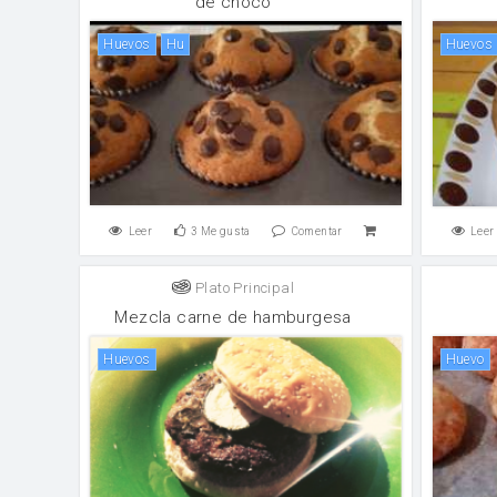
de choco
huevos
hu
huevos
Leer
3
Me gusta
Comentar
Leer
Plato Principal
Mezcla carne de hamburgesa
huevos
huevo