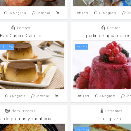
25
Me gusta
Comentar
Leer
12
Me gusta
Co
Postres
Postres
Flan Casero Canelle
pudin de agua de ros
de huevo
huevo
4
Me gusta
Comentar
Leer
3
Me gusta
Co
Plato Principal
Entrantes
lla de patatas y zanahoria
Tortipizza
huevos