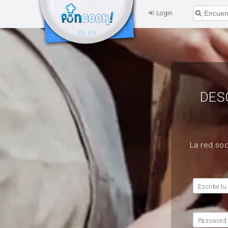
Login
ES
EN
DES
La red soc
Escribe tu
Password