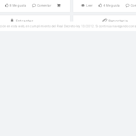
8
Me gusta
Comentar
Leer
4
Me gusta
Co
Entrantes
Reposteria
ción en esta web, en cumplimiento del Real Decreto-ley 13/2012. Si continúa navegando con
Empanadillas de Atún
Tarta de Ananá y Crema 
huevo
7
Me gusta
Comentar
Leer
3
Me gusta
Co
Plato Principal
Reposteria
Sopa de queso
Bizcocho de yogur
huevos