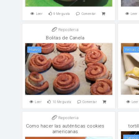
Leer
9
Me gusta
Comentar
Leer
Reposteria
Bolitas de Canela
huevo
yemas 
Leer
10
Me gusta
Comentar
Leer
Reposteria
Como hacer las auténticas cookies
torti
americanas
huevos