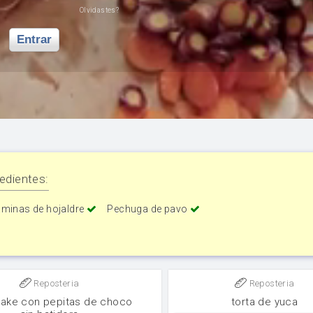
Olvidastes?
Entrar
edientes:
áminas de hojaldre
Pechuga de pavo
Reposteria
Reposteria
ake con pepitas de choco
torta de yuca