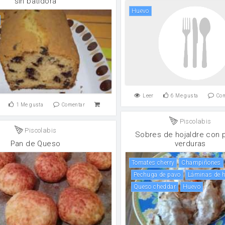
sin batidora
huevo
Leer
6
Me gusta
Co
1
Me gusta
Comentar
Piscolabis
Piscolabis
Sobres de hojaldre con 
Pan de Queso
verduras
tomates cherry
champiñones
pechuga de pavo
láminas de h
queso cheddar
huevo