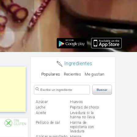
Ingredientes
Populares
Recientes
Me gustan
Buscar
Azúcar
huevos
leche
Pepitas de choco
aceite
Levadura si la
harina no lleva
SIN
Pellizco de sal
Harina de
GLUTEN
reposteria con
levadura
Azúcar avainillado
harina