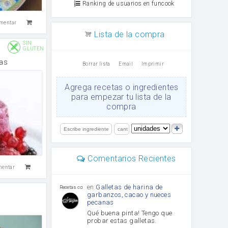
Ranking de usuarios en funcook
mentar
Lista de la compra
SIN
GLUTEN
as
Borrar lista
Email
Imprimir
Agrega recetas o ingredientes
para empezar tu lista de la
compra
Comentarios Recientes
mentar
en
Galletas de harina de
Recetas con sazon
garbanzos, cacao y nueces
pecanas
Qué buena pinta! Tengo que
probar estas galletas.