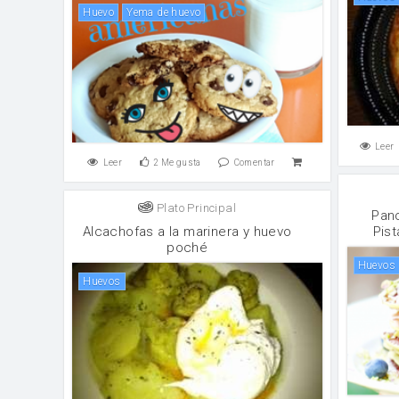
huevo
Yema de huevo
Leer
Leer
2
Me gusta
Comentar
Plato Principal
Pan
Alcachofas a la marinera y huevo
Pist
poché
huevos
huevos