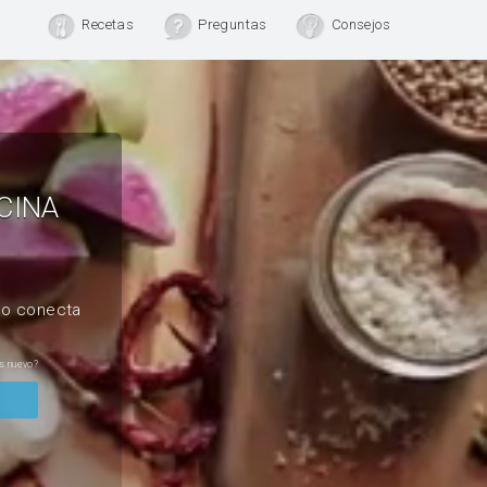
Recetas
Preguntas
Consejos
CINA
, o conecta
s nuevo?