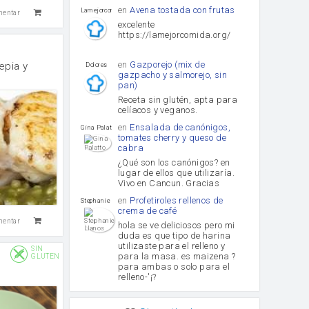
en
Avena tostada con frutas
lamejorcomida
mentar
excelente
https://lamejorcomida.org/
en
Gazporejo (mix de
epia y
Dolores
gazpacho y salmorejo, sin
pan)
Receta sin glutén, apta para
celíacos y veganos.
en
Ensalada de canónigos,
Gina Palatto
tomates cherry y queso de
cabra
¿Qué son los canónigos? en
lugar de ellos que utilizaría.
Vivo en Cancun. Gracias
en
Profetiroles rellenos de
Stephanie Llanos
crema de café
mentar
hola se ve deliciosos pero mi
duda es que tipo de harina
utilizaste para el relleno y
SIN
para la masa. es maizena ?
GLUTEN
para ambas o solo para el
relleno-'¡?