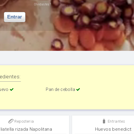
Olvidastes?
Entrar
edientes:
uevo
Pan de cebolla
Reposteria
Entrantes
liatella rizada Napolitana
Huevos benedict