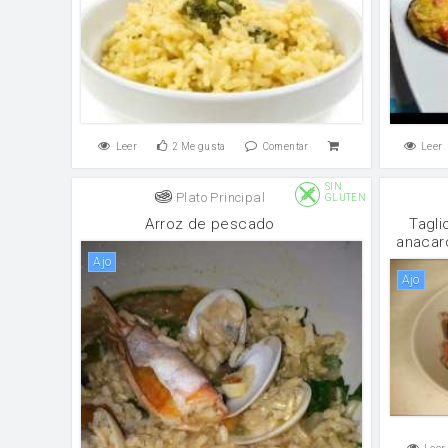
Leer
2
Me gusta
Comentar
Leer
SIN
Plato Principal
GLUTEN
Arroz de pescado
Tagli
anacar
ajo
ajo