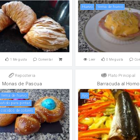
huevo
Yema de huevo
1
Me gusta
Comentar
Leer
0
Me gusta
Co
Reposteria
Plato Principal
Monas de Pascua
Barracuda al Horno
Yema de huevo
ajo
batido para pintar
s cocidos de colores