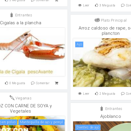
5
Me gusta
Comentar
Leer
3
Me gusta
Co
Entrantes
Plato Principal
Cigalas a la plancha
Arroz caldoso de rape, s
plancton
ajo
0
Me gusta
Comentar
Leer
2
Me gusta
Co
Veganas
Z CON CARNE DE SOYA y
Entrantes
Vegetales
Ajoblanco
jo en polvo
mantequilla de ajo y perejil
Dientes de ajo