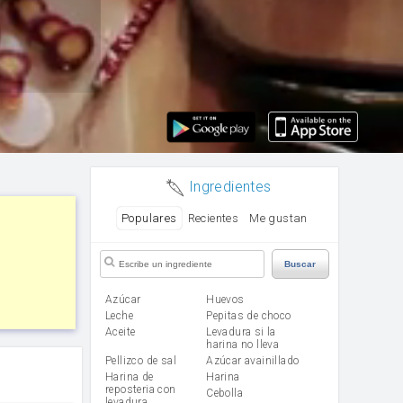
Ingredientes
Populares
Recientes
Me gustan
Buscar
Azúcar
huevos
leche
Pepitas de choco
aceite
Levadura si la
harina no lleva
Pellizco de sal
Azúcar avainillado
Harina de
harina
reposteria con
cebolla
levadura