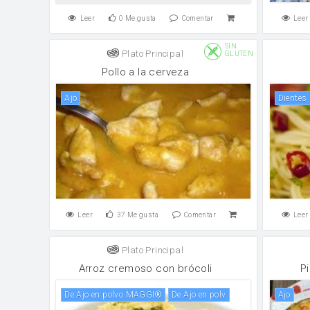
Leer
0
Me gusta
Comentar
Leer
SIN
Plato Principal
GLUTEN
Pollo a la cerveza
ajo
Dientes
Leer
37
Me gusta
Comentar
Leer
Plato Principal
Arroz cremoso con brócoli
P
de Ajo en polvo MAGGI®
de Ajo en polv
ajo