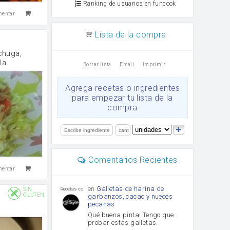
Ranking de usuarios en funcook
mentar
Lista de la compra
chuga,
la
Borrar lista
Email
Imprimir
Agrega recetas o ingredientes
para empezar tu lista de la
compra
Comentarios Recientes
mentar
en
Galletas de harina de
SIN
Recetas con sazon
GLUTEN
garbanzos, cacao y nueces
pecanas
Qué buena pinta! Tengo que
probar estas galletas.