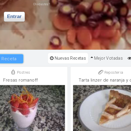
Olvidastes?
Entrar
Nuevas Recetas
Mejor Votadas
 Receta
Postres
Reposteria
Fresas romanoff
Tarta linzer de naranja y