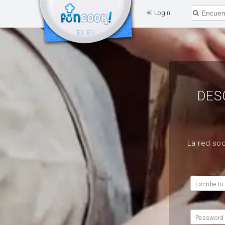
Login
ES
EN
DES
La red soc
Escribe tu
Password