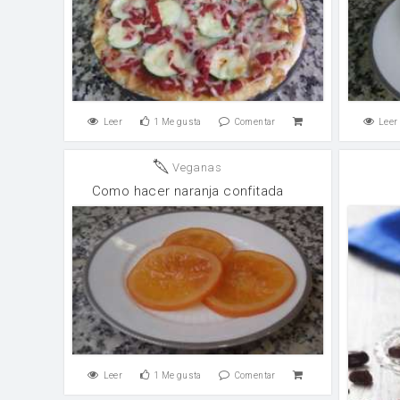
Leer
1
Me gusta
Comentar
Leer
Veganas
Como hacer naranja confitada
Leer
1
Me gusta
Comentar