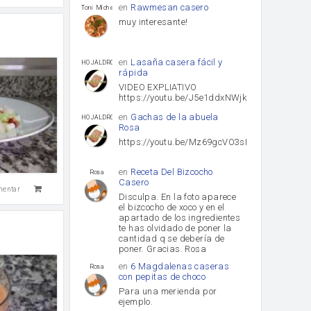
en
Rawmesan casero
Toni Michel Caubet
muy interesante!
en
Lasaña casera fácil y
HOJALDROSA TV
rápida
VIDEO EXPLIATIVO
https://youtu.be/J5e1ddxNWjk
en
Gachas de la abuela
HOJALDROSA TV
Rosa
https://youtu.be/Mz69gcVO3sI
en
Receta Del Bizcocho
Rosa
Casero
mentar
Disculpa. En la foto aparece
el bizcocho de xoco y en el
apartado de los ingredientes
te has olvidado de poner la
cantidad q se debería de
poner. Gracias. Rosa
en
6 Magdalenas caseras
Rosa
con pepitas de choco
Para una merienda por
ejemplo.