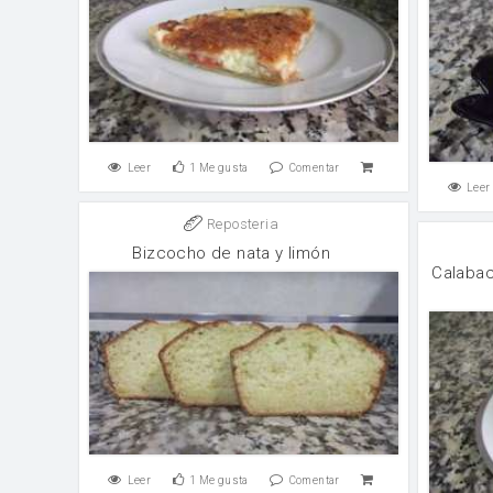
Leer
1
Me gusta
Comentar
Leer
Reposteria
Bizcocho de nata y limón
Calabac
Leer
1
Me gusta
Comentar