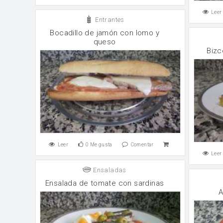
Leer
Entrantes
Bocadillo de jamón con lomo y
queso
Bizc
Leer
0
Me gusta
Comentar
Leer
Ensaladas
Ensalada de tomate con sardinas
A