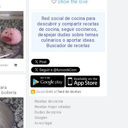
Show the love
s
Red social de cocina para
descubrir y compartir recetas
de cocina, seguir cocineros,
despejar dudas sobre temas
culinarios o aportar ideas.
Buscador de recetas
mentar
ara
Suscribeté al
feed de recetas
 bollería
Recetas de cocina
Recetas mejor votadas
Dudas de cocina
Google+
Aviso legal