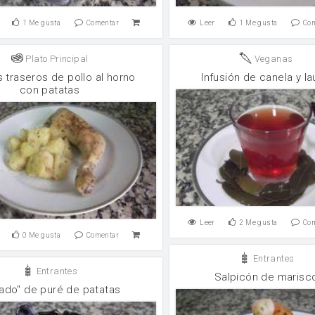
1
Me gusta
Comentar
Leer
1
Me gusta
Co
Plato Principal
Veganas
 traseros de pollo al horno
Infusión de canela y la
con patatas
Leer
2
Me gusta
Co
0
Me gusta
Comentar
Entrantes
Entrantes
Salpicón de marisc
ado" de puré de patatas