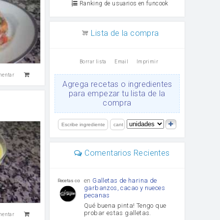
Ranking de usuarios en funcook
Lista de la compra
Borrar lista
Email
Imprimir
mentar
Agrega recetas o ingredientes
para empezar tu lista de la
compra
Comentarios Recientes
en
Galletas de harina de
Recetas con sazon
garbanzos, cacao y nueces
pecanas
Qué buena pinta! Tengo que
probar estas galletas.
mentar