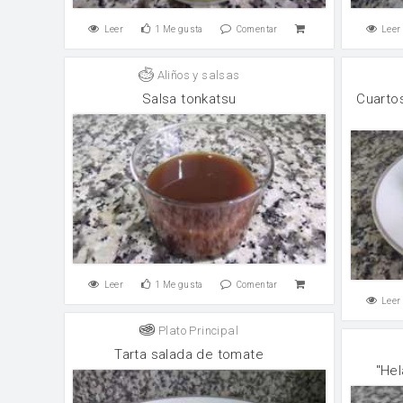
Leer
1
Me gusta
Comentar
Leer
Aliños y salsas
Salsa tonkatsu
Cuartos
Leer
1
Me gusta
Comentar
Leer
Plato Principal
Tarta salada de tomate
"Hel