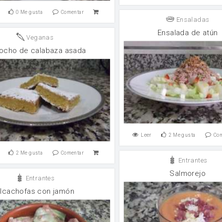
0
Me gusta
Comentar
Ensaladas
Ensalada de atún
Veganas
ocho de calabaza asada
Leer
2
Me gusta
Co
2
Me gusta
Comentar
Entrantes
Salmorejo
Entrantes
lcachofas con jamón