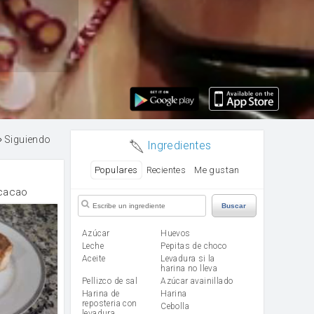
Siguiendo
Ingredientes
Populares
Recientes
Me gustan
 cacao
Buscar
Azúcar
huevos
leche
Pepitas de choco
aceite
Levadura si la
harina no lleva
Pellizco de sal
Azúcar avainillado
Harina de
harina
reposteria con
cebolla
levadura