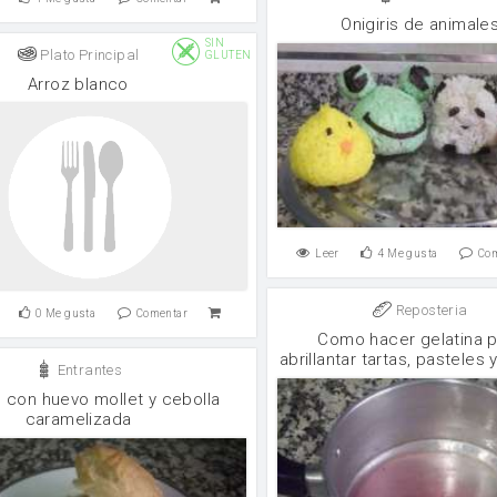
Onigiris de animale
SIN
Plato Principal
GLUTEN
Arroz blanco
Leer
4
Me gusta
Co
Reposteria
0
Me gusta
Comentar
Como hacer gelatina p
abrillantar tartas, pasteles y
Entrantes
e con huevo mollet y cebolla
caramelizada