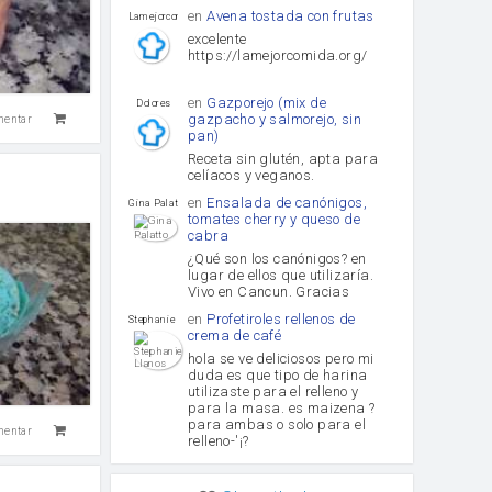
en
Avena tostada con frutas
lamejorcomida
excelente
https://lamejorcomida.org/
en
Gazporejo (mix de
Dolores
gazpacho y salmorejo, sin
mentar
pan)
Receta sin glutén, apta para
celíacos y veganos.
en
Ensalada de canónigos,
Gina Palatto
tomates cherry y queso de
cabra
¿Qué son los canónigos? en
lugar de ellos que utilizaría.
Vivo en Cancun. Gracias
en
Profetiroles rellenos de
Stephanie Llanos
crema de café
hola se ve deliciosos pero mi
duda es que tipo de harina
utilizaste para el relleno y
para la masa. es maizena ?
para ambas o solo para el
mentar
relleno-'¡?