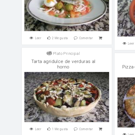
Leer
2
Me gusta
Comentar
Leer
Plato Principal
Tarta agridulce de verduras al
horno
Pizza
Leer
1
Me gusta
Comentar
Leer