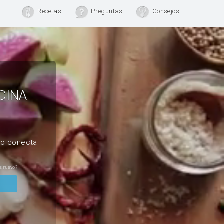
Recetas
Preguntas
Consejos
CINA
, o conecta
s nuevo?