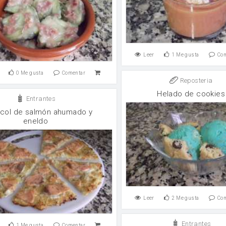
Leer
1
Me gusta
Co
0
Me gusta
Comentar
Reposteria
Helado de cookies
Entrantes
-col de salmón ahumado y
eneldo
Leer
2
Me gusta
Co
Entrantes
1
Me gusta
Comentar