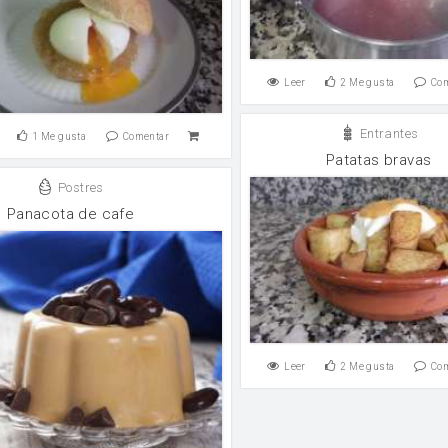
Leer
2
Me gusta
Co
Entrantes
1
Me gusta
Comentar
Patatas bravas
Postres
Panacota de cafe
Leer
2
Me gusta
Co