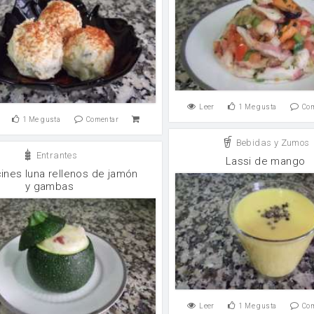
Leer
1
Me gusta
Co
1
Me gusta
Comentar
Bebidas y Zumos
Entrantes
Lassi de mango
ines luna rellenos de jamón
y gambas
Leer
1
Me gusta
Co