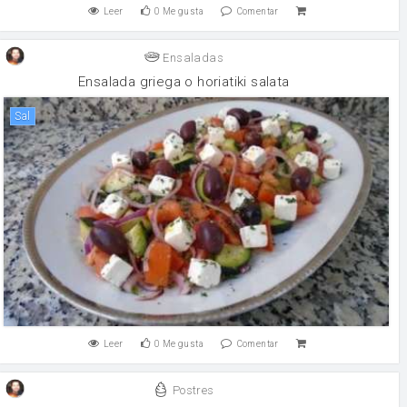
Leer
0
Me gusta
Comentar
Ensaladas
Ensalada griega o horiatiki salata
sal
Leer
0
Me gusta
Comentar
Postres