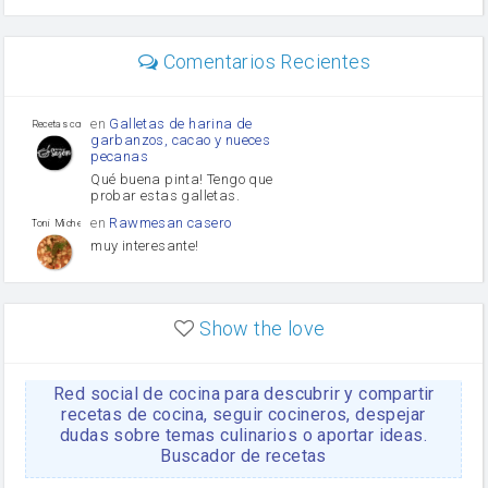
perejil
carne picada
mayonesa
Comentarios Recientes
Diente de ajo
Tomates
Puerro
en
Galletas de harina de
Recetas con sazon
garbanzos, cacao y nueces
pecanas
Qué buena pinta! Tengo que
probar estas galletas.
en
Rawmesan casero
Toni Michel Caubet
muy interesante!
en
Lasaña casera fácil y
HOJALDROSA TV
rápida
Show the love
VIDEO EXPLIATIVO
https://youtu.be/J5e1ddxNWjk
Red social de cocina para descubrir y compartir
en
Gachas de la abuela
HOJALDROSA TV
Rosa
recetas de cocina, seguir cocineros, despejar
dudas sobre temas culinarios o aportar ideas.
https://youtu.be/Mz69gcVO3sI
Buscador de recetas
en
Receta Del Bizcocho
Rosa