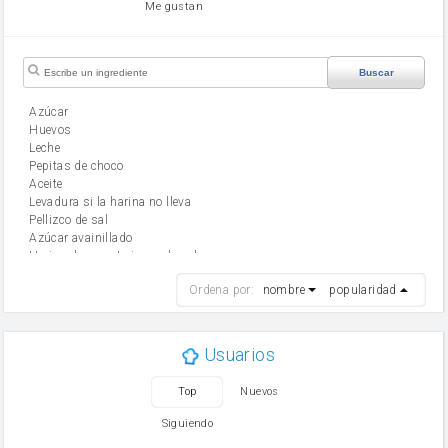
Me gustan
Buscar
Azúcar
huevos
leche
Pepitas de choco
aceite
Levadura si la harina no lleva
Pellizco de sal
Azúcar avainillado
Harina de reposteria con levadura
harina
Ordena por:
nombre
popularidad
cebolla
mantequilla
ajo
aceite de oliva
Usuarios
huevo
zanahoria
Top
Nuevos
tomate
levadura en polvo
Siguiendo
Opcional: Azúcar avainillado