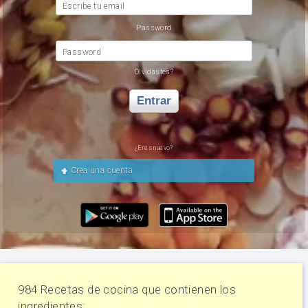
Escribe tu email
Password
Password
Olvidastes?
Entrar
¿Eres nuevo?
Crea una cuenta
984 Recetas de cocina que contienen los
ingredientes: