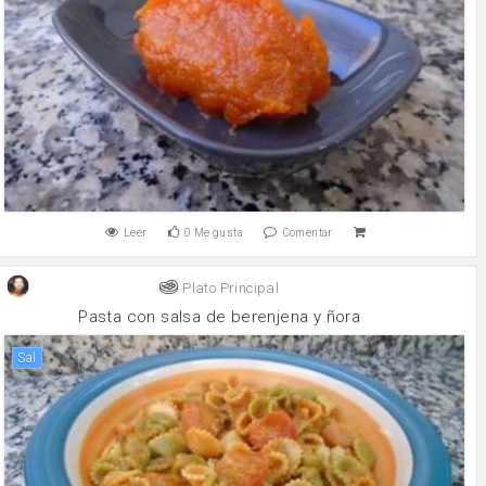
Leer
0
Me gusta
Comentar
Plato Principal
Pasta con salsa de berenjena y ñora
sal