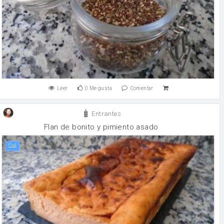
Leer
0
Me gusta
Comentar
Entrantes
Flan de bonito y pimiento asado
sal