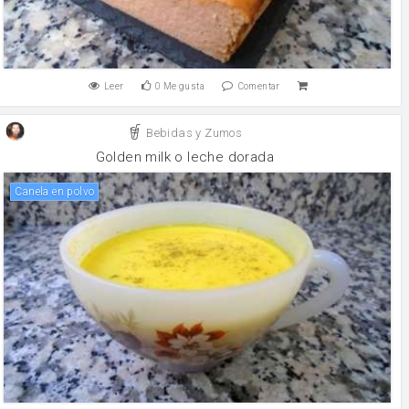
Leer
0
Me gusta
Comentar
Bebidas y Zumos
Golden milk o leche dorada
canela en polvo