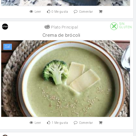
Leer
0
Me gusta
Comentar
SIN
Plato Principal
GLUTEN
Crema de brócoli
sal
Leer
1
Me gusta
Comentar