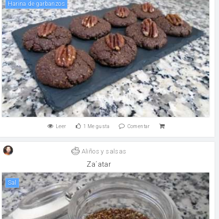
Harina de garbanzos
Leer
1
Me gusta
Comentar
Aliños y salsas
Za´atar
sal