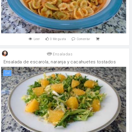
Leer
0
Me gusta
Comentar
Ensaladas
Ensalada de escarola, naranja y cacahuetes tostados
sal