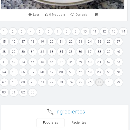
Leer
0
Me gusta
Comentar
1
2
3
4
5
6
7
8
9
10
11
12
13
14
15
16
17
18
19
20
21
22
23
24
25
26
27
28
29
30
31
32
33
34
35
36
37
38
39
40
41
42
43
44
45
46
47
48
49
50
51
52
53
54
55
56
57
58
59
60
61
62
63
64
65
66
67
68
69
70
71
72
73
74
75
76
77
78
79
80
81
82
83
Ingredientes
Populares
Recientes