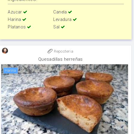
Azucar
Canela
Harina
Levadura
Platanos
Sal
Reposteria
Quesadillas herreñas
harina