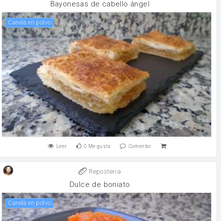
Bayonesas de cabello ángel
canela en polvo
Leer
0
Me gusta
Comentar
Reposteria
Dulce de boniato
canela en polvo