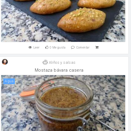
Leer
0
Me gusta
Comentar
Aliños y salsas
Mostaza bávara casera
agua