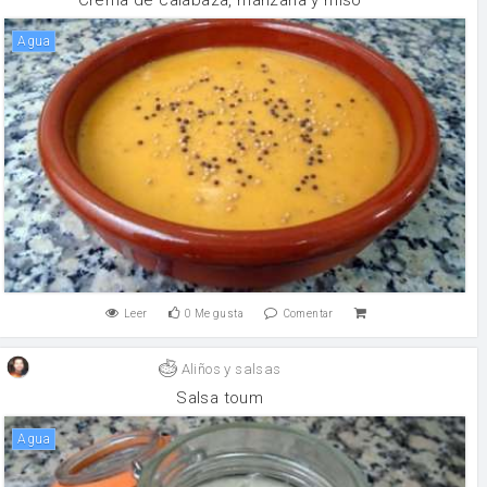
agua
Leer
0
Me gusta
Comentar
Aliños y salsas
Salsa toum
agua