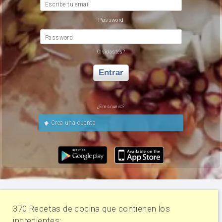
Escribe tu email
Password
Password
Olvidastes?
Entrar
¿Eres nuevo?
Crea una cuenta
370 Recetas de cocina que contienen los
ingredientes: