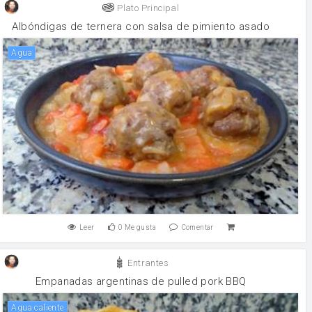
Plato Principal
Albóndigas de ternera con salsa de pimiento asado
agua
Leer
0
Me gusta
Comentar
Entrantes
Empanadas argentinas de pulled pork BBQ
agua caliente