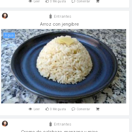
Leer
0
Me gusta
Comentar
Entrantes
Arroz con jengibre
agua
Leer
0
Me gusta
Comentar
Entrantes
Crema de calabaza, manzana y miso