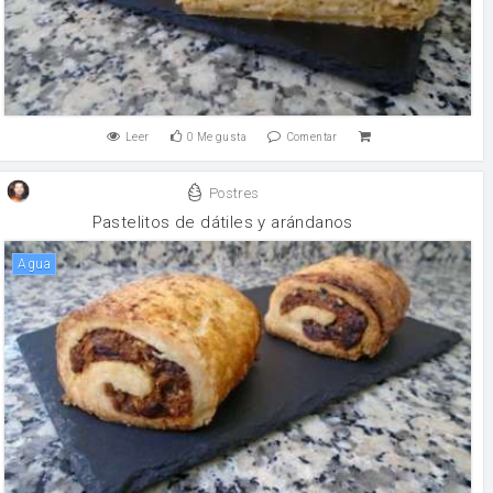
Leer
0
Me gusta
Comentar
Postres
Pastelitos de dátiles y arándanos
agua