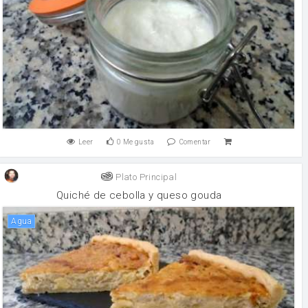
Leer
0
Me gusta
Comentar
Plato Principal
Quiché de cebolla y queso gouda
agua