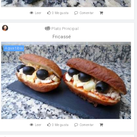
Leer
0
Me gusta
Comentar
Plato Principal
Fricassé
Agua tibia
Leer
0
Me gusta
Comentar