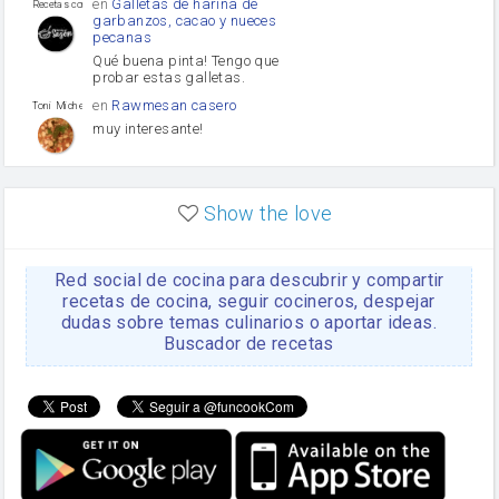
en
Galletas de harina de
Recetas con sazon
garbanzos, cacao y nueces
pecanas
Qué buena pinta! Tengo que
probar estas galletas.
en
Rawmesan casero
Toni Michel Caubet
muy interesante!
en
Lasaña casera fácil y
HOJALDROSA TV
rápida
Show the love
VIDEO EXPLIATIVO
https://youtu.be/J5e1ddxNWjk
Red social de cocina para descubrir y compartir
en
Gachas de la abuela
HOJALDROSA TV
Rosa
recetas de cocina, seguir cocineros, despejar
dudas sobre temas culinarios o aportar ideas.
https://youtu.be/Mz69gcVO3sI
Buscador de recetas
en
Receta Del Bizcocho
Rosa
Casero
Disculpa. En la foto aparece
el bizcocho de xoco y en el
apartado de los ingredientes
te has olvidado de poner la
cantidad q se debería de
poner. Gracias. Rosa