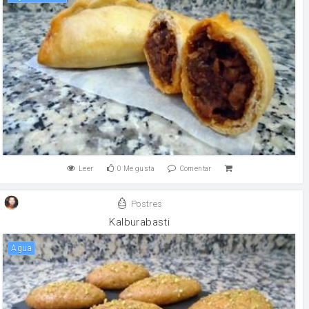
Leer
0
Me gusta
Comentar
Postres
Kalburabasti
agua