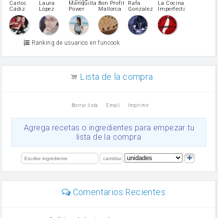
pimiento verde
Carlos
Laura
Mariquilla
Bon Profit
Rafa
La Cocina
Cádiz
López
Power
Mallorca
Gonzalez
Imperfecta
miel
Martínez
vino blanco
Azúcar glass
Azúcar moreno
Ranking de usuarios en funcook
Zumo de limón
arroz
canela en polvo
aceite de girasol
Lista de la compra
Dientes de ajo
vinagre
nata
Borrar lista
Email
Imprimir
Cacao en polvo
queso rallado
Ajos
Agrega recetas o ingredientes para empezar tu
salsa de soja
lista de la compra
orégano
Levadura
limón
perejil
carne picada
mayonesa
Comentarios Recientes
Diente de ajo
Tomates
Puerro