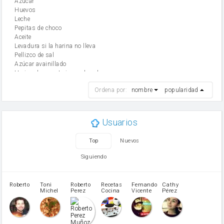
Azúcar
huevos
leche
Pepitas de choco
aceite
Levadura si la harina no lleva
Pellizco de sal
Azúcar avainillado
Harina de reposteria con levadura
harina
Ordena por:
nombre
popularidad
cebolla
mantequilla
ajo
aceite de oliva
Usuarios
huevo
zanahoria
Top
Nuevos
tomate
levadura en polvo
Siguiendo
Opcional: Azúcar avainillado
Opcional: Ron o Whisky
Harina para bizcocho
Roberto
Toni
Roberto
Recetas
Fernando
Cathy
azucar
Michel
Perez
Cocina
Vicente
Pérez
Caubet
Muñoz
patatas
pimiento rojo
Pimentón