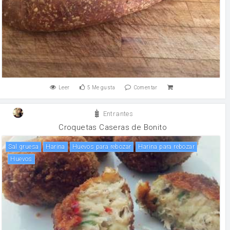
Leer
5
Me gusta
Comentar
Entrantes
Croquetas Caseras de Bonito
Sal gruesa
harina
Huevos para rebozar
Harina para rebozar
huevos