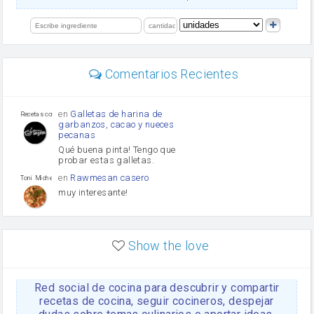
salsa de soja
orégano
limón
perejil
carne picada
Diente de ajo
Comentarios Recientes
mayonesa
Tomates
Puerro
en
Galletas de harina de
Recetas con sazon
garbanzos, cacao y nueces
pecanas
Qué buena pinta! Tengo que
probar estas galletas.
en
Rawmesan casero
Toni Michel Caubet
muy interesante!
en
Lasaña casera fácil y
HOJALDROSA TV
rápida
Show the love
VIDEO EXPLIATIVO
https://youtu.be/J5e1ddxNWjk
Red social de cocina para descubrir y compartir
en
Gachas de la abuela
HOJALDROSA TV
Rosa
recetas de cocina, seguir cocineros, despejar
https://youtu.be/Mz69gcVO3sI