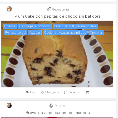
Reposteria
Plum Cake con pepitas de choco sin batidora
huevos
Harina para bizcocho
Levadura si la harina no lleva
Pellizco de sal
Azúcar
Opcional: Azúcar avainillado
Opciona
Leer
1
Me gusta
Comentar
Postres
Brownies americanos con nueces