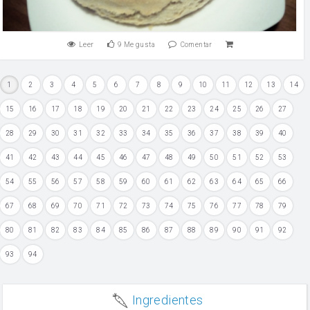
Leer
9
Me gusta
Comentar
1
2
3
4
5
6
7
8
9
10
11
12
13
14
15
16
17
18
19
20
21
22
23
24
25
26
27
28
29
30
31
32
33
34
35
36
37
38
39
40
41
42
43
44
45
46
47
48
49
50
51
52
53
54
55
56
57
58
59
60
61
62
63
64
65
66
67
68
69
70
71
72
73
74
75
76
77
78
79
80
81
82
83
84
85
86
87
88
89
90
91
92
93
94
Ingredientes