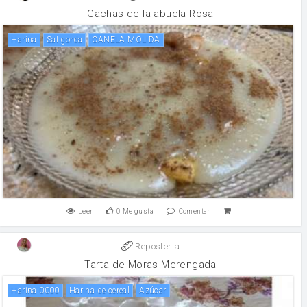
Gachas de la abuela Rosa
harina
sal gorda
CANELA MOLIDA
Leer
0
Me gusta
Comentar
Reposteria
Tarta de Moras Merengada
Harina 0000
Harina de cereal
Azúcar