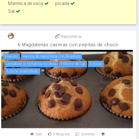
Manteca de vaca
picada
Sal
Reposteria
6 Magdalenas caseras con pepitas de choco
huevos
Harina de reposteria con levadura
Levadura si la harina no lleva
Pellizco de sal
Azúcar
Azúcar avainillado
Leer
3
Me gusta
Comentar