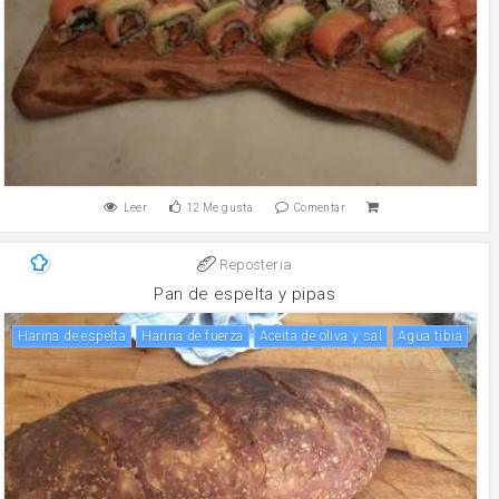
Leer
12
Me gusta
Comentar
Reposteria
Pan de espelta y pipas
Harina de espelta
harina de fuerza
Aceita de oliva y sal
Agua tibia