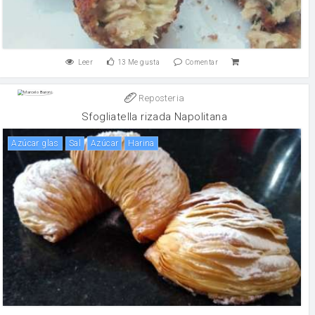
Leer
13
Me gusta
Comentar
Reposteria
Sfogliatella rizada Napolitana
azúcar glas
sal
Azúcar
harina