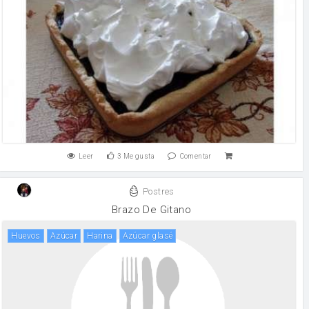
Leer
3
Me gusta
Comentar
Postres
Brazo De Gitano
huevos
Azúcar
harina
azúcar glasé