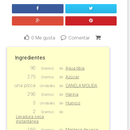
0
Me gusta
Comentar
Ingredientes
90
Agua tibia
Gramos
de
275
Azúcar
Gramos
de
una pizca
CANELA MOLIDA
Unidades
de
290
Harina
Gramos
de
3
Huevos
Unidades
de
2
Gramos
de
Levadura seca
instantánea
160
Manteca de vaca
Gramos
de