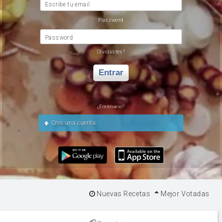
Escribe tu email
Password
Password
Olvidastes?
Entrar
¿Eres nuevo?
Crea una cuenta
Nuevas Recetas
Mejor Votadas