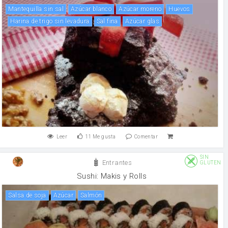
mantequilla sin sal
Azúcar blanco
Azúcar moreno
huevos
Harina de trigo sin levadura
Sal fina
azúcar glas
Leer
11
Me gusta
Comentar
SIN
Entrantes
GLUTEN
Sushi: Makis y Rolls
salsa de soja
Azúcar
salmón