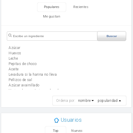
Populares
Recientes
Me gustan
Buscar
Azúcar
huevos
leche
Pepitas de choco
aceite
Levadura si la harina no lleva
Pellizco de sal
Azúcar avainillado
Harina de reposteria con levadura
harina
Ordena por:
nombre
popularidad
cebolla
mantequilla
ajo
aceite de oliva
Usuarios
huevo
zanahoria
Top
Nuevos