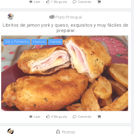
Leer
1
Me gusta
Comentar
Plato Principal
Libritos de jamon york y queso, exquisitos y muy fáciles de
preparar
Sal y Pimienta
huevos
harina
Leer
4
Me gusta
Comentar
Postres