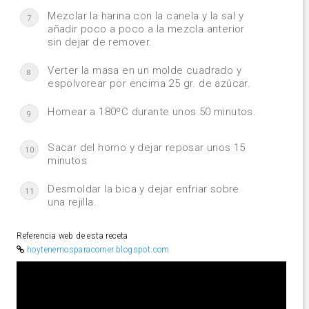
Mezclar la harina con la canela y la sal y
7
añadir poco a poco a la mezcla anterior
sin dejar de remover.
Verter la masa en un molde cuadrado y
8
espolvorear por encima 25 gr. de azúcar.
Hornear a 180ºC durante unos 50 minutos.
9
Sacar del horno y dejar reposar unos 15
10
minutos.
Desmoldar la bica y dejar enfriar sobre
11
una rejilla.
Referencia web de esta receta
hoytenemosparacomer.blogspot.com
Video