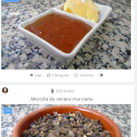
Leer
0
Me gusta
Comentar
Entrantes
Morcilla de verano murciana
sal