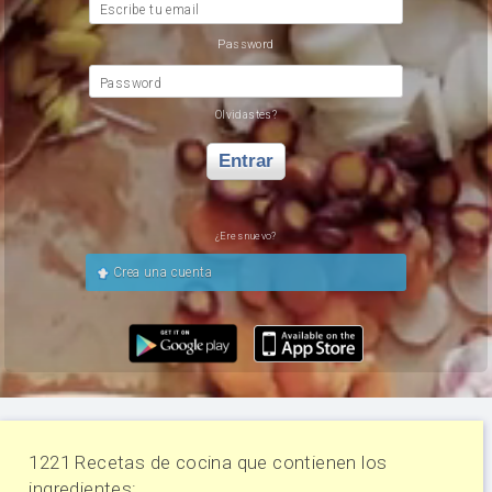
Escribe tu email
Password
Password
Olvidastes?
Entrar
¿Eres nuevo?
Crea una cuenta
1221 Recetas de cocina que contienen los
ingredientes: