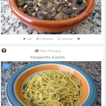
Leer
0
Me gusta
Comentar
Plato Principal
Espaguettis al pesto
sal