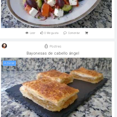
Leer
0
Me gusta
Comentar
Postres
Bayonesas de cabello ángel
Azúcar