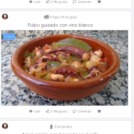
Leer
0
Me gusta
Comentar
Plato Principal
Pulpo guisado con vino blanco
agua
Leer
0
Me gusta
Comentar
Entrantes