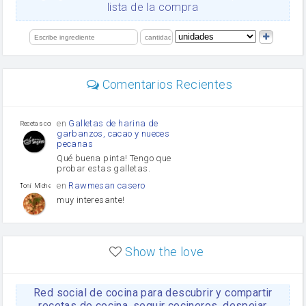
orégano
lista de la compra
Levadura
salsa de soja
limón
perejil
carne picada
Diente de ajo
Comentarios Recientes
mayonesa
Tomates
Puerro
en
Galletas de harina de
Recetas con sazon
garbanzos, cacao y nueces
pecanas
Qué buena pinta! Tengo que
probar estas galletas.
en
Rawmesan casero
Toni Michel Caubet
muy interesante!
en
Lasaña casera fácil y
HOJALDROSA TV
rápida
Show the love
VIDEO EXPLIATIVO
https://youtu.be/J5e1ddxNWjk
Red social de cocina para descubrir y compartir
en
Gachas de la abuela
HOJALDROSA TV
Rosa
recetas de cocina, seguir cocineros, despejar