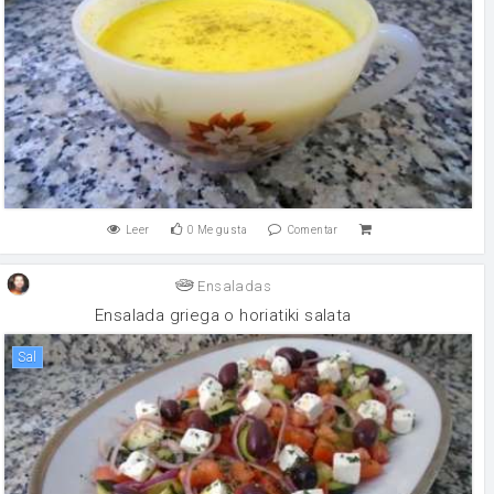
Leer
0
Me gusta
Comentar
Ensaladas
Ensalada griega o horiatiki salata
sal