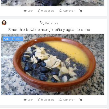
Leer
0
Me gusta
Comentar
Veganas
Smoothie bowl de mango, piña y agua de coco
agua de coco
Leer
0
Me gusta
Comentar