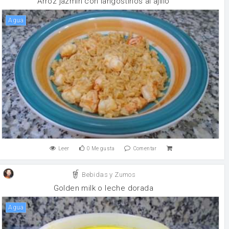
Arroz jazmín con langostinos al ajillo
agua
Leer
0
Me gusta
Comentar
Bebidas y Zumos
Golden milk o leche dorada
agua