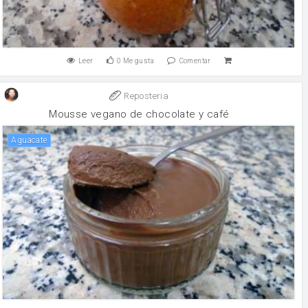
Leer
0
Me gusta
Comentar
Reposteria
Mousse vegano de chocolate y café
Aguacate