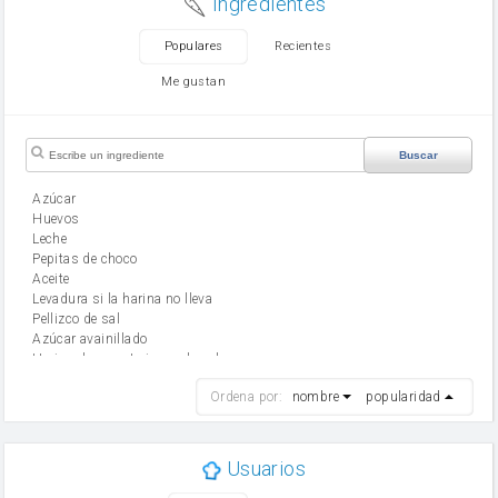
Ingredientes
Populares
Recientes
Me gustan
Buscar
Azúcar
huevos
leche
Pepitas de choco
aceite
Levadura si la harina no lleva
Pellizco de sal
Azúcar avainillado
Harina de reposteria con levadura
harina
Ordena por:
nombre
popularidad
cebolla
mantequilla
ajo
aceite de oliva
Usuarios
huevo