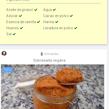
Aceite de girasol
Agua
Azúcar
Cacao en polvo
Esencia de vainilla
Harina
Huevos
Levadura en polvo
Sal
Entrantes
Sobrasada vegana
agua