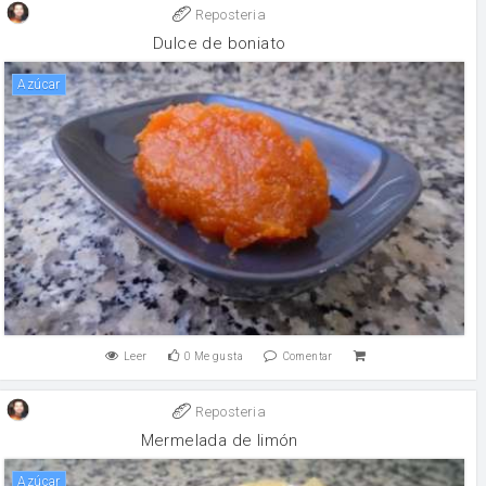
Reposteria
Dulce de boniato
Azúcar
Leer
0
Me gusta
Comentar
Reposteria
Mermelada de limón
Azúcar