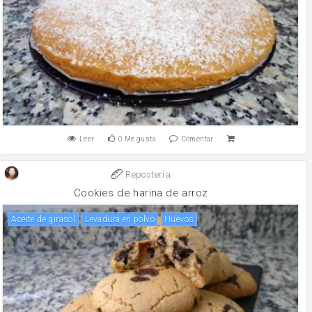
Leer
0
Me gusta
Comentar
Reposteria
Cookies de harina de arroz
aceite de girasol
levadura en polvo
huevos