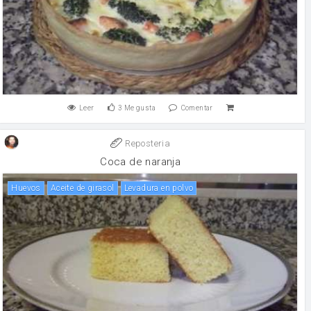
Leer
3
Me gusta
Comentar
Reposteria
Coca de naranja
huevos
aceite de girasol
levadura en polvo