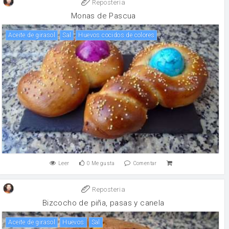
Reposteria
Monas de Pascua
aceite de girasol
sal
Huevos cocidos de colores
Leer
0
Me gusta
Comentar
Reposteria
Bizcocho de piña, pasas y canela
aceite de girasol
huevos
sal