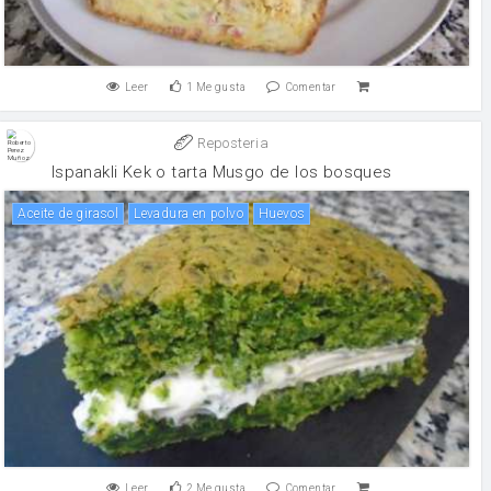
Leer
1
Me gusta
Comentar
Reposteria
Ispanakli Kek o tarta Musgo de los bosques
aceite de girasol
levadura en polvo
huevos
Leer
2
Me gusta
Comentar