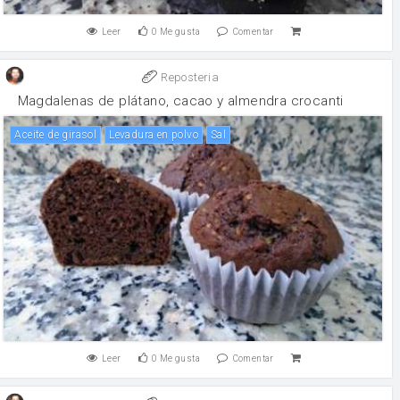
Leer
0
Me gusta
Comentar
Reposteria
Magdalenas de plátano, cacao y almendra crocanti
aceite de girasol
levadura en polvo
sal
Leer
0
Me gusta
Comentar