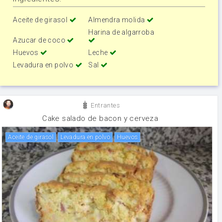
Aceite de girasol
Almendra molida
Harina de algarroba
Azucar de coco
Huevos
Leche
Levadura en polvo
Sal
Entrantes
Cake salado de bacon y cerveza
aceite de girasol
levadura en polvo
huevos