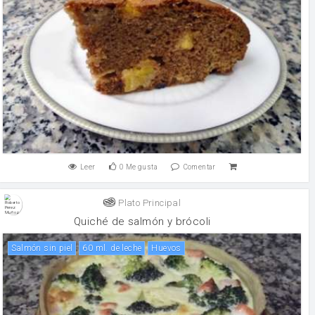
Leer
0
Me gusta
Comentar
Plato Principal
Quiché de salmón y brócoli
Salmón sin piel
60 ml. de leche
huevos