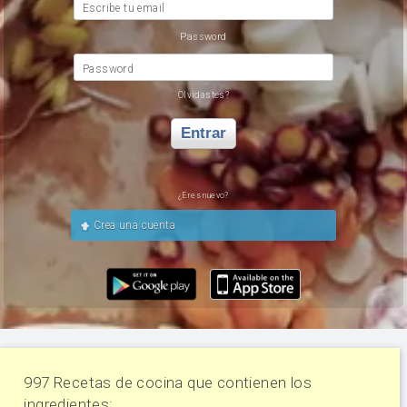
Escribe tu email
Password
Password
Olvidastes?
Entrar
¿Eres nuevo?
Crea una cuenta
997 Recetas de cocina que contienen los
ingredientes: