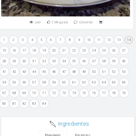
Leer
2
Me gusta
Comentar
1
2
3
4
5
6
7
8
9
10
11
12
13
14
15
16
17
18
19
20
21
22
23
24
25
26
27
28
29
30
31
32
33
34
35
36
37
38
39
40
41
42
43
44
45
46
47
48
49
50
51
52
53
54
55
56
57
58
59
60
61
62
63
64
65
66
67
68
69
70
71
72
73
74
75
76
77
78
79
80
81
82
83
84
Ingredientes
Populares
Recientes