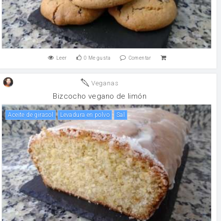
Leer
0
Me gusta
Comentar
Veganas
Bizcocho vegano de limón
aceite de girasol
levadura en polvo
sal