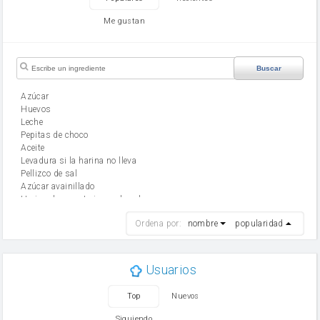
Me gustan
Buscar
Azúcar
huevos
leche
Pepitas de choco
aceite
Levadura si la harina no lleva
Pellizco de sal
Azúcar avainillado
Harina de reposteria con levadura
harina
Ordena por:
nombre
popularidad
cebolla
mantequilla
ajo
aceite de oliva
Usuarios
huevo
zanahoria
Top
Nuevos
tomate
levadura en polvo
Siguiendo