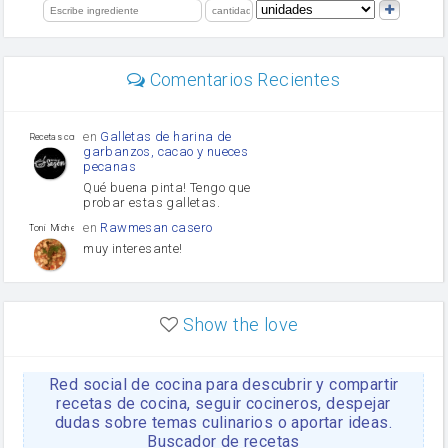
limón
perejil
carne picada
mayonesa
Comentarios Recientes
Diente de ajo
Tomates
Puerro
en
Galletas de harina de
Recetas con sazon
garbanzos, cacao y nueces
pecanas
Qué buena pinta! Tengo que
probar estas galletas.
en
Rawmesan casero
Toni Michel Caubet
muy interesante!
en
Lasaña casera fácil y
HOJALDROSA TV
rápida
Show the love
VIDEO EXPLIATIVO
https://youtu.be/J5e1ddxNWjk
Red social de cocina para descubrir y compartir
en
Gachas de la abuela
HOJALDROSA TV
Rosa
recetas de cocina, seguir cocineros, despejar
dudas sobre temas culinarios o aportar ideas.
https://youtu.be/Mz69gcVO3sI
Buscador de recetas