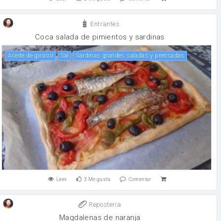
Entrantes
Coca salada de pimientos y sardinas
aceite de girasol
sal
Sardinas grandes saladas y prensadas
Leer
3
Me gusta
Comentar
Reposteria
Magdalenas de naranja