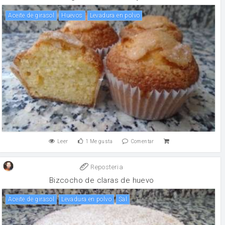
aceite de girasol
huevos
levadura en polvo
Leer
1
Me gusta
Comentar
Reposteria
Bizcocho de claras de huevo
aceite de girasol
levadura en polvo
sal