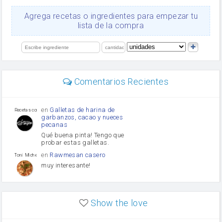
queso rallado
Ajos
Agrega recetas o ingredientes para empezar tu
orégano
lista de la compra
Levadura
salsa de soja
limón
perejil
carne picada
Diente de ajo
Comentarios Recientes
mayonesa
Tomates
Puerro
en
Galletas de harina de
Recetas con sazon
garbanzos, cacao y nueces
pecanas
Qué buena pinta! Tengo que
probar estas galletas.
en
Rawmesan casero
Toni Michel Caubet
muy interesante!
en
Lasaña casera fácil y
HOJALDROSA TV
rápida
Show the love
VIDEO EXPLIATIVO
https://youtu.be/J5e1ddxNWjk