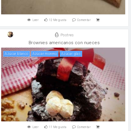
Leer
12
Me gusta
Comentar
Postres
Brownies americanos con nueces
Azúcar blanco
Azúcar moreno
azúcar glas
Leer
11
Me gusta
Comentar