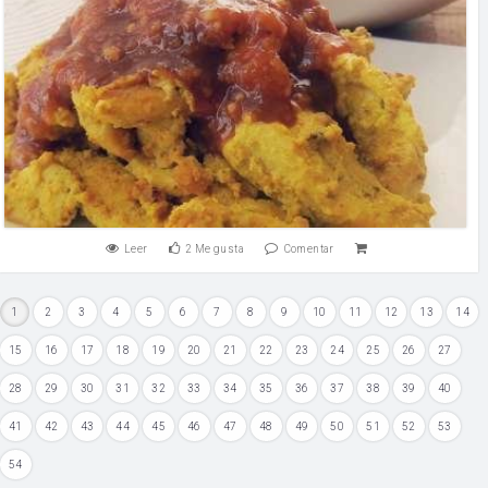
Leer
2
Me gusta
Comentar
1
2
3
4
5
6
7
8
9
10
11
12
13
14
15
16
17
18
19
20
21
22
23
24
25
26
27
28
29
30
31
32
33
34
35
36
37
38
39
40
41
42
43
44
45
46
47
48
49
50
51
52
53
54