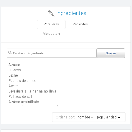
Ingredientes
Populares
Recientes
Me gustan
Buscar
Azúcar
huevos
leche
Pepitas de choco
aceite
Levadura si la harina no lleva
Pellizco de sal
Azúcar avainillado
Harina de reposteria con levadura
harina
Ordena por:
nombre
popularidad
cebolla
mantequilla
ajo