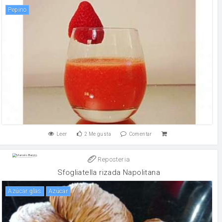
pepino
Leer
2
Me gusta
Comentar
Reposteria
Sfogliatella rizada Napolitana
azúcar glas
Azúcar