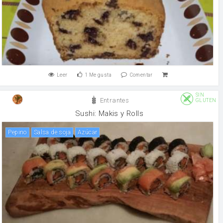
Leer
1
Me gusta
Comentar
SIN
Entrantes
GLUTEN
Sushi: Makis y Rolls
pepino
salsa de soja
Azúcar