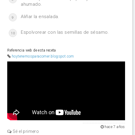
ahumado.
Aliñar la ensalada.
9
Espolvorear con las semillas de sésamo.
10
Referencia web de esta receta
hoytenemosparacomer.blogspot.com
Video
hace 7 años
Sé el primero