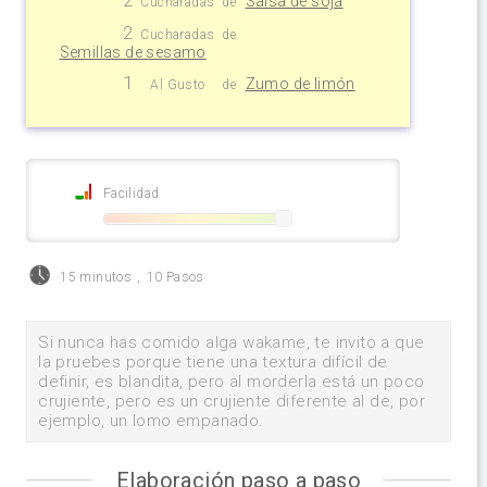
Salsa de soja
Cucharadas
de
2
Cucharadas
de
Semillas de sesamo
1
Zumo de limón
Al Gusto
de
Facilidad
15 minutos
,
10 Pasos
Si nunca has comido alga wakame, te invito a que
la pruebes porque tiene una textura difícil de
definir, es blandita, pero al morderla está un poco
crujiente, pero es un crujiente diferente al de, por
ejemplo, un lomo empanado.
Elaboración paso a paso