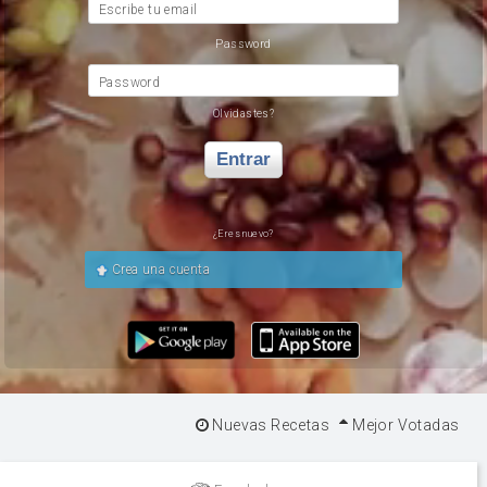
Escribe tu email
Password
Password
Olvidastes?
Entrar
¿Eres nuevo?
Crea una cuenta
Nuevas Recetas
Mejor Votadas