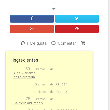
1
1
Me gusta
Comentar
Ingredientes
30
Gramos
de
Alga wakame
deshidratada
1
Azúcar
Gramos
de
1
Pepino
Unidades
de
75
Gramos
de
Salmón ahumado
2