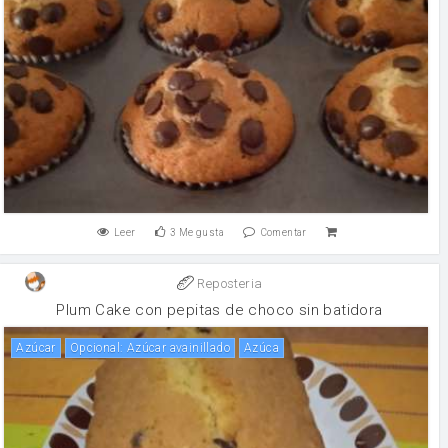
Leer
3
Me gusta
Comentar
Reposteria
Plum Cake con pepitas de choco sin batidora
Azúcar
Opcional: Azúcar avainillado
Azúca