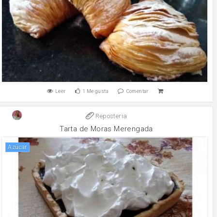
Leer
1
Me gusta
Comentar
Reposteria
Tarta de Moras Merengada
Azúcar