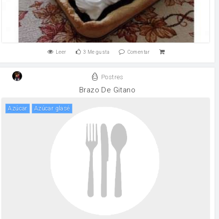
Leer
3
Me gusta
Comentar
Postres
Brazo De Gitano
Azúcar
azúcar glasé