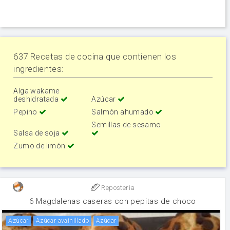
637 Recetas de cocina que contienen los
ingredientes:
Alga wakame
deshidratada
Azúcar
Pepino
Salmón ahumado
Semillas de sesamo
Salsa de soja
Zumo de limón
Reposteria
6 Magdalenas caseras con pepitas de choco
Azúcar
Azúcar avainillado
Azúcar