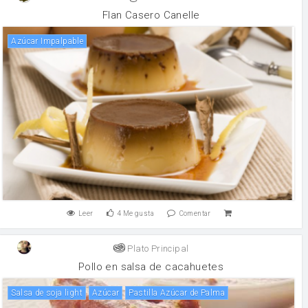
Flan Casero Canelle
Azúcar Impalpable
Leer
4
Me gusta
Comentar
Plato Principal
Pollo en salsa de cacahuetes
salsa de soja light
Azúcar
Pastilla Azúcar de Palma