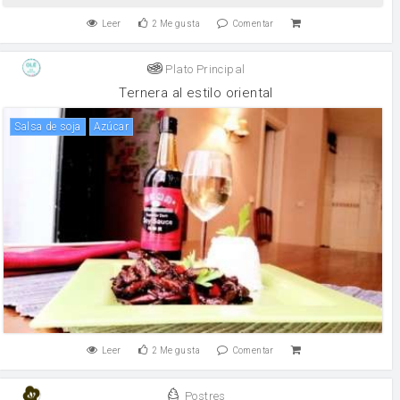
Leer
2
Me gusta
Comentar
Plato Principal
Ternera al estilo oriental
salsa de soja
Azúcar
Leer
2
Me gusta
Comentar
Postres