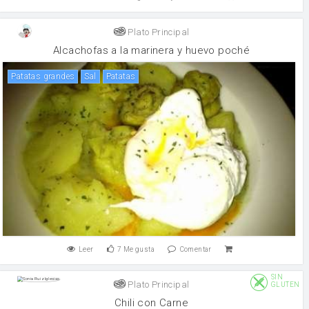
Plato Principal
Alcachofas a la marinera y huevo poché
patatas grandes
sal
patatas
Leer
7
Me gusta
Comentar
SIN
Plato Principal
GLUTEN
Chili con Carne