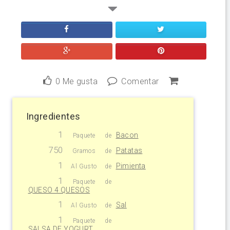
0
Me gusta
Comentar
Ingredientes
1
Bacon
Paquete
de
750
Patatas
Gramos
de
1
Pimienta
Al Gusto
de
1
Paquete
de
QUESO 4 QUESOS
1
Sal
Al Gusto
de
1
Paquete
de
SALSA DE YOGURT