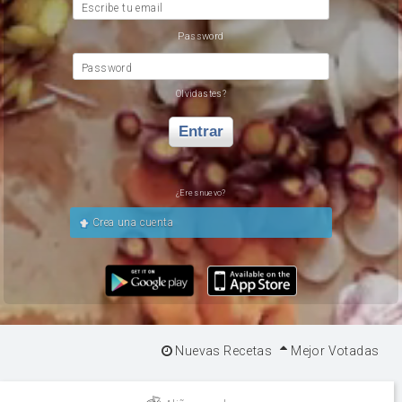
Escribe tu email
Password
Password
Olvidastes?
Entrar
¿Eres nuevo?
Crea una cuenta
Nuevas Recetas
Mejor Votadas