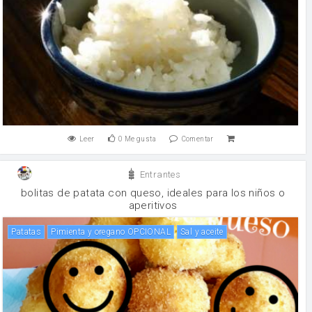
Leer
0
Me gusta
Comentar
Entrantes
bolitas de patata con queso, ideales para los niños o
aperitivos
patatas
pimienta y oregano OPCIONAL
Sal y aceite