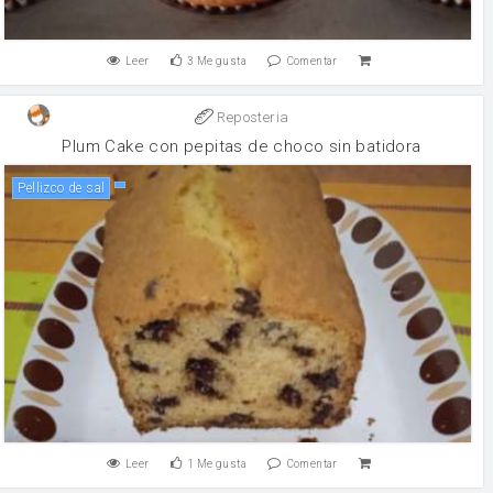
Leer
3
Me gusta
Comentar
Reposteria
Plum Cake con pepitas de choco sin batidora
Pellizco de sal
Leer
1
Me gusta
Comentar