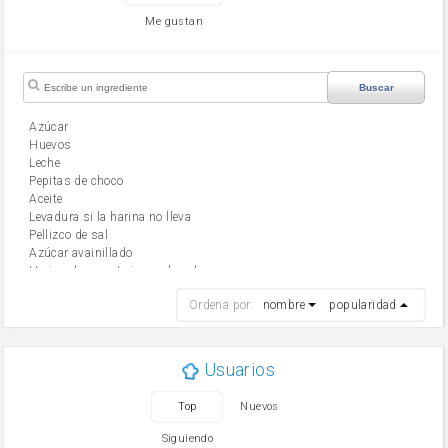
Me gustan
Buscar
Azúcar
huevos
leche
Pepitas de choco
aceite
Levadura si la harina no lleva
Pellizco de sal
Azúcar avainillado
Harina de reposteria con levadura
harina
Ordena por:
nombre
popularidad
cebolla
mantequilla
ajo
aceite de oliva
Usuarios
huevo
zanahoria
Top
Nuevos
tomate
levadura en polvo
Siguiendo