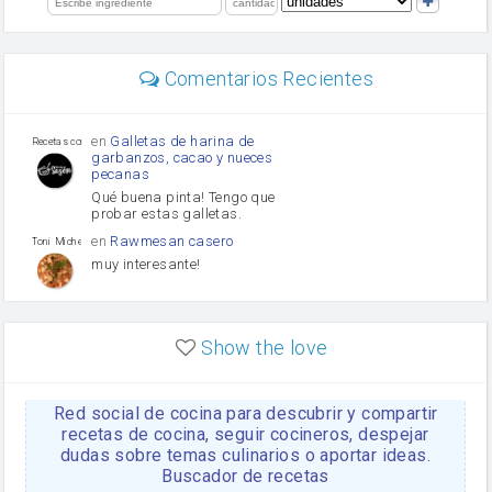
limón
perejil
carne picada
Diente de ajo
Comentarios Recientes
mayonesa
Tomates
Puerro
en
Galletas de harina de
Recetas con sazon
garbanzos, cacao y nueces
pecanas
Qué buena pinta! Tengo que
probar estas galletas.
en
Rawmesan casero
Toni Michel Caubet
muy interesante!
en
Lasaña casera fácil y
HOJALDROSA TV
rápida
Show the love
VIDEO EXPLIATIVO
https://youtu.be/J5e1ddxNWjk
Red social de cocina para descubrir y compartir
en
Gachas de la abuela
HOJALDROSA TV
Rosa
recetas de cocina, seguir cocineros, despejar
dudas sobre temas culinarios o aportar ideas.
https://youtu.be/Mz69gcVO3sI
Buscador de recetas