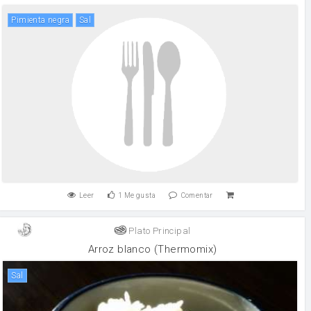
pimienta negra
sal
Leer
1
Me gusta
Comentar
Plato Principal
Arroz blanco (Thermomix)
sal