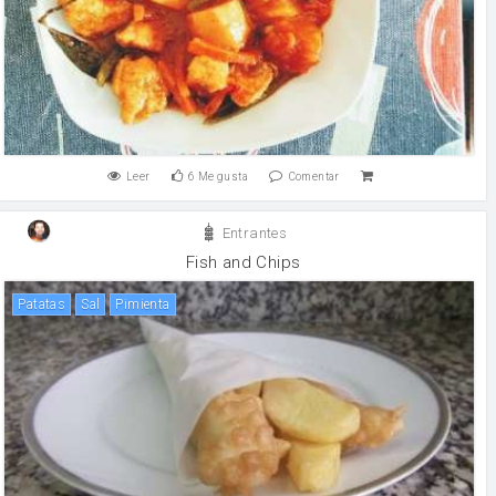
Leer
6
Me gusta
Comentar
Entrantes
Fish and Chips
patatas
sal
pimienta