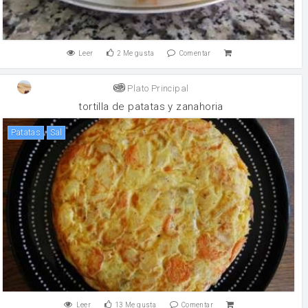
Leer
2
Me gusta
Comentar
Plato Principal
tortilla de patatas y zanahoria
patatas
sal
Leer
13
Me gusta
Comentar