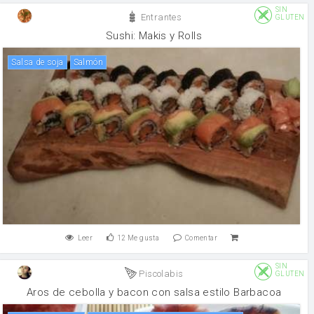
SIN
Entrantes
GLUTEN
Sushi: Makis y Rolls
salsa de soja
salmón
Leer
12
Me gusta
Comentar
SIN
Piscolabis
GLUTEN
Aros de cebolla y bacon con salsa estilo Barbacoa