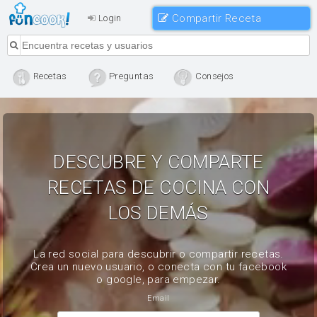
Compartir Receta
Login
Recetas
Preguntas
Consejos
DESCUBRE Y COMPARTE
RECETAS DE COCINA CON
LOS DEMÁS
La red social para descubrir o compartir recetas.
Crea un nuevo usuario, o conecta con tu facebook
o google, para empezar.
Email