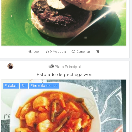
Leer
9
Me gusta
Comentar
Plato Principal
Estofado de pechuga won
patatas
sal
Pimienta molida