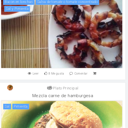
Bacon en lonchas
Salsa de tomate o tomate concentrado
Sal y Pimienta
Leer
8
Me gusta
Comentar
Plato Principal
Mezcla carne de hamburgesa
sal
pimienta