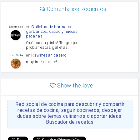
mayonesa
Comentarios Recientes
Diente de ajo
Tomates
Puerro
en
Galletas de harina de
Recetas con sazon
garbanzos, cacao y nueces
pecanas
Qué buena pinta! Tengo que
probar estas galletas.
en
Rawmesan casero
Toni Michel Caubet
muy interesante!
en
Lasaña casera fácil y
HOJALDROSA TV
rápida
Show the love
VIDEO EXPLIATIVO
https://youtu.be/J5e1ddxNWjk
Red social de cocina para descubrir y compartir
en
Gachas de la abuela
HOJALDROSA TV
Rosa
recetas de cocina, seguir cocineros, despejar
dudas sobre temas culinarios o aportar ideas.
https://youtu.be/Mz69gcVO3sI
Buscador de recetas
en
Receta Del Bizcocho
Rosa
Casero