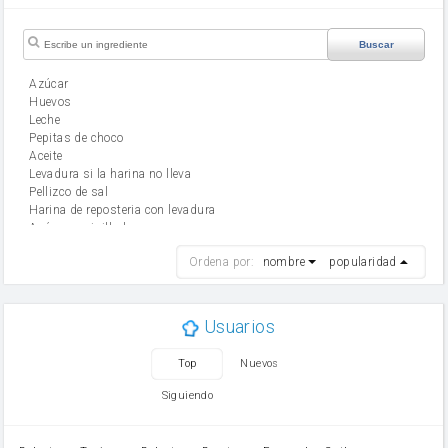
Buscar
Azúcar
huevos
leche
Pepitas de choco
aceite
Levadura si la harina no lleva
Pellizco de sal
Harina de reposteria con levadura
Azúcar avainillado
harina
Ordena por:
nombre
popularidad
cebolla
mantequilla
ajo
aceite de oliva
Usuarios
huevo
zanahoria
Top
Nuevos
tomate
levadura en polvo
Siguiendo
Opcional: Azúcar avainillado
Opcional: Ron o Whisky
Harina para bizcocho