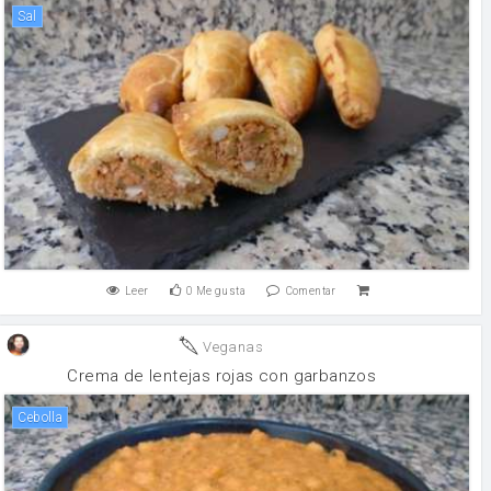
sal
Leer
0
Me gusta
Comentar
Veganas
Crema de lentejas rojas con garbanzos
cebolla