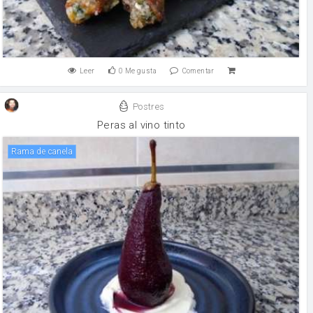
Leer
0
Me gusta
Comentar
Postres
Peras al vino tinto
rama de canela