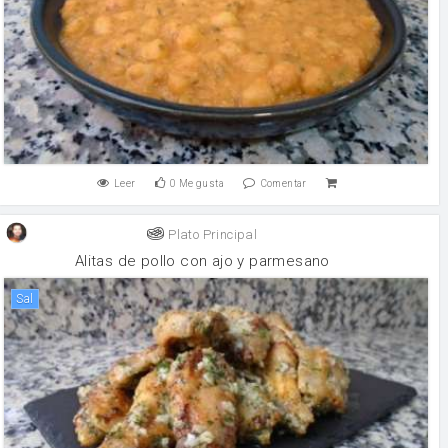
Leer
0
Me gusta
Comentar
Plato Principal
Alitas de pollo con ajo y parmesano
sal