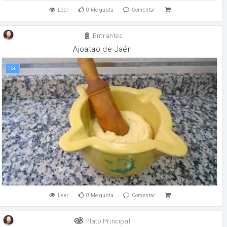
Leer
0
Me gusta
Comentar
Entrantes
Ajoatao de Jaén
sal
Leer
0
Me gusta
Comentar
Plato Principal