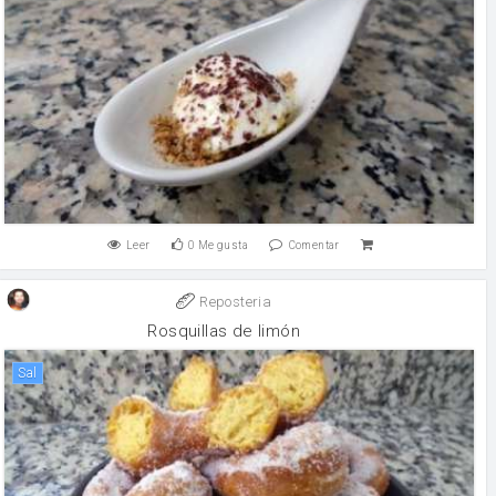
Leer
0
Me gusta
Comentar
Reposteria
Rosquillas de limón
sal