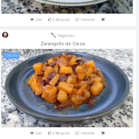
Leer
0
Me gusta
Comentar
Veganas
Zarangollo de Cieza
cebolla
Leer
0
Me gusta
Comentar