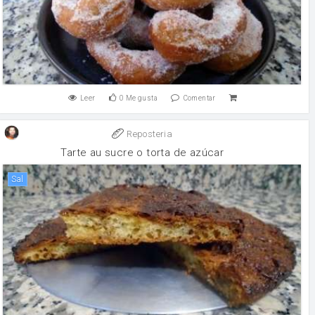
Leer
0
Me gusta
Comentar
Reposteria
Tarte au sucre o torta de azúcar
sal