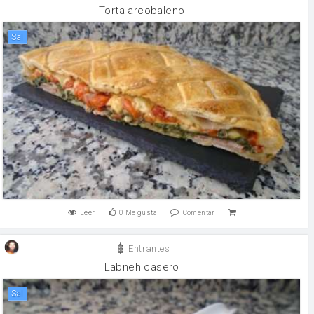
Torta arcobaleno
sal
Leer
0
Me gusta
Comentar
Entrantes
Labneh casero
sal