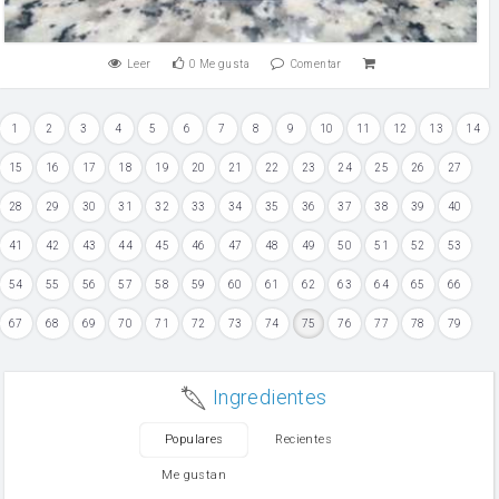
Leer
0
Me gusta
Comentar
1
2
3
4
5
6
7
8
9
10
11
12
13
14
15
16
17
18
19
20
21
22
23
24
25
26
27
28
29
30
31
32
33
34
35
36
37
38
39
40
41
42
43
44
45
46
47
48
49
50
51
52
53
54
55
56
57
58
59
60
61
62
63
64
65
66
67
68
69
70
71
72
73
74
75
76
77
78
79
Ingredientes
Populares
Recientes
Me gustan