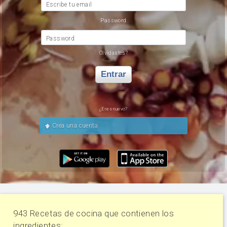
Escribe tu email
Password
Password
Olvidastes?
Entrar
¿Eres nuevo?
Crea una cuenta
943 Recetas de cocina que contienen los
ingredientes: