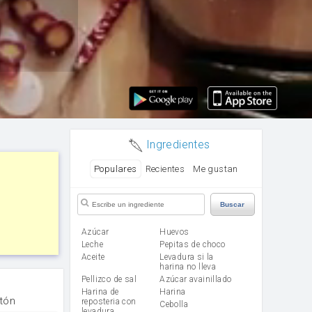
Ingredientes
Populares
Recientes
Me gustan
Buscar
Azúcar
huevos
leche
Pepitas de choco
aceite
Levadura si la
harina no lleva
Pellizco de sal
Azúcar avainillado
Harina de
harina
tón
reposteria con
cebolla
levadura