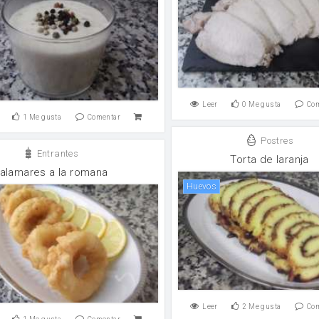
Leer
0
Me gusta
Co
1
Me gusta
Comentar
Postres
Entrantes
Torta de laranja
alamares a la romana
huevos
Leer
2
Me gusta
Co