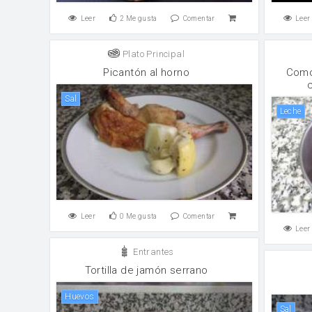
Leer
2
Me gusta
Comentar
Leer
Plato Principal
Picantón al horno
Como
sal
leche
Leer
0
Me gusta
Comentar
Leer
Entrantes
Tortilla de jamón serrano
huevos
sal