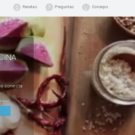
Recetas
Preguntas
Consejos
CINA
, o conecta
s nuevo?