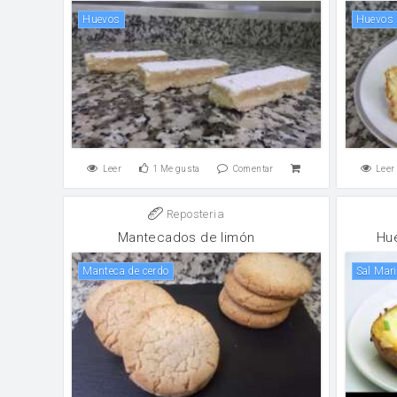
huevos
huevos
Leer
1
Me gusta
Comentar
Leer
Reposteria
Mantecados de limón
Hue
Manteca de cerdo
Sal Mar