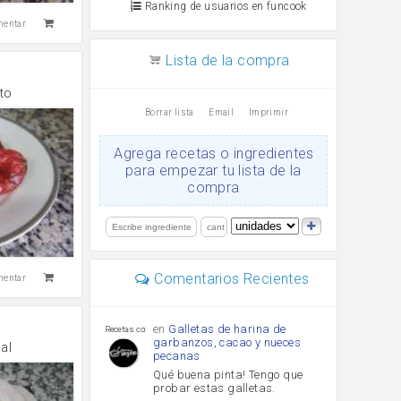
Ranking de usuarios en funcook
mentar
Lista de la compra
to
Borrar lista
Email
Imprimir
Agrega recetas o ingredientes
para empezar tu lista de la
compra
Comentarios Recientes
mentar
en
Galletas de harina de
Recetas con sazon
garbanzos, cacao y nueces
al
pecanas
Qué buena pinta! Tengo que
probar estas galletas.