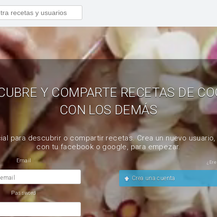
CUBRE Y COMPARTE RECETAS DE CO
CON LOS DEMÁS
ial para descubrir o compartir recetas. Crea un nuevo usuario
con tu facebook o google, para empezar.
Email
¿Ere
 email
Crea una cuenta
Password