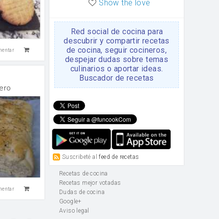
Show the love
Red social de cocina para
descubrir y compartir recetas
de cocina, seguir cocineros,
mentar
despejar dudas sobre temas
culinarios o aportar ideas.
Buscador de recetas
ero
Suscribeté al
feed de recetas
Recetas de cocina
Recetas mejor votadas
mentar
Dudas de cocina
Google+
Aviso legal