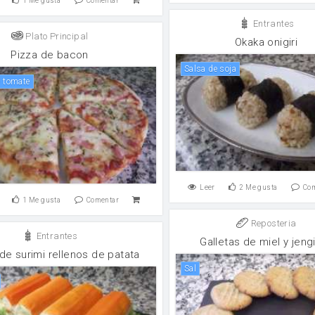
1
Me gusta
Comentar
Entrantes
Plato Principal
Okaka onigiri
Pizza de bacon
salsa de soja
e tomate
Leer
2
Me gusta
Co
1
Me gusta
Comentar
Reposteria
Entrantes
Galletas de miel y jeng
 de surimi rellenos de patata
sal