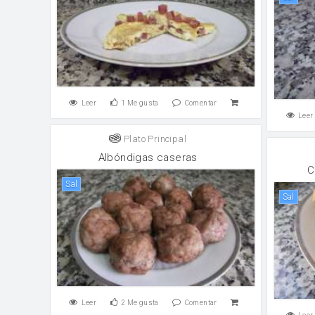
Leer
1
Me gusta
Comentar
Leer
Plato Principal
Albóndigas caseras
C
sal
sal
Leer
2
Me gusta
Comentar