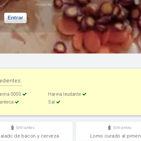
Olvidastes?
Entrar
edientes:
arina 0000
Harina leudante
anteca
Sal
Entrantes
Entrantes
salado de bacon y cerveza
Lomo curado al pimen