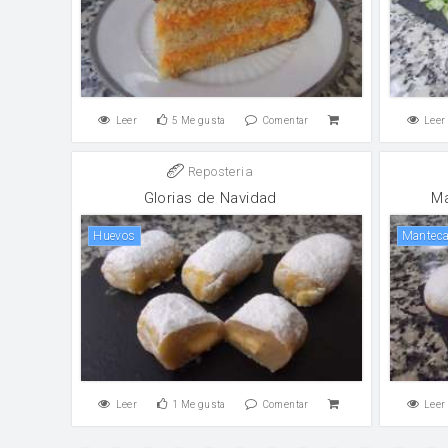
Leer
5
Me gusta
Comentar
Leer
Reposteria
Glorias de Navidad
Ma
huevos
Mantec
Leer
1
Me gusta
Comentar
Leer