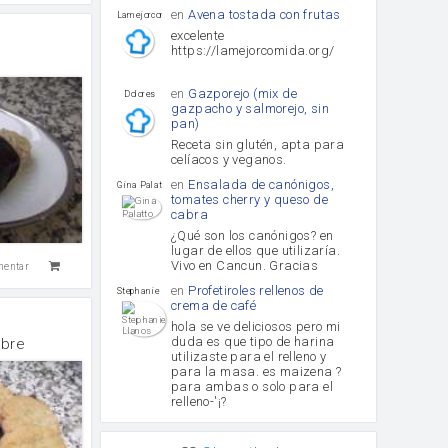
en
Avena tostada con frutas
lamejorcomida
excelente
https://lamejorcomida.org/
en
Gazporejo (mix de
Dolores
gazpacho y salmorejo, sin
pan)
Receta sin glutén, apta para
celíacos y veganos.
en
Ensalada de canónigos,
Gina Palatto
tomates cherry y queso de
cabra
¿Qué son los canónigos? en
lugar de ellos que utilizaría.
Vivo en Cancun. Gracias
mentar
en
Profetiroles rellenos de
Stephanie Llanos
crema de café
hola se ve deliciosos pero mi
duda es que tipo de harina
ibre
utilizaste para el relleno y
para la masa. es maizena ?
para ambas o solo para el
relleno-'¡?