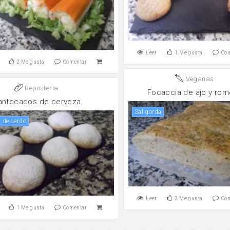
Leer
1
Me gusta
Co
2
Me gusta
Comentar
Veganas
Reposteria
Focaccia de ajo y rom
ntecados de cerveza
sal gorda
a de cerdo
Leer
2
Me gusta
Co
1
Me gusta
Comentar