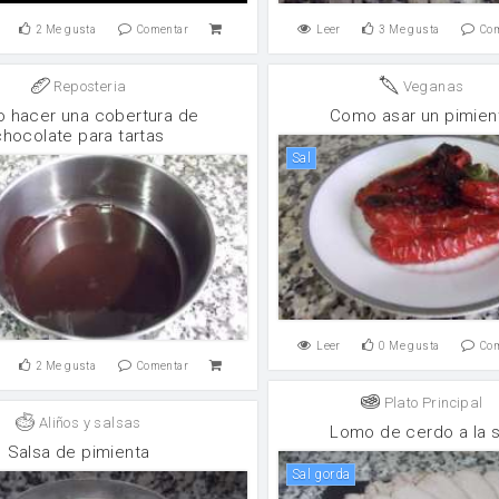
2
Me gusta
Comentar
Leer
3
Me gusta
Co
Reposteria
Veganas
 hacer una cobertura de
Como asar un pimien
chocolate para tartas
sal
Leer
0
Me gusta
Co
2
Me gusta
Comentar
Plato Principal
Aliños y salsas
Lomo de cerdo a la s
Salsa de pimienta
sal gorda