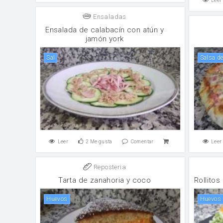
Leer
Ensaladas
Ensalada de calabacín con atún y
jamón york
sal
salsa d
Leer
2
Me gusta
Comentar
Leer
Reposteria
Tarta de zanahoria y coco
Rollitos
huevos
huevos