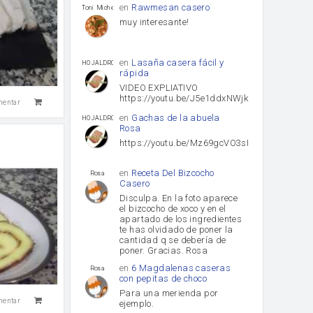
en
Rawmesan casero
Toni Michel Caubet
muy interesante!
en
Lasaña casera fácil y
HOJALDROSA TV
rápida
VIDEO EXPLIATIVO
https://youtu.be/J5e1ddxNWjk
mentar
en
Gachas de la abuela
HOJALDROSA TV
Rosa
https://youtu.be/Mz69gcVO3sI
en
Receta Del Bizcocho
Rosa
Casero
Disculpa. En la foto aparece
el bizcocho de xoco y en el
apartado de los ingredientes
te has olvidado de poner la
cantidad q se debería de
poner. Gracias. Rosa
en
6 Magdalenas caseras
Rosa
con pepitas de choco
Para una merienda por
mentar
ejemplo.