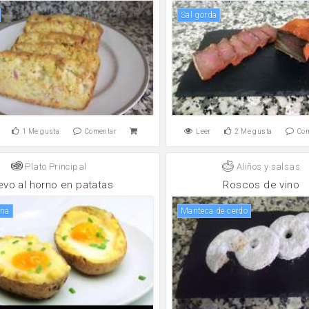
sal gorda
1
Me gusta
Comentar
Leer
2
Me gusta
Co
Plato Principal
Aliños y salsas
vo al horno en patatas
Roscos de vino
ina
Manteca de cerdo