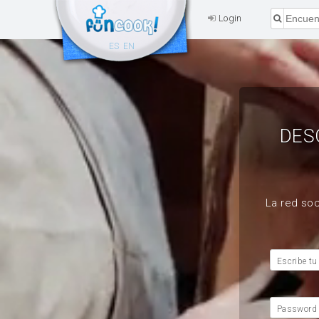
Login
ES
EN
DES
La red soc
Escribe tu
Password