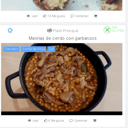
Leer
13
Me gusta
Comentar
SIN
Plato Principal
GLUTEN
Manitas de cerdo con garbanzos
Tomates
aceite de oliva
sal
Leer
6
Me gusta
Comentar