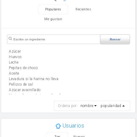
Populares
Recientes
Me gustan
Buscar
Azúcar
huevos
leche
Pepitas de choco
aceite
Levadura si la harina no lleva
Pellizco de sal
Azúcar avainillado
Harina de reposteria con levadura
harina
Ordena por:
nombre
popularidad
cebolla
mantequilla
ajo
aceite de oliva
Usuarios
huevo
zanahoria
Top
Nuevos