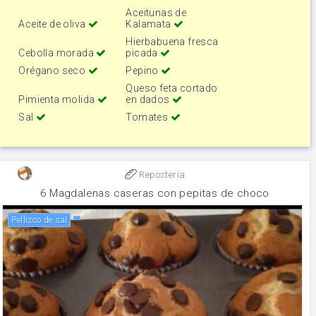
Aceitunas de
Aceite de oliva
Kalamata
Hierbabuena fresca
Cebolla morada
picada
Orégano seco
Pepino
Queso feta cortado
Pimienta molida
en dados
Sal
Tomates
Reposteria
6 Magdalenas caseras con pepitas de choco
Pellizco de sal