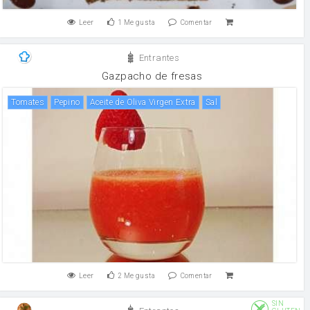
Leer
1
Me gusta
Comentar
Entrantes
Gazpacho de fresas
Tomates
pepino
Aceite de Oliva Virgen Extra
sal
Leer
2
Me gusta
Comentar
SIN