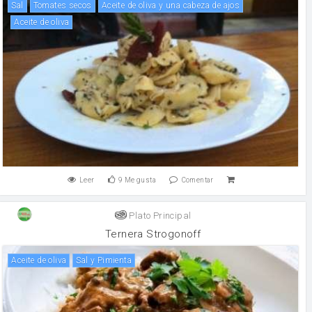
sal
tomates secos
Aceite de oliva y una cabeza de ajos
aceite de oliva
Leer
9
Me gusta
Comentar
Plato Principal
Ternera Strogonoff
aceite de oliva
Sal y Pimienta