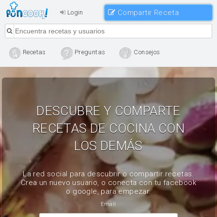
Compartir Receta
Login
Recetas
Preguntas
Consejos
DESCUBRE Y COMPARTE
RECETAS DE COCINA CON
LOS DEMÁS
La red social para descubrir o compartir recetas.
Crea un nuevo usuario, o conecta con tu facebook
o google, para empezar.
Email