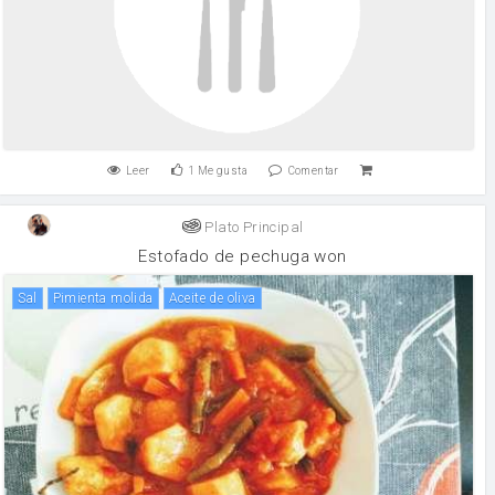
Leer
1
Me gusta
Comentar
Plato Principal
Estofado de pechuga won
sal
Pimienta molida
aceite de oliva