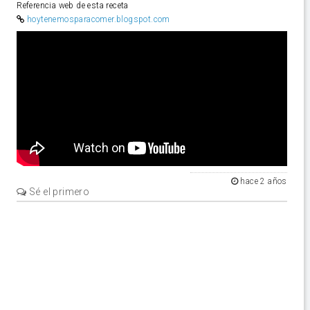
Referencia web de esta receta
hoytenemosparacomer.blogspot.com
Video
hace 2 años
Sé el primero