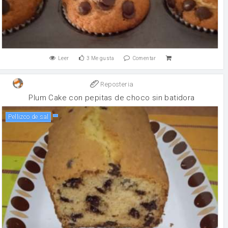
Leer
3
Me gusta
Comentar
Reposteria
Plum Cake con pepitas de choco sin batidora
Pellizco de sal