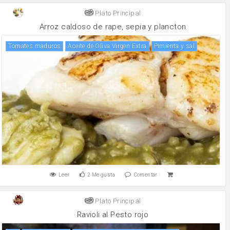
Plato Principal
Arroz caldoso de rape, sepia y plancton
Tomates maduros
Aceite de Oliva Virgen Extra
Pimienta y sal
Leer
2
Me gusta
Comentar
Plato Principal
Ravioli al Pesto rojo