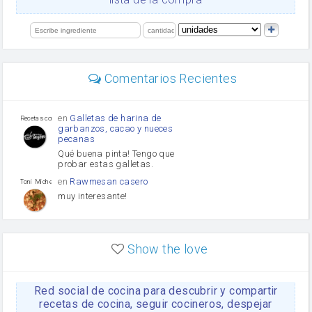
salsa de soja
orégano
limón
perejil
carne picada
Diente de ajo
Comentarios Recientes
mayonesa
Tomates
Puerro
en
Galletas de harina de
Recetas con sazon
garbanzos, cacao y nueces
pecanas
Qué buena pinta! Tengo que
probar estas galletas.
en
Rawmesan casero
Toni Michel Caubet
muy interesante!
en
Lasaña casera fácil y
HOJALDROSA TV
rápida
Show the love
VIDEO EXPLIATIVO
https://youtu.be/J5e1ddxNWjk
Red social de cocina para descubrir y compartir
en
Gachas de la abuela
HOJALDROSA TV
Rosa
recetas de cocina, seguir cocineros, despejar