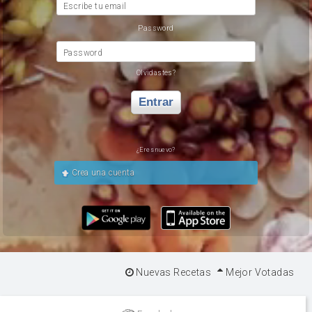
Escribe tu email
Password
Password
Olvidastes?
Entrar
¿Eres nuevo?
Crea una cuenta
Nuevas Recetas
Mejor Votadas