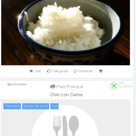
Leer
0
Me gusta
Comentar
SIN
Plato Principal
GLUTEN
Chili con Carne
Tomates
aceite de oliva
sal