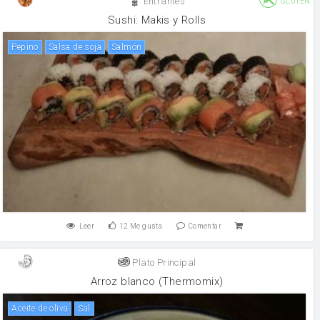
Entrantes
GLUTEN
Sushi: Makis y Rolls
pepino
salsa de soja
salmón
Leer
12
Me gusta
Comentar
Plato Principal
Arroz blanco (Thermomix)
aceite de oliva
sal