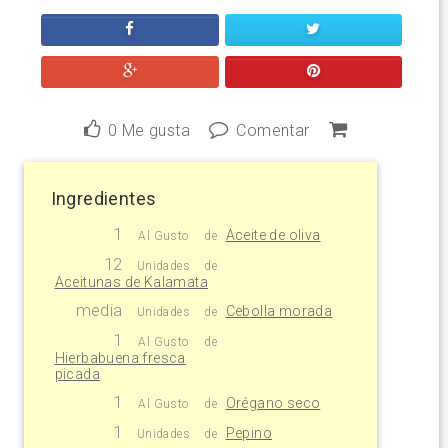
0
Me gusta
Comentar
Ingredientes
1
Aceite de oliva
Al Gusto
de
12
Unidades
de
Aceitunas de Kalamata
media
Cebolla morada
Unidades
de
1
Al Gusto
de
Hierbabuena fresca
picada
1
Orégano seco
Al Gusto
de
1
Pepino
Unidades
de