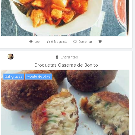
Leer
6
Me gusta
Comentar
Entrantes
Croquetas Caseras de Bonito
Sal gruesa
aceite de oliva