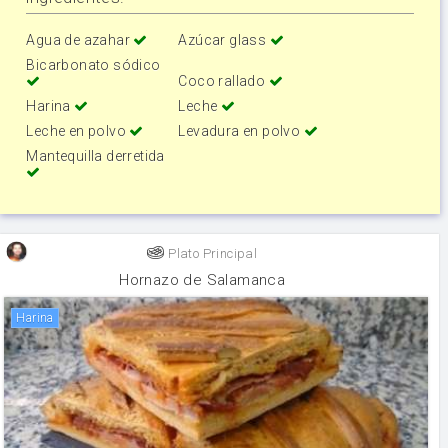
Agua de azahar
Azúcar glass
Bicarbonato sódico
Coco rallado
Harina
Leche
Leche en polvo
Levadura en polvo
Mantequilla derretida
Plato Principal
Hornazo de Salamanca
harina