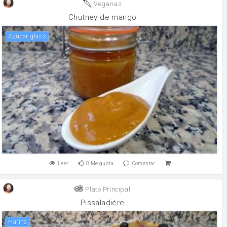
Veganas
Chutney de mango
Azúcar glass
Leer
0
Me gusta
Comentar
Plato Principal
Pissaladière
harina