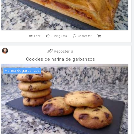
Leer
0
Me gusta
Comentar
Reposteria
Cookies de harina de garbanzos
Harina de garbanzos