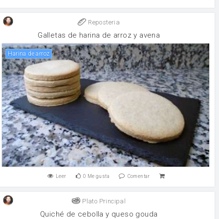
Reposteria
Galletas de harina de arroz y avena
harina de arroz
Leer
0
Me gusta
Comentar
Plato Principal
Quiché de cebolla y queso gouda