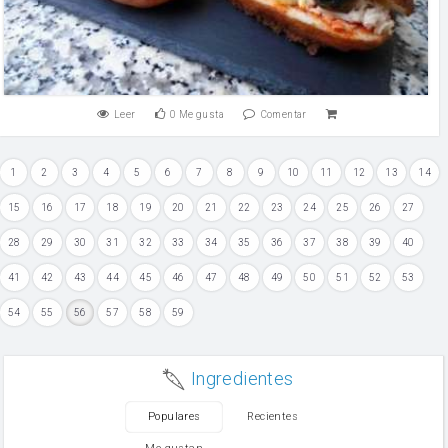
Leer
0
Me gusta
Comentar
1
2
3
4
5
6
7
8
9
10
11
12
13
14
15
16
17
18
19
20
21
22
23
24
25
26
27
28
29
30
31
32
33
34
35
36
37
38
39
40
41
42
43
44
45
46
47
48
49
50
51
52
53
54
55
56
57
58
59
Ingredientes
Populares
Recientes