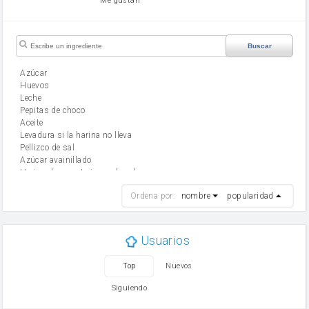
Me gustan
Buscar
Azúcar
huevos
leche
Pepitas de choco
aceite
Levadura si la harina no lleva
Pellizco de sal
Azúcar avainillado
Harina de reposteria con levadura
harina
Ordena por:
nombre
popularidad
cebolla
mantequilla
ajo
aceite de oliva
Usuarios
huevo
zanahoria
Top
Nuevos
tomate
levadura en polvo
Siguiendo
Opcional: Ron o Whisky
Harina para bizcocho