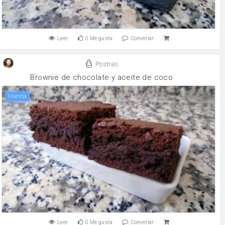
Leer
0
Me gusta
Comentar
Postres
Brownie de chocolate y aceite de coco
harina
Leer
0
Me gusta
Comentar