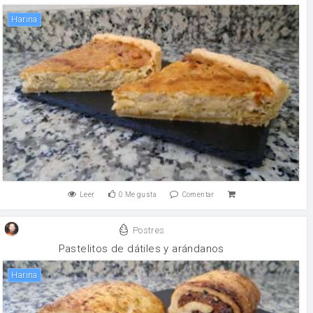
harina
Leer
0
Me gusta
Comentar
Postres
Pastelitos de dátiles y arándanos
harina