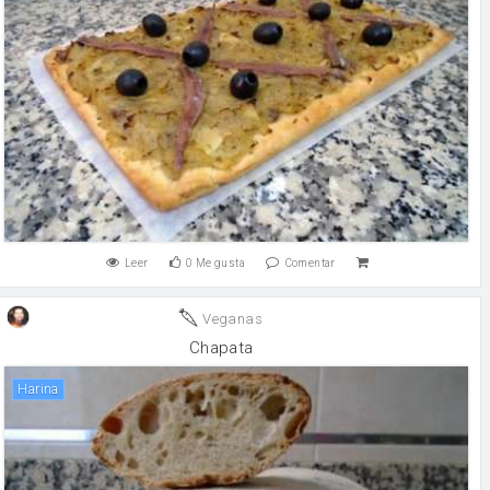
Leer
0
Me gusta
Comentar
Veganas
Chapata
harina