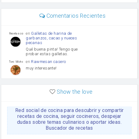
perejil
carne picada
Diente de ajo
Comentarios Recientes
mayonesa
Tomates
Puerro
en
Galletas de harina de
Recetas con sazon
garbanzos, cacao y nueces
pecanas
Qué buena pinta! Tengo que
probar estas galletas.
en
Rawmesan casero
Toni Michel Caubet
muy interesante!
en
Lasaña casera fácil y
HOJALDROSA TV
rápida
Show the love
VIDEO EXPLIATIVO
https://youtu.be/J5e1ddxNWjk
Red social de cocina para descubrir y compartir
en
Gachas de la abuela
HOJALDROSA TV
Rosa
recetas de cocina, seguir cocineros, despejar
dudas sobre temas culinarios o aportar ideas.
https://youtu.be/Mz69gcVO3sI
Buscador de recetas
en
Receta Del Bizcocho
Rosa