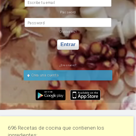
Escribe tu email
Password
Password
Olvidastes?
Entrar
¿Eres nuevo?
Crea una cuenta
696 Recetas de cocina que contienen los
ingredientes: