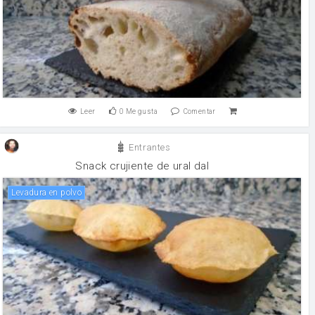
Leer
0
Me gusta
Comentar
Entrantes
Snack crujiente de ural dal
levadura en polvo