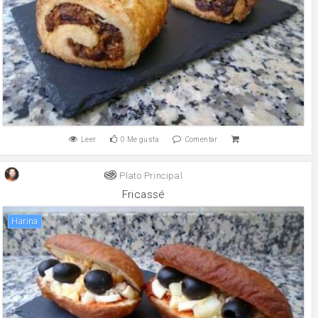
Leer
0
Me gusta
Comentar
Plato Principal
Fricassé
harina