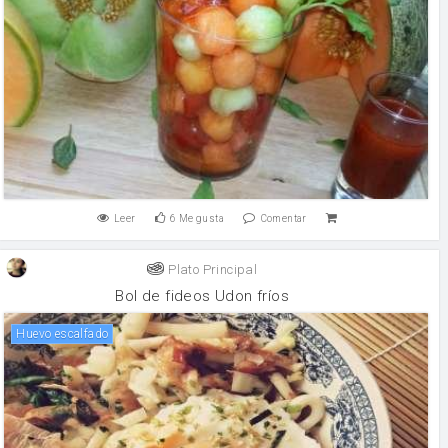
Leer
6
Me gusta
Comentar
Plato Principal
Bol de fideos Udon fríos
huevo escalfado