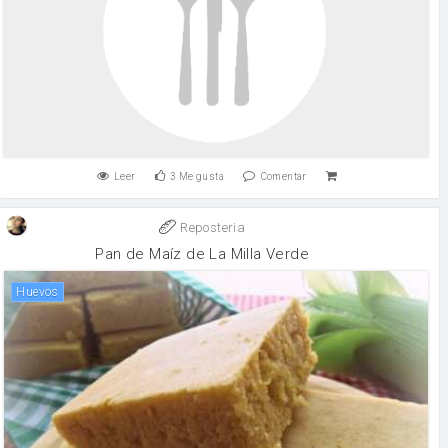
Leer
3
Me gusta
Comentar
Reposteria
Pan de Maíz de La Milla Verde
huevos