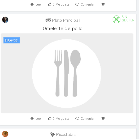
Leer
3
Me gusta
Comentar
SIN
Plato Principal
GLUTEN
Omelette de pollo
huevos
Leer
6
Me gusta
Comentar
Piscolabis