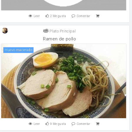
Leer
2
Me gusta
Comentar
Plato Principal
Ramen de pollo
Huevo macerado
Leer
9
Me gusta
Comentar