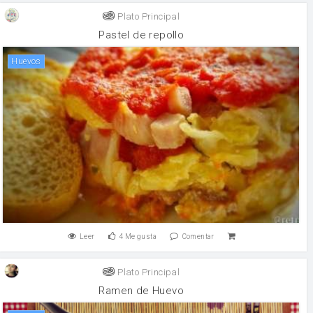
Plato Principal
Pastel de repollo
huevos
Leer
4
Me gusta
Comentar
Plato Principal
Ramen de Huevo