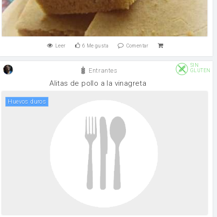
Leer
6
Me gusta
Comentar
SIN
Entrantes
GLUTEN
Alitas de pollo a la vinagreta
Huevos duros