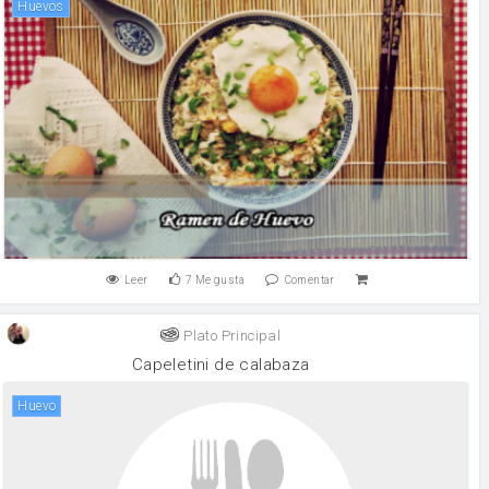
huevos
Leer
7
Me gusta
Comentar
Plato Principal
Capeletini de calabaza
huevo