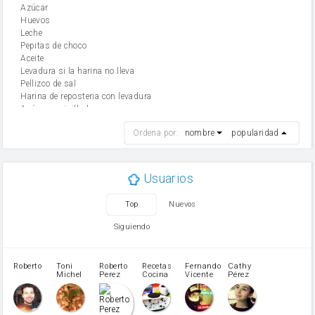
Azúcar
huevos
leche
Pepitas de choco
aceite
Levadura si la harina no lleva
Pellizco de sal
Harina de reposteria con levadura
Azúcar avainillado
harina
Ordena por:
nombre
popularidad
cebolla
mantequilla
ajo
aceite de oliva
Usuarios
huevo
zanahoria
Top
Nuevos
tomate
levadura en polvo
Siguiendo
Opcional: Azúcar avainillado
Opcional: Ron o Whisky
Harina para bizcocho
Roberto
Toni
Roberto
Recetas
Fernando
Cathy
azucar
Michel
Perez
Cocina
Vicente
Pérez
Caubet
Muñoz
patatas
pimiento rojo
Pimentón