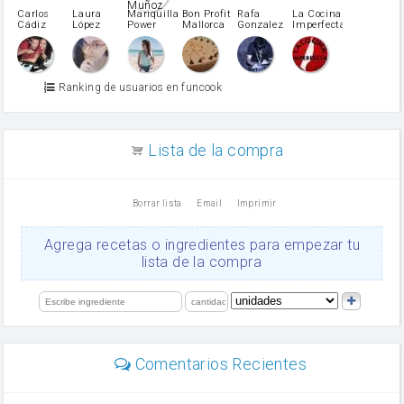
pimiento verde
Carlos
Laura
Mariquilla
Bon Profit
Rafa
La Cocina
Cádiz
López
Power
Mallorca
Gonzalez
Imperfecta
miel
Martínez
vino blanco
Azúcar glass
Azúcar moreno
Ranking de usuarios en funcook
Zumo de limón
arroz
canela en polvo
aceite de girasol
Lista de la compra
Dientes de ajo
vinagre
nata
Borrar lista
Email
Imprimir
Cacao en polvo
queso rallado
Ajos
Agrega recetas o ingredientes para empezar tu
salsa de soja
lista de la compra
orégano
Levadura
limón
perejil
carne picada
mayonesa
Comentarios Recientes
Diente de ajo
Tomates
Puerro