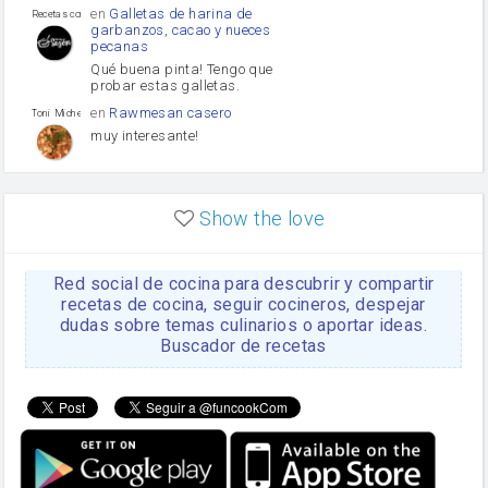
en
Galletas de harina de
Recetas con sazon
garbanzos, cacao y nueces
pecanas
Qué buena pinta! Tengo que
probar estas galletas.
en
Rawmesan casero
Toni Michel Caubet
muy interesante!
en
Lasaña casera fácil y
HOJALDROSA TV
rápida
Show the love
VIDEO EXPLIATIVO
https://youtu.be/J5e1ddxNWjk
Red social de cocina para descubrir y compartir
en
Gachas de la abuela
HOJALDROSA TV
Rosa
recetas de cocina, seguir cocineros, despejar
dudas sobre temas culinarios o aportar ideas.
https://youtu.be/Mz69gcVO3sI
Buscador de recetas
en
Receta Del Bizcocho
Rosa
Casero
Disculpa. En la foto aparece
el bizcocho de xoco y en el
apartado de los ingredientes
te has olvidado de poner la
cantidad q se debería de