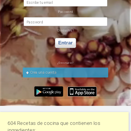
Escribe tu email
Password
Password
Olvidastes?
Entrar
¿Eres nuevo?
Crea una cuenta
604 Recetas de cocina que contienen los
ingredientes: