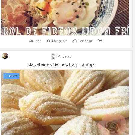
Leer
4
Me gusta
Comentar
Postres
Madeleines de ricotta y naranja
huevos