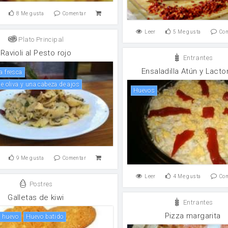
8
Me gusta
Comentar
Leer
5
Me gusta
Co
Plato Principal
Ravioli al Pesto rojo
Entrantes
Ensaladilla Atún y Lact
a fresca
 de oliva y una cabeza de ajos
huevos
9
Me gusta
Comentar
Leer
4
Me gusta
Co
Postres
Galletas de kiwi
Entrantes
Pizza margarita
e huevo
Huevo batido