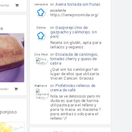
en
Avena tostada con frutas
lamejorcomida
mentar
excelente
https://lamejorcomida.org/
en
Gazporejo (mix de
a.
Dolores
gazpacho y salmorejo, sin
pan)
Receta sin glutén, apta para
celíacos y veganos.
en
Ensalada de canónigos,
Gina Palatto
tomates cherry y queso de
cabra
¿Qué son los canónigos? en
lugar de ellos que utilizaría.
Vivo en Cancun. Gracias
en
Profetiroles rellenos de
Stephanie Llanos
mentar
crema de café
hola se ve deliciosos pero mi
duda es que tipo de harina
utilizaste para el relleno y
para la masa. es maizena ?
sponjoso
para ambas o solo para el
relleno-'¡?