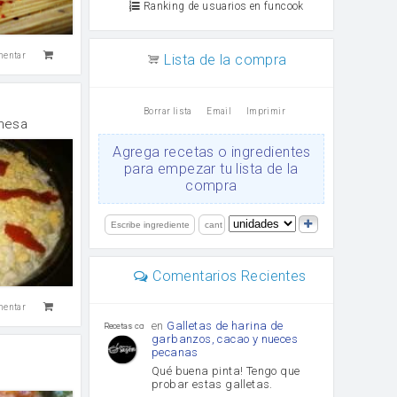
Ranking de usuarios en funcook
mentar
Lista de la compra
Borrar lista
Email
Imprimir
onesa
Agrega recetas o ingredientes
para empezar tu lista de la
compra
Comentarios Recientes
mentar
en
Galletas de harina de
Recetas con sazon
garbanzos, cacao y nueces
pecanas
Qué buena pinta! Tengo que
probar estas galletas.