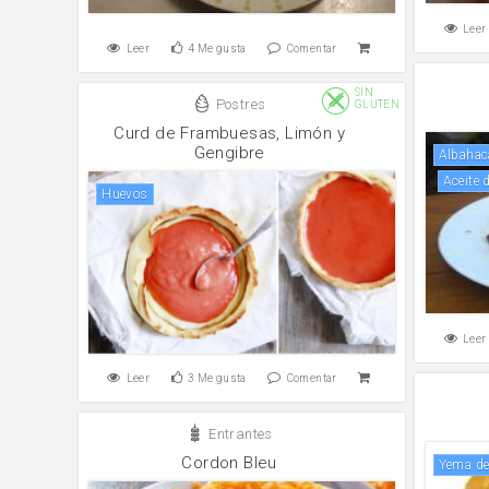
Leer
Leer
4
Me gusta
Comentar
SIN
Postres
GLUTEN
Curd de Frambuesas, Limón y
Gengibre
albahac
Aceite
huevos
Leer
Leer
3
Me gusta
Comentar
Entrantes
Cordon Bleu
Yema d