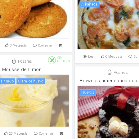
albahaca
3
Me gusta
Comentar
Leer
6
Me gusta
Co
SIN
Postres
GLUTEN
Mousse de Limon
Postres
Brownies americanos con
de huevo
clara de huevo
huevos
23
Me gusta
Comentar