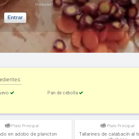
Olvidastes?
Entrar
edientes:
uevo
Pan de cebolla
Plato Principal
Plato Principal
do en adobo de plancton
Tallarines de calabacín al 