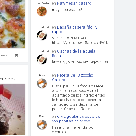
en
Rawmesan casero
Toni Michel Caubet
muy interesante!
en
Lasaña casera fácil y
HOJALDROSA TV
rápida
VIDEO EXPLIATIVO
https://youtu.be/J5e1ddxNWjk
en
Gachas de la abuela
HOJALDROSA TV
Rosa
mentar
https://youtu.be/Mz69gcVO3sI
en
Receta Del Bizcocho
Rosa
 nueces
Casero
Disculpa. En la foto aparece
el bizcocho de xoco y en el
apartado de los ingredientes
te has olvidado de poner la
cantidad q se debería de
poner. Gracias. Rosa
en
6 Magdalenas caseras
Rosa
con pepitas de choco
Para una merienda por
ejemplo.