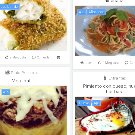
albahaca
Huevo batido
ajo
albahaca
2
Me gusta
Comentar
Leer
4
Me gusta
Co
Plato Principal
Entrantes
Meatloaf
Pimiento con queso, hu
hierbas
ajo
huevo
ajo