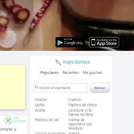
Ingredientes
Populares
Recientes
Me gustan
Buscar
Azúcar
huevos
leche
Pepitas de choco
aceite
Levadura si la
harina no lleva
SIN
Pellizco de sal
Harina de
GLUTEN
reposteria con
levadura
tomate y
Azúcar avainillado
harina