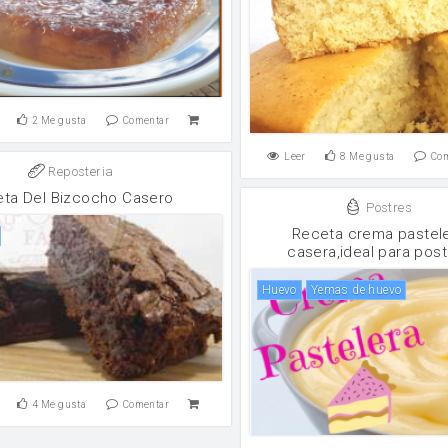
2
Me gusta
Comentar
Leer
8
Me gusta
Co
Reposteria
ta Del Bizcocho Casero
Postres
Receta crema pastel
casera,ideal para pos
huevo
yemas de huevo
4
Me gusta
Comentar