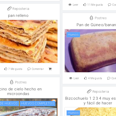
Leer
11
Me gusta
Co
Reposteria
pan relleno
Postres
Pan de Güineo/banan
huevos
7
Me gusta
Comentar
Leer
4
Me gusta
Co
Postres
cino de cielo hecho en
Reposteria
microondas
Bizcochuelo 1 2 3 4 muy e
y fácil de hacer
 DE HUEVOS
HUEVOS COMPLETOS
huevos