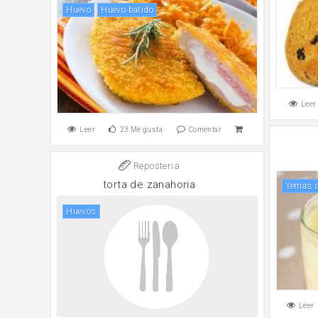
huevo
Huevo batido
Leer
Leer
23
Me gusta
Comentar
Reposteria
torta de zanahoria
yemas 
huevos
Leer