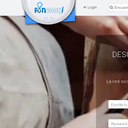
Login
ES
EN
DES
La red soc
Escribe tu
Password