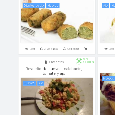
Dientes de ajo
huevos
ajo
Leer
3
Me gusta
Comentar
Leer
SIN
Entrantes
GLUTEN
Revuelto de huevos, calabacín,
tomate y ajo
huevos
huevos
ajo