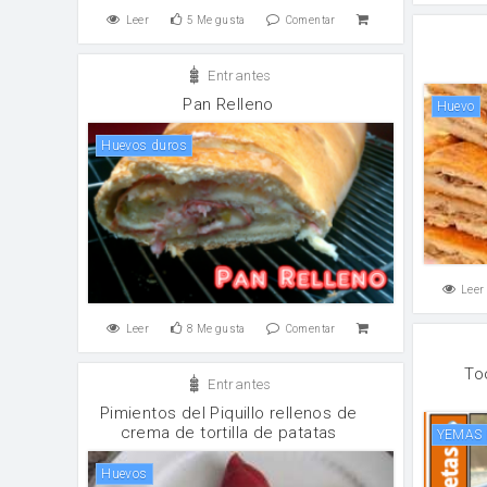
Leer
5
Me gusta
Comentar
Entrantes
Pan Relleno
huevo
Huevos duros
Leer
Leer
8
Me gusta
Comentar
To
Entrantes
Pimientos del Piquillo rellenos de
crema de tortilla de patatas
YEMAS
huevos