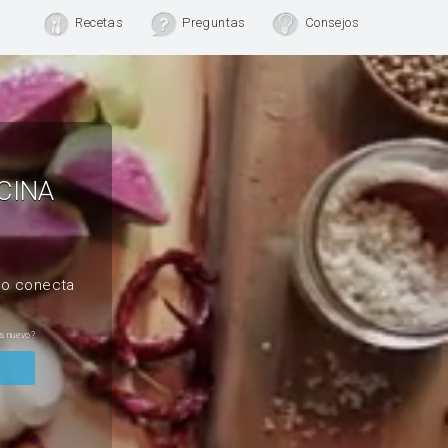
Recetas
Preguntas
Consejos
CINA
, o conecta
s nuevo?