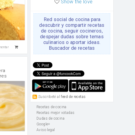
Show the love
Red social de cocina para
descubrir y compartir recetas
de cocina, seguir cocineros,
despejar dudas sobre temas
culinarios o aportar ideas.
Buscador de recetas
mentar
era
tres
Suscribeté al
feed de recetas
Recetas de cocina
Recetas mejor votadas
Dudas de cocina
Google+
Aviso legal