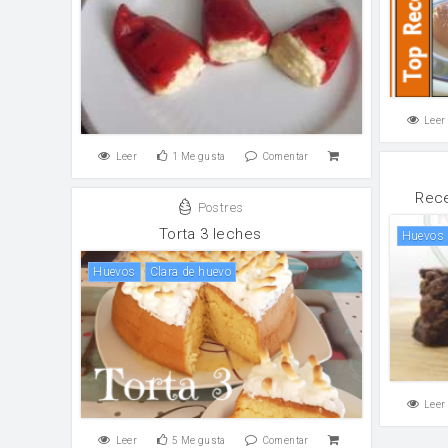
Leer
Leer
1
Me gusta
Comentar
Rece
Postres
Torta 3 leches
huevos
huevos
clara de huevo
Leer
Leer
5
Me gusta
Comentar