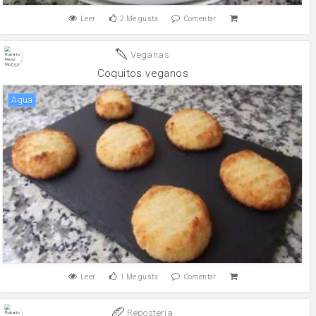
Leer
2
Me gusta
Comentar
Veganas
Coquitos veganos
agua
Leer
1
Me gusta
Comentar
Reposteria