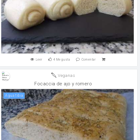
Leer
4
Me gusta
Comentar
Veganas
Focaccia de ajo y romero
Agua tibia