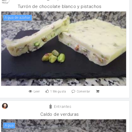
Turrón de chocolate blanco y pistachos
Agua de azahar
Leer
1
Me gusta
Comentar
Entrantes
Caldo de verduras
agua