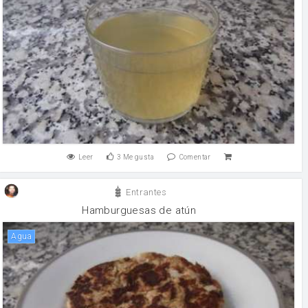
Leer
3
Me gusta
Comentar
Entrantes
Hamburguesas de atún
agua