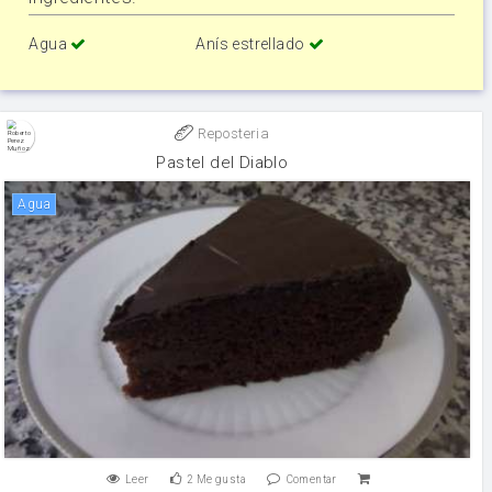
Agua
Anís estrellado
Reposteria
Pastel del Diablo
agua
Leer
2
Me gusta
Comentar