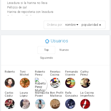
Levadura si la harina no lleva
Pellizco de sal
Harina de reposteria con levadura
Azúcar avainillado
harina
Ordena por:
nombre
popularidad
cebolla
mantequilla
ajo
aceite de oliva
Usuarios
huevo
zanahoria
Top
Nuevos
tomate
levadura en polvo
Siguiendo
Opcional: Azúcar avainillado
Opcional: Ron o Whisky
Harina para bizcocho
Roberto
Toni
Roberto
Recetas
Fernando
Cathy
azucar
Michel
Perez
Cocina
Vicente
Pérez
Caubet
Muñoz
patatas
pimiento rojo
Pimentón
pimiento verde
Carlos
Laura
Mariquilla
Bon Profit
Rafa
La Cocina
Cádiz
López
Power
Mallorca
Gonzalez
Imperfecta
miel
Martínez
vino blanco
Azúcar glass
Azúcar moreno