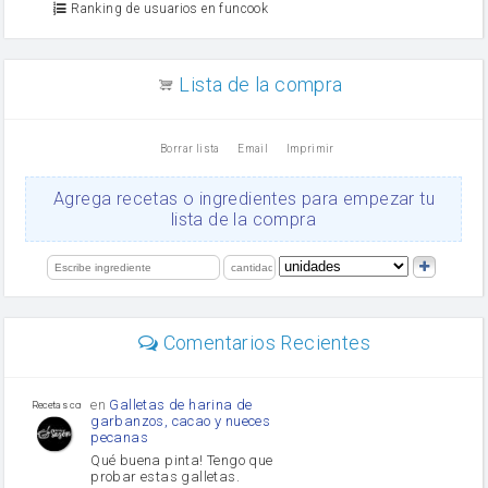
Ranking de usuarios en funcook
Zumo de limón
arroz
canela en polvo
aceite de girasol
Lista de la compra
Dientes de ajo
vinagre
nata
Borrar lista
Email
Imprimir
Cacao en polvo
queso rallado
Ajos
Agrega recetas o ingredientes para empezar tu
salsa de soja
lista de la compra
orégano
Levadura
limón
perejil
carne picada
mayonesa
Comentarios Recientes
Diente de ajo
Tomates
Puerro
en
Galletas de harina de
Recetas con sazon
garbanzos, cacao y nueces
pecanas
Qué buena pinta! Tengo que
probar estas galletas.