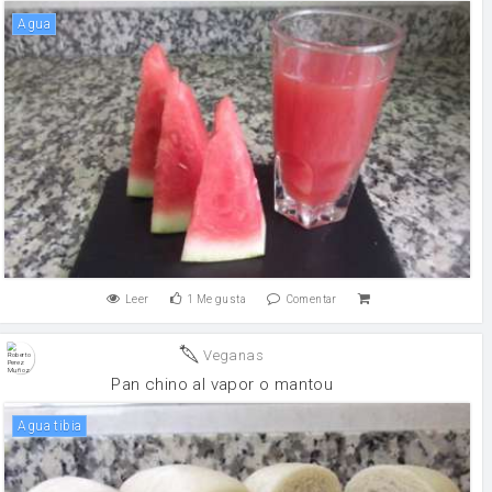
agua
Leer
1
Me gusta
Comentar
Veganas
Pan chino al vapor o mantou
Agua tibia