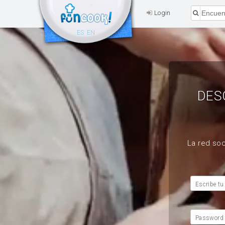
Login
ES
EN
DES
La red soc
Escribe tu
Password