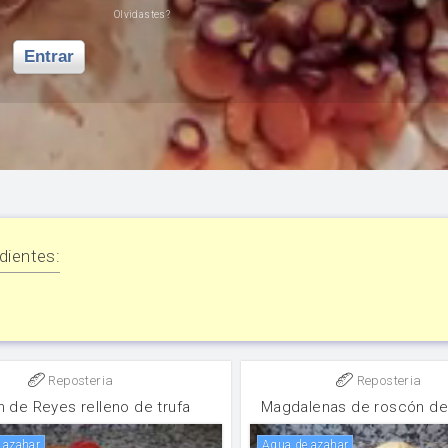
Olvidastes?
Entrar
dientes:
Reposteria
Reposteria
 de Reyes relleno de trufa
Magdalenas de roscón de
e azahar
Agua de azahar