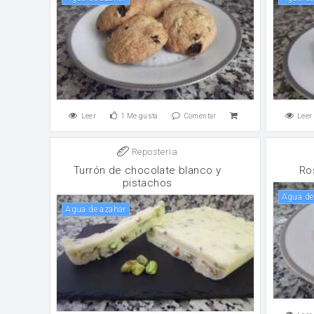
Leer
1
Me gusta
Comentar
Leer
Reposteria
Turrón de chocolate blanco y
Ro
pistachos
Agua d
Agua de azahar