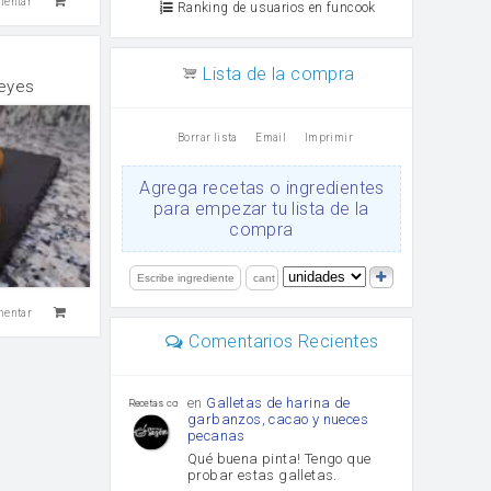
mentar
Ranking de usuarios en funcook
Lista de la compra
Reyes
Borrar lista
Email
Imprimir
Agrega recetas o ingredientes
para empezar tu lista de la
compra
mentar
Comentarios Recientes
en
Galletas de harina de
Recetas con sazon
garbanzos, cacao y nueces
pecanas
Qué buena pinta! Tengo que
probar estas galletas.