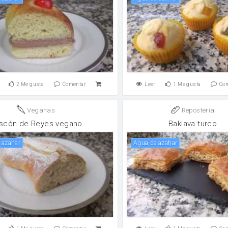
2
Me gusta
Comentar
Leer
1
Me gusta
Co
Veganas
Reposteria
scón de Reyes vegano
Baklava turco
e azahar
Agua de azahar