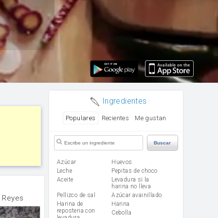
Ingredientes
Populares
Recientes
Me gustan
Buscar
Azúcar
huevos
leche
Pepitas de choco
aceite
Levadura si la
harina no lleva
Pellizco de sal
Azúcar avainillado
 Reyes
Harina de
harina
reposteria con
cebolla
levadura