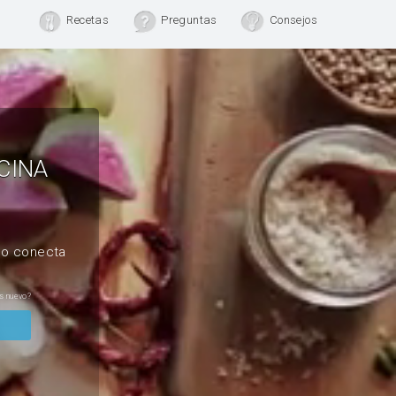
Recetas
Preguntas
Consejos
CINA
, o conecta
s nuevo?