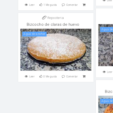
Leer
Leer
1
Me gusta
Comentar
Reposteria
Bizcocho de claras de huevo
Agua d
Agua de azahar
Leer
Leer
0
Me gusta
Comentar
Bizc
Agua d