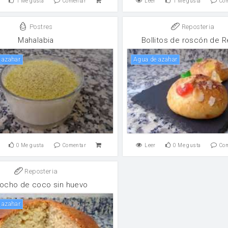
1
Me gusta
Comentar
Leer
1
Me gusta
Co
Postres
Reposteria
Mahalabia
Bollitos de roscón de 
e azahar
Agua de azahar
0
Me gusta
Comentar
Leer
0
Me gusta
Co
Reposteria
ocho de coco sin huevo
e azahar