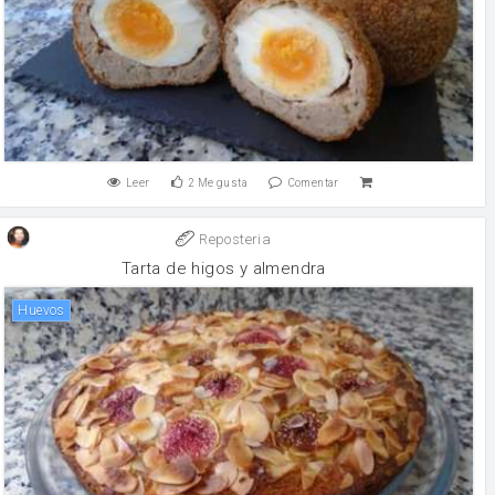
Leer
2
Me gusta
Comentar
Reposteria
Tarta de higos y almendra
huevos