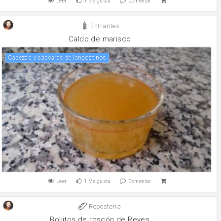
Leer
1
Me gusta
Comentar
Entrantes
Caldo de marisco
Cabezas y cáscaras de langostinos
Leer
1
Me gusta
Comentar
Reposteria
Bollitos de roscón de Reyes