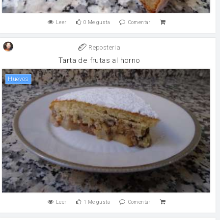
Leer
0
Me gusta
Comentar
Reposteria
Tarta de frutas al horno
huevos
Leer
1
Me gusta
Comentar