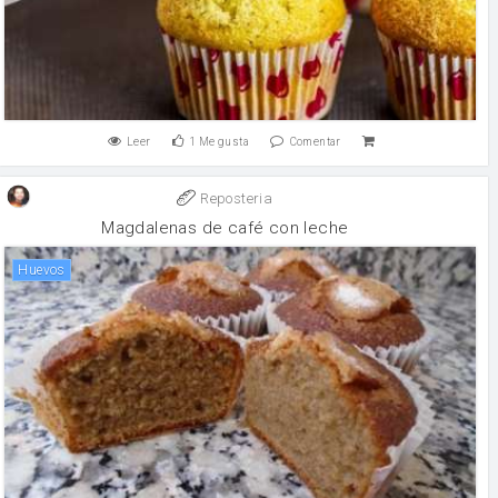
Leer
1
Me gusta
Comentar
Reposteria
Magdalenas de café con leche
huevos