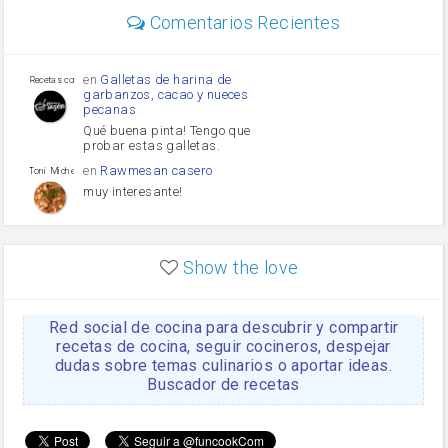
Diente de ajo
Comentarios Recientes
mayonesa
Tomates
Puerro
en
Galletas de harina de
Recetas con sazon
garbanzos, cacao y nueces
pecanas
Qué buena pinta! Tengo que
probar estas galletas.
en
Rawmesan casero
Toni Michel Caubet
muy interesante!
en
Lasaña casera fácil y
HOJALDROSA TV
rápida
Show the love
VIDEO EXPLIATIVO
https://youtu.be/J5e1ddxNWjk
Red social de cocina para descubrir y compartir
en
Gachas de la abuela
HOJALDROSA TV
Rosa
recetas de cocina, seguir cocineros, despejar
dudas sobre temas culinarios o aportar ideas.
https://youtu.be/Mz69gcVO3sI
Buscador de recetas
en
Receta Del Bizcocho
Rosa
Casero
Disculpa. En la foto aparece