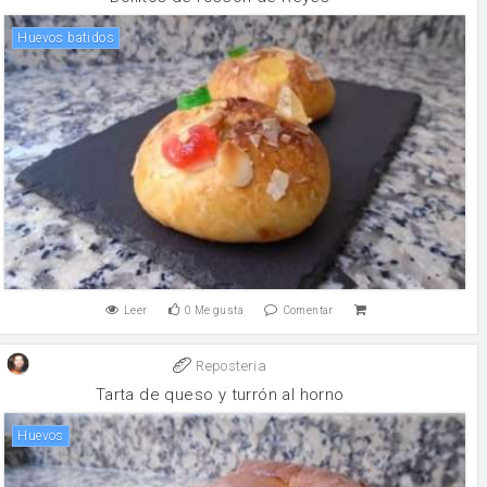
Huevos batidos
Leer
0
Me gusta
Comentar
Reposteria
Tarta de queso y turrón al horno
huevos