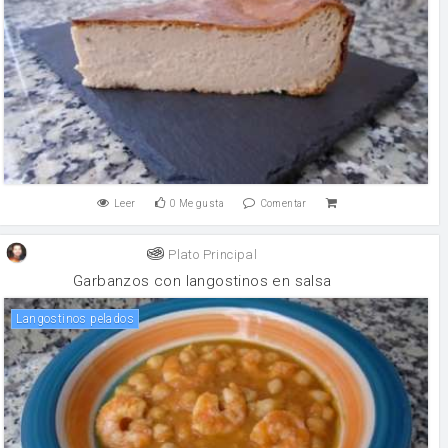
Leer
0
Me gusta
Comentar
Plato Principal
Garbanzos con langostinos en salsa
langostinos pelados