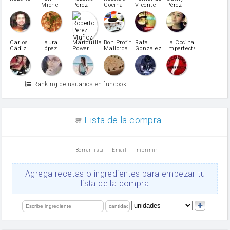
azucar
Michel
Perez
Cocina
Vicente
Pérez
Caubet
Muñoz
patatas
pimiento rojo
Pimentón
pimiento verde
Carlos
Laura
Mariquilla
Bon Profit
Rafa
La Cocina
Cádiz
López
Power
Mallorca
Gonzalez
Imperfecta
miel
Martínez
vino blanco
Azúcar glass
Azúcar moreno
Ranking de usuarios en funcook
Zumo de limón
arroz
canela en polvo
aceite de girasol
Lista de la compra
Dientes de ajo
vinagre
nata
Borrar lista
Email
Imprimir
Cacao en polvo
queso rallado
Ajos
Agrega recetas o ingredientes para empezar tu
Levadura
lista de la compra
salsa de soja
orégano
limón
perejil
carne picada