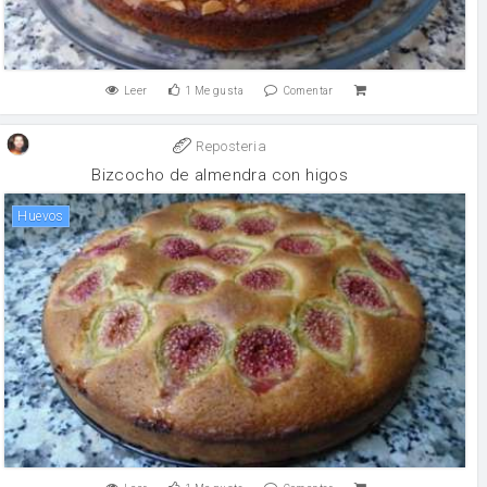
Leer
1
Me gusta
Comentar
Reposteria
Bizcocho de almendra con higos
huevos