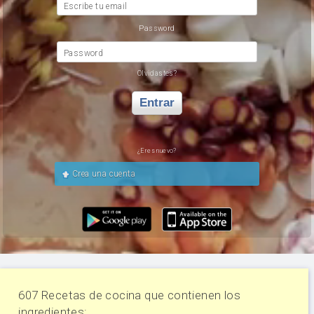
Escribe tu email
Password
Password
Olvidastes?
Entrar
¿Eres nuevo?
Crea una cuenta
607 Recetas de cocina que contienen los
ingredientes: