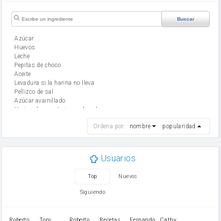
Buscar
Azúcar
huevos
leche
Pepitas de choco
aceite
Levadura si la harina no lleva
Pellizco de sal
Azúcar avainillado
Harina de reposteria con levadura
harina
Ordena por:
nombre
popularidad
cebolla
mantequilla
ajo
aceite de oliva
Usuarios
huevo
zanahoria
Top
Nuevos
tomate
levadura en polvo
Siguiendo
Opcional: Ron o Whisky
Harina para bizcocho
Opcional: Azúcar avainillado
Roberto
Toni
Roberto
Recetas
Fernando
Cathy