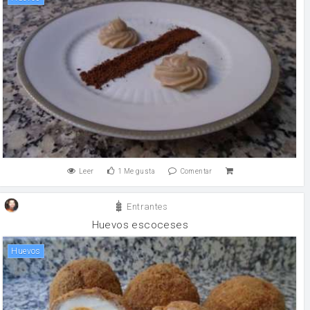
Leer
1
Me gusta
Comentar
Entrantes
Huevos escoceses
huevos