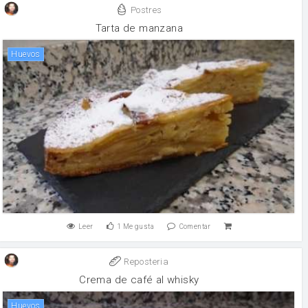
Postres
Tarta de manzana
huevos
Leer
1
Me gusta
Comentar
Reposteria
Crema de café al whisky
huevos