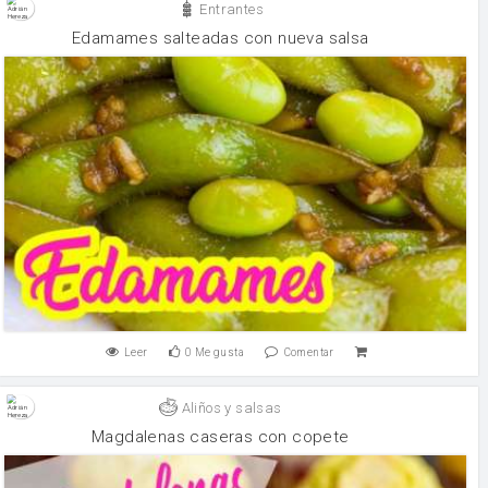
Entrantes
Edamames salteadas con nueva salsa
Leer
0
Me gusta
Comentar
Aliños y salsas
Magdalenas caseras con copete