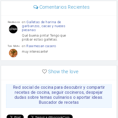
Diente de ajo
Comentarios Recientes
mayonesa
Tomates
Puerro
en
Galletas de harina de
Recetas con sazon
garbanzos, cacao y nueces
pecanas
Qué buena pinta! Tengo que
probar estas galletas.
en
Rawmesan casero
Toni Michel Caubet
muy interesante!
en
Lasaña casera fácil y
HOJALDROSA TV
rápida
Show the love
VIDEO EXPLIATIVO
https://youtu.be/J5e1ddxNWjk
Red social de cocina para descubrir y compartir
en
Gachas de la abuela
HOJALDROSA TV
Rosa
recetas de cocina, seguir cocineros, despejar
dudas sobre temas culinarios o aportar ideas.
https://youtu.be/Mz69gcVO3sI
Buscador de recetas
en
Receta Del Bizcocho
Rosa
Casero
Disculpa. En la foto aparece