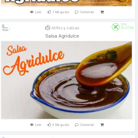
Leer
1
Me gusta
Comentar
SIN
Aliños y salsas
GLUTEN
Salsa Agridulce
Leer
0
Me gusta
Comentar