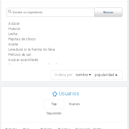
Buscar
Azúcar
huevos
leche
Pepitas de choco
aceite
Levadura si la harina no lleva
Pellizco de sal
Azúcar avainillado
Harina de reposteria con levadura
harina
Ordena por:
nombre
popularidad
cebolla
mantequilla
ajo
aceite de oliva
Usuarios
huevo
zanahoria
Top
Nuevos
tomate
levadura en polvo
Siguiendo
Opcional: Ron o Whisky
Harina para bizcocho
Opcional: Azúcar avainillado