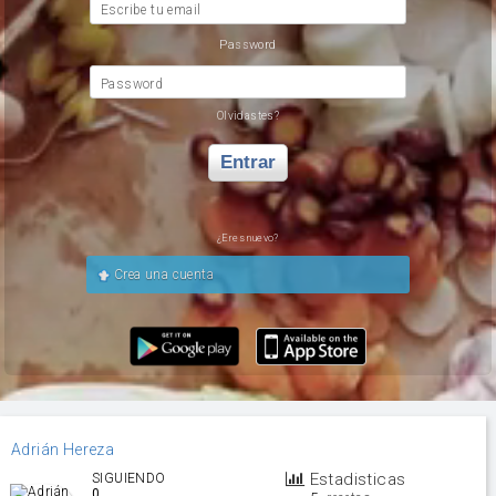
Escribe tu email
Password
Password
Olvidastes?
Entrar
¿Eres nuevo?
Crea una cuenta
Adrián Hereza
Estadisticas
SIGUIENDO
0