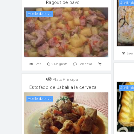
Ragout de pavo
aceite d
aceite de oliva
Leer
Leer
2
Me gusta
Comentar
Plato Principal
Estofado de Jabalí a la cerveza
aceite d
aceite de oliva