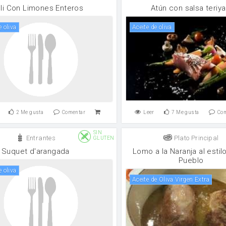
oli Con Limones Enteros
Atún con salsa teriya
e oliva
aceite de oliva
2
Me gusta
Comentar
Leer
7
Me gusta
Co
SIN
Entrantes
Plato Principal
GLUTEN
Suquet d'arangada
Lomo a la Naranja al estil
Pueblo
e oliva
Aceite de Oliva Virgen Extra