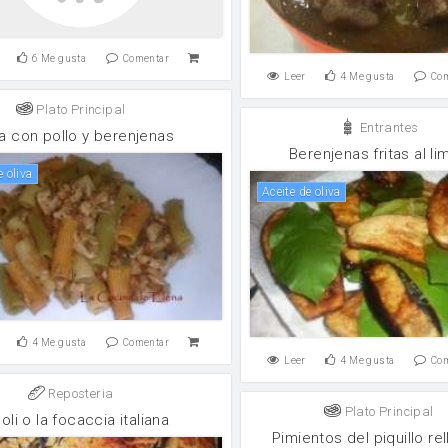
6
Me gusta
Comentar
Leer
4
Me gusta
Co
Plato Principal
Entrantes
a con pollo y berenjenas
Berenjenas fritas al li
e oliva
aceite de oliva
4
Me gusta
Comentar
Leer
4
Me gusta
Co
Reposteria
Plato Principal
 oli o la focaccia italiana
Pimientos del piquillo re