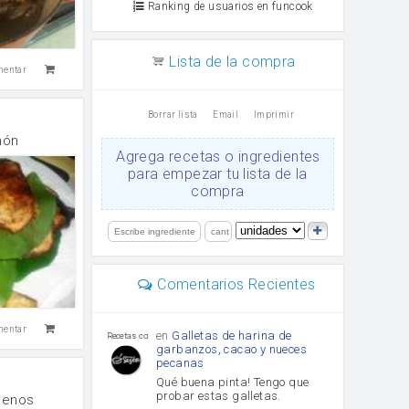
Ranking de usuarios en funcook
Lista de la compra
mentar
Borrar lista
Email
Imprimir
món
Agrega recetas o ingredientes
para empezar tu lista de la
compra
Comentarios Recientes
mentar
en
Galletas de harina de
Recetas con sazon
garbanzos, cacao y nueces
pecanas
Qué buena pinta! Tengo que
probar estas galletas.
llenos