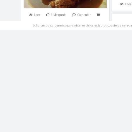
Leer
Leer
6
Me gusta
Comentar
Solicitamos su permiso para obtener datos estadísticos de su navega
Ensal
Entrantes
GAZPACHO SIN PAN
aceite d
aceite de oliva
Leer
Leer
2
Me gusta
Comentar
Plato Principal
Espague
Fabes con almejas y plancton