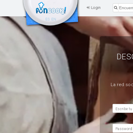
Login
ES
EN
DES
La red soc
Escribe tu
Password