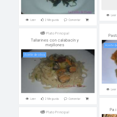
Leer
Leer
2
Me gusta
Comentar
Plato Principal
Past
Tallarines con calabacín y
mejillones
aceite d
aceite de oliva
Leer
Leer
2
Me gusta
Comentar
Pa i
Plato Principal