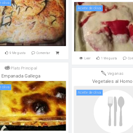
e oliva
aceite de oliva
9
Me gusta
Comentar
Leer
1
Me gusta
Co
Plato Principal
Veganas
Empanada Gallega
Vegetales al Horno
e oliva
aceite de oliva