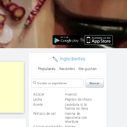
Ingredientes
Populares
Recientes
Me gustan
Buscar
Azúcar
huevos
leche
Pepitas de choco
aceite
Levadura si la
harina no lleva
Pellizco de sal
Harina de
reposteria con
levadura
Azúcar avainillado
harina