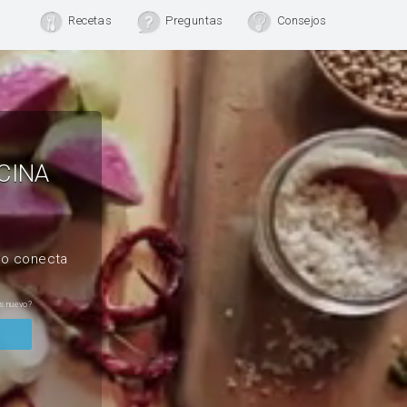
Recetas
Preguntas
Consejos
CINA
, o conecta
s nuevo?