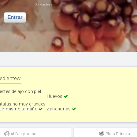
Olvidastes?
Entrar
edientes:
entes de ajo con piel
Huevos
atatas no muy grandes
 del mismo tamaño
Zanahorias
Aliños y salsas
Plato Principal