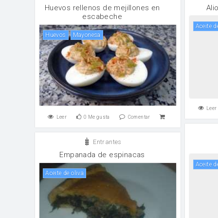
Huevos rellenos de mejillones en
Ali
escabeche
aceite d
huevos
mayonesa
Leer
Leer
0
Me gusta
Comentar
Entrantes
Empanada de espinacas
aceite d
aceite de oliva