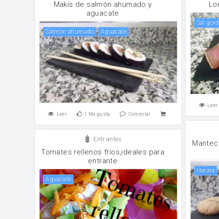
Makis de salmón ahumado y
Lo
aguacate
sal gor
Salmón ahumado
Aguacate
Leer
Leer
1
Me gusta
Comentar
Entrantes
Mantec
Tomates rellenos fríos,ideales para
entrante
harina
Aguacate