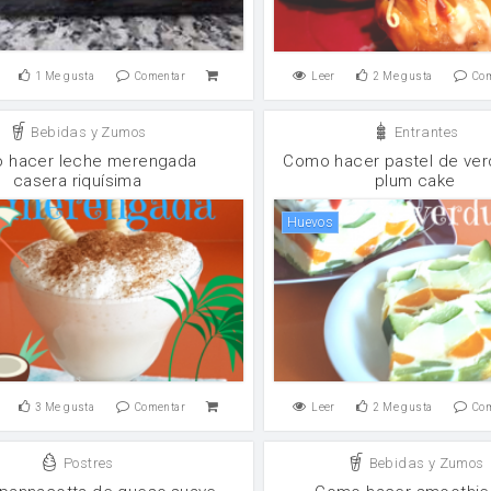
1
Me gusta
Comentar
Leer
2
Me gusta
Co
Bebidas y Zumos
Entrantes
 hacer leche merengada
Como hacer pastel de ver
casera riquísima
plum cake
huevos
3
Me gusta
Comentar
Leer
2
Me gusta
Co
Postres
Bebidas y Zumos