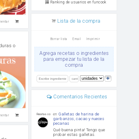
Ranking de usuarios en funcook
Lista de la compra
mentar
Borrar lista
Email
Imprimir
duras o
Agrega recetas o ingredientes
para empezar tu lista de la
compra
Comentarios Recientes
en
Galletas de harina de
Recetas con sazon
mentar
garbanzos, cacao y nueces
pecanas
Qué buena pinta! Tengo que
probar estas galletas.