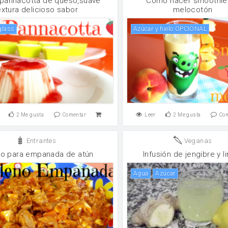
pannacotta de queso,suave
Como hacer smoothie
extura delicioso sabor
melocotón
 glass
azúcar y hielo OPCIONAL
2
Me gusta
Comentar
Leer
2
Me gusta
Co
Entrantes
Veganas
no para empanada de atún
Infusión de jengibre y 
agua
Azúcar