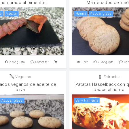
mo curado al pimentón
Mantecados de limó
da
Azúcar
harina
Azúcar glass
2
Me gusta
Comentar
Leer
2
Me gusta
Co
Veganas
Entrantes
ados veganos de aceite de
Patatas Hasselback con 
oliva
bacon al horno
Azúcar glass
Sal y Pimienta