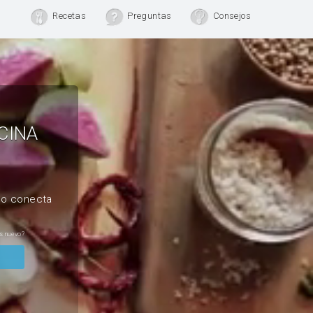
Recetas
Preguntas
Consejos
CINA
, o conecta
s nuevo?