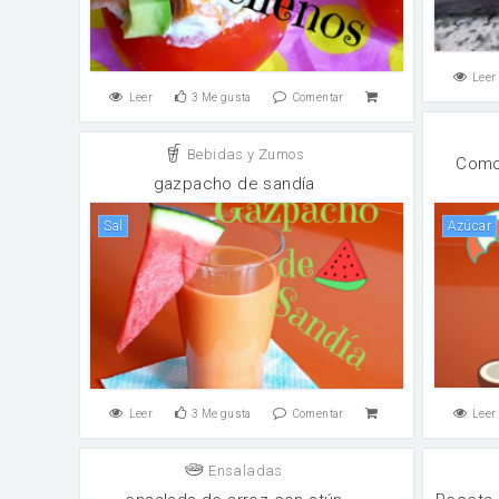
Leer
Leer
3
Me gusta
Comentar
Bebidas y Zumos
Como
gazpacho de sandía
sal
Azúcar
Leer
3
Me gusta
Comentar
Leer
Ensaladas