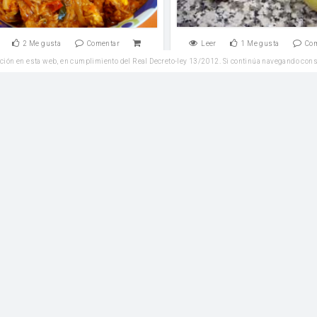
2
Me gusta
Comentar
Leer
1
Me gusta
Co
ción en esta web, en cumplimiento del Real Decreto-ley 13/2012. Si continúa navegando con
Entrantes
Ensaladas
cer patatas a lo pobre,una
Ensalada de lechuga con 
ición riquísima y perfecta
pepino
de oliva y sal
huevos
sal
2
Me gusta
Comentar
Leer
1
Me gusta
Co
Entrantes
Bebidas y Zumos
vos rellenos de salmón
Limonada casera