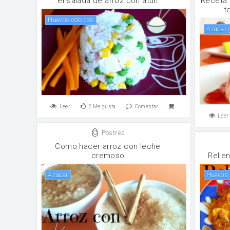
ensalada de arroz con atún
Receta 
t
huevos cocidos
Azúcar
Leer
2
Me gusta
Comentar
Leer
Postres
Como hacer arroz con leche
cremoso
Relle
Azúcar
huevos