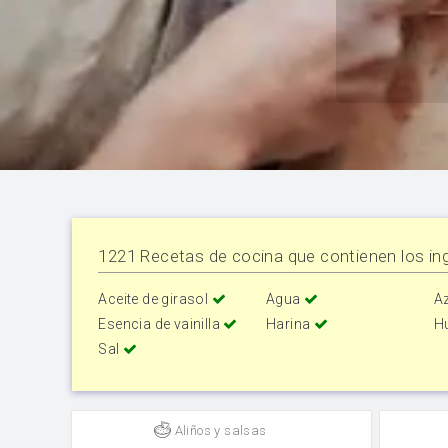
1221 Recetas de cocina que contienen los ing
Aceite de girasol
Agua
A
Esencia de vainilla
Harina
H
Sal
Aliños y salsas