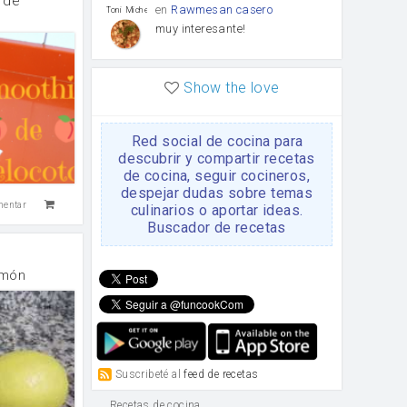
 de
en
Rawmesan casero
Toni Michel Caubet
muy interesante!
en
Lasaña casera fácil y
HOJALDROSA TV
Show the love
rápida
VIDEO EXPLIATIVO
https://youtu.be/J5e1ddxNWjk
Red social de cocina para
en
Gachas de la abuela
HOJALDROSA TV
descubrir y compartir recetas
Rosa
de cocina, seguir cocineros,
https://youtu.be/Mz69gcVO3sI
despejar dudas sobre temas
mentar
culinarios o aportar ideas.
en
Receta Del Bizcocho
Buscador de recetas
Rosa
Casero
Disculpa. En la foto aparece
el bizcocho de xoco y en el
limón
apartado de los ingredientes
te has olvidado de poner la
cantidad q se debería de
poner. Gracias. Rosa
en
6 Magdalenas caseras
Rosa
con pepitas de choco
Suscribeté al
feed de recetas
Para una merienda por
ejemplo.
Recetas de cocina