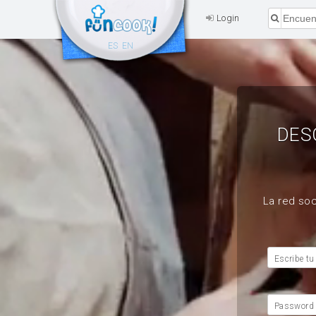
Login
ES
EN
DES
La red soc
Escribe tu
Password