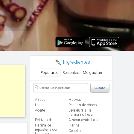
Ingredientes
Populares
Recientes
Me gustan
Buscar
Azúcar
huevos
leche
Pepitas de choco
aceite
Levadura si la
harina no lleva
Pellizco de sal
Azúcar avainillado
Harina de
harina
reposteria con
cebolla
levadura