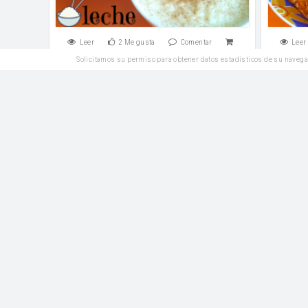
Leer
2
Me gusta
Comentar
Leer
Solicitamos su permiso para obtener datos estadísticos de su navega
Plato Principal
Albóndigas caseras
Como ha
guarn
sal
harina
aceite 
Leer
2
Me gusta
Comentar
Leer
Entrantes
Calamares a la romana
Hue