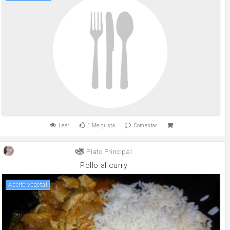
Leer
1
Me gusta
Comentar
Plato Principal
Pollo al curry
aceite vegetal