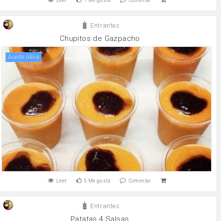
Leer
1
Me gusta
Comentar
Entrantes
Chupitos de Gazpacho
aceite oliva
Leer
5
Me gusta
Comentar
Entrantes
Patatas 4 Salsas