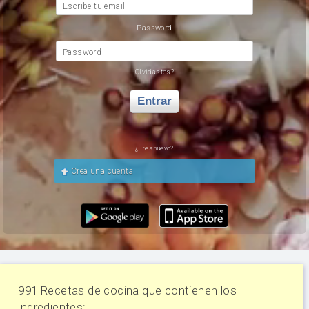
Escribe tu email
Password
Password
Olvidastes?
Entrar
¿Eres nuevo?
Crea una cuenta
991 Recetas de cocina que contienen los
ingredientes: