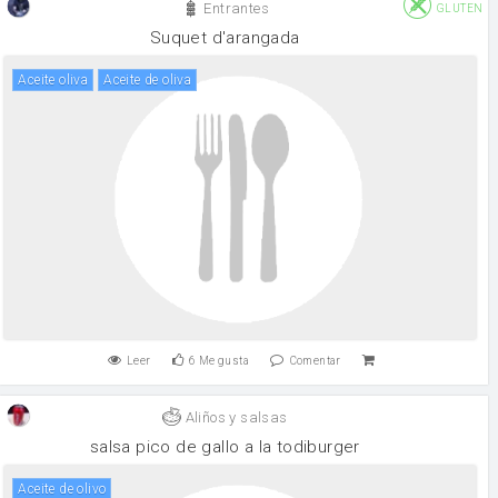
Entrantes
GLUTEN
Suquet d'arangada
aceite oliva
aceite de oliva
Leer
6
Me gusta
Comentar
Aliños y salsas
salsa pico de gallo a la todiburger
aceite de olivo