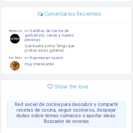
carne picada
Diente de ajo
Comentarios Recientes
mayonesa
Tomates
Puerro
en
Galletas de harina de
Recetas con sazon
garbanzos, cacao y nueces
pecanas
Qué buena pinta! Tengo que
probar estas galletas.
en
Rawmesan casero
Toni Michel Caubet
muy interesante!
en
Lasaña casera fácil y
HOJALDROSA TV
rápida
Show the love
VIDEO EXPLIATIVO
https://youtu.be/J5e1ddxNWjk
Red social de cocina para descubrir y compartir
en
Gachas de la abuela
HOJALDROSA TV
Rosa
recetas de cocina, seguir cocineros, despejar
dudas sobre temas culinarios o aportar ideas.
https://youtu.be/Mz69gcVO3sI
Buscador de recetas
en
Receta Del Bizcocho
Rosa
Casero