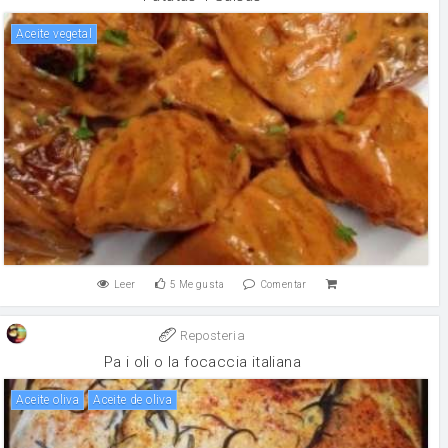
aceite vegetal
Leer
5
Me gusta
Comentar
Reposteria
Pa i oli o la focaccia italiana
aceite oliva
aceite de oliva