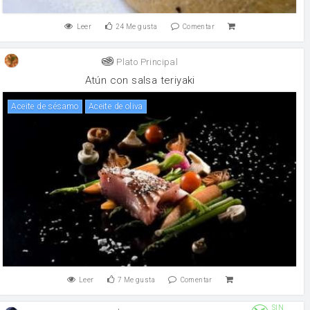
Leer
24
Me gusta
Comentar
Plato Principal
Atún con salsa teriyaki
aceite de sésamo
aceite de oliva
Leer
7
Me gusta
Comentar
SIN