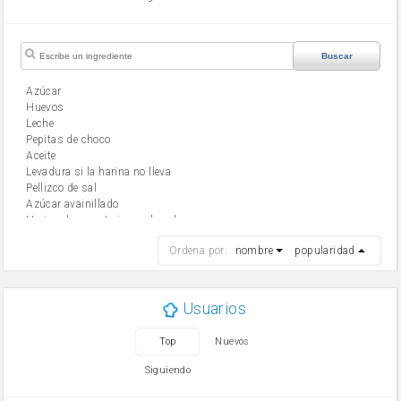
Buscar
Azúcar
huevos
leche
Pepitas de choco
aceite
Levadura si la harina no lleva
Pellizco de sal
Azúcar avainillado
Harina de reposteria con levadura
harina
Ordena por:
nombre
popularidad
cebolla
mantequilla
ajo
aceite de oliva
Usuarios
huevo
zanahoria
Top
Nuevos
tomate
levadura en polvo
Siguiendo
Opcional: Ron o Whisky
Harina para bizcocho