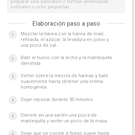
preparar seis pancakes o tortitas americanas
normales u ocho pequeñas.
Elaboración paso a paso
Mezclar la harina con la harina de maíz
1
refinada, el azúcar, la levadura en polvo y
una pizca de sal.
Batir el huevo con la leche y la mantequilla
2
derretida.
Verter sobre la mezcla de harinas y batir
3
suavemente hasta obtener una crema
homogénea.
Dejar reposar durante 30 minutos.
4
Derretir en una sartén una pizca de
5
mantequilla y verter un poco de la masa.
Dejar que se cocine a fuego suave hasta
6