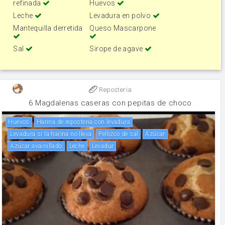
refinada
Huevos
Leche
Levadura en polvo
Mantequilla derretida
Queso Mascarpone
Sal
Sirope de agave
Reposteria
6 Magdalenas caseras con pepitas de choco
huevos
Harina de reposteria con levadura
Levadura si la harina no lleva
Pellizco de sal
Azúcar
Azúcar avainillado
leche
Levadur