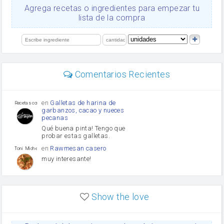
Ajos
Agrega recetas o ingredientes para empezar tu
salsa de soja
lista de la compra
orégano
Levadura
limón
perejil
carne picada
mayonesa
Comentarios Recientes
Diente de ajo
Tomates
Puerro
en
Galletas de harina de
Recetas con sazon
garbanzos, cacao y nueces
pecanas
Qué buena pinta! Tengo que
probar estas galletas.
en
Rawmesan casero
Toni Michel Caubet
muy interesante!
en
Lasaña casera fácil y
HOJALDROSA TV
rápida
Show the love
VIDEO EXPLIATIVO
https://youtu.be/J5e1ddxNWjk