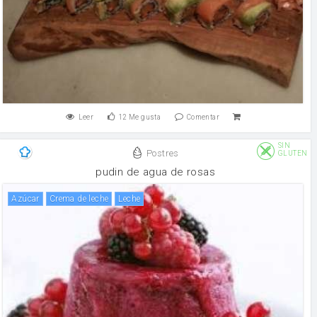
Leer
12
Me gusta
Comentar
SIN
Postres
GLUTEN
pudin de agua de rosas
Azúcar
crema de leche
leche