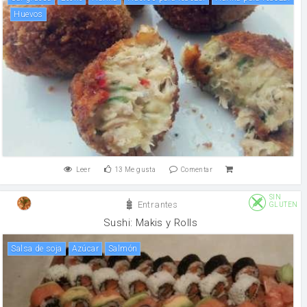
huevos
Leer
13
Me gusta
Comentar
SIN
Entrantes
GLUTEN
Sushi: Makis y Rolls
salsa de soja
Azúcar
salmón