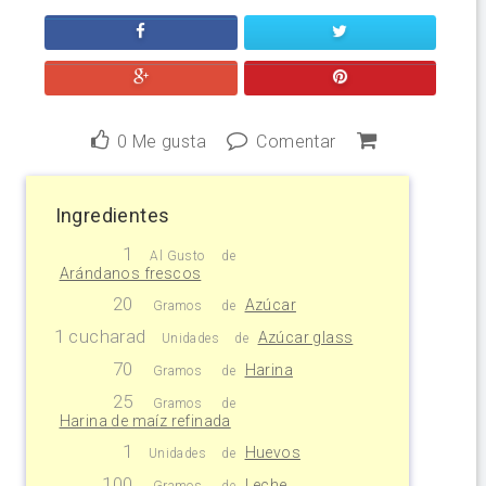
0
Me gusta
Comentar
Ingredientes
1
Al Gusto
de
Arándanos frescos
20
Azúcar
Gramos
de
1 cucharad
Azúcar glass
Unidades
de
70
Harina
Gramos
de
25
Gramos
de
Harina de maíz refinada
1
Huevos
Unidades
de
100
Leche
Gramos
de