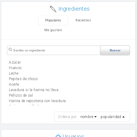
Ingredientes
Populares
Recientes
Me gustan
Buscar
Azúcar
huevos
leche
Pepitas de choco
aceite
Levadura si la harina no lleva
Pellizco de sal
Harina de reposteria con levadura
Azúcar avainillado
harina
Ordena por:
nombre
popularidad
cebolla
mantequilla
ajo
aceite de oliva
Usuarios