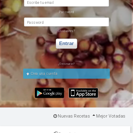
Escribe tu email
Password
Password
Olvidastes?
Entrar
¿Eres nuevo?
Crea una cuenta
Nuevas Recetas
Mejor Votadas