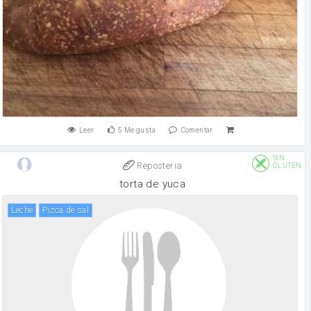
Leer
5
Me gusta
Comentar
SIN
Reposteria
GLUTEN
torta de yuca
leche
pizca de sal