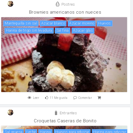
Postres
Brownies americanos con nueces
mantequilla sin sal
Azúcar blanco
Azúcar moreno
huevos
Harina de trigo sin levadura
Sal fina
azúcar glas
Leer
11
Me gusta
Comentar
Entrantes
Croquetas Caseras de Bonito
Sal gruesa
leche
harina
Huevos para rebozar
Harina para rebozar