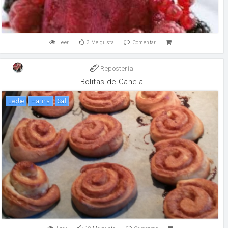
Leer
3
Me gusta
Comentar
Reposteria
Bolitas de Canela
leche
harina
sal