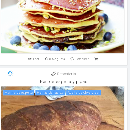
Leer
8
Me gusta
Comentar
Reposteria
Pan de espelta y pipas
Harina de espelta
harina de fuerza
Aceita de oliva y sal