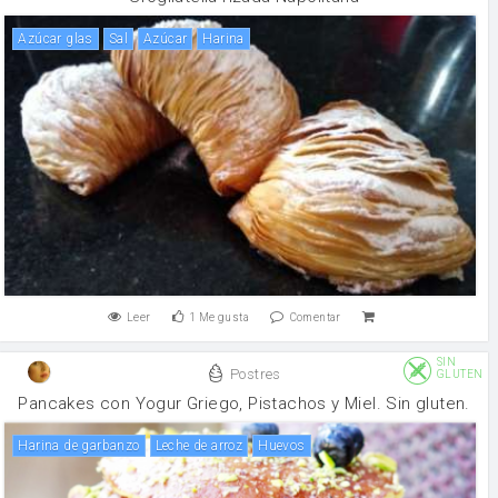
azúcar glas
sal
Azúcar
harina
Leer
1
Me gusta
Comentar
SIN
Postres
GLUTEN
Pancakes con Yogur Griego, Pistachos y Miel. Sin gluten.
harina de garbanzo
leche de arroz
huevos