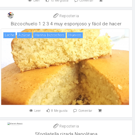
Leer
10
Me gusta
Comentar
Reposteria
Bizcochuelo 1 2 3 4 muy esponjoso y fácil de hacer
leche
Azúcar
harina bizcochos
huevos
Leer
8
Me gusta
Comentar
Reposteria
Sfogliatella rizada Napolitana