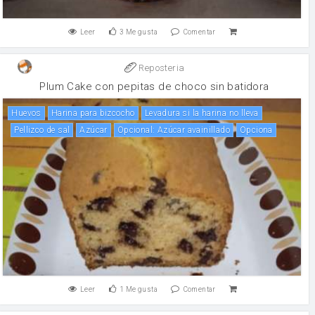
Leer
3
Me gusta
Comentar
Reposteria
Plum Cake con pepitas de choco sin batidora
huevos
Harina para bizcocho
Levadura si la harina no lleva
Pellizco de sal
Azúcar
Opcional: Azúcar avainillado
Opciona
Leer
1
Me gusta
Comentar