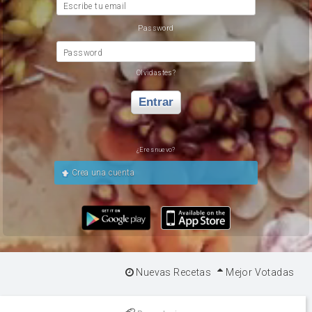
Escribe tu email
Password
Password
Olvidastes?
Entrar
¿Eres nuevo?
Crea una cuenta
Nuevas Recetas
Mejor Votadas