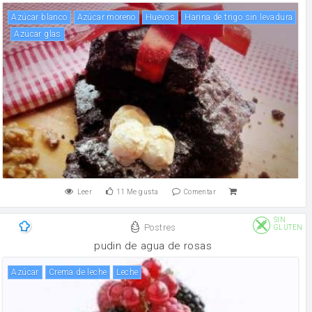
Azúcar blanco
Azúcar moreno
huevos
Harina de trigo sin levadura
azúcar glas
Leer
11
Me gusta
Comentar
SIN
Postres
GLUTEN
pudin de agua de rosas
Azúcar
crema de leche
leche