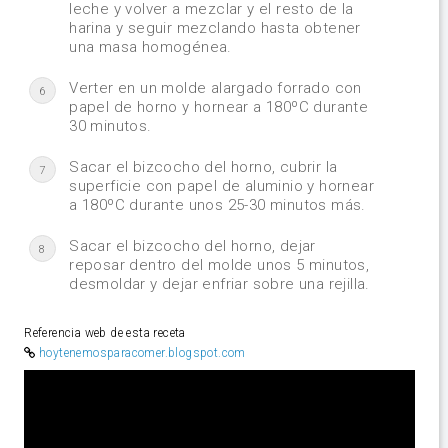
leche y volver a mezclar y el resto de la
harina y seguir mezclando hasta obtener
una masa homogénea.
Verter en un molde alargado forrado con
6
papel de horno y hornear a 180ºC durante
30 minutos.
Sacar el bizcocho del horno, cubrir la
7
superficie con papel de aluminio y hornear
a 180ºC durante unos 25-30 minutos más.
Sacar el bizcocho del horno, dejar
8
reposar dentro del molde unos 5 minutos,
desmoldar y dejar enfriar sobre una rejilla.
Referencia web de esta receta
hoytenemosparacomer.blogspot.com
Video