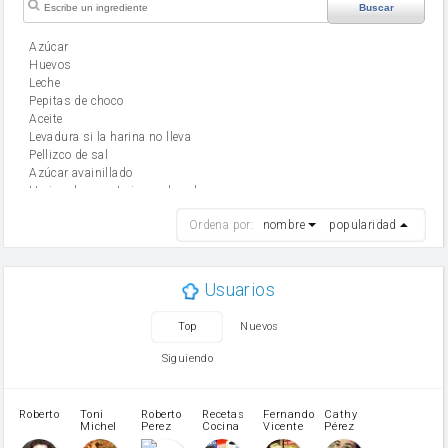
Buscar
Azúcar
huevos
leche
Pepitas de choco
aceite
Levadura si la harina no lleva
Pellizco de sal
Azúcar avainillado
Harina de reposteria con levadura
harina
Ordena por:
nombre
popularidad
cebolla
mantequilla
ajo
aceite de oliva
Usuarios
huevo
zanahoria
Top
Nuevos
tomate
levadura en polvo
Siguiendo
Harina para bizcocho
Opcional: Azúcar avainillado
Opcional: Ron o Whisky
Roberto
Toni
Roberto
Recetas
Fernando
Cathy
azucar
Michel
Perez
Cocina
Vicente
Pérez
Caubet
Muñoz
patatas