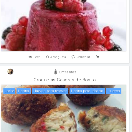
Leer
3
Me gusta
Comentar
Entrantes
Croquetas Caseras de Bonito
leche
harina
Huevos para rebozar
Harina para rebozar
huevos