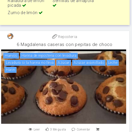
Ralladura de limón
Semillas de amapola
picada
Zumo de limón
Reposteria
6 Magdalenas caseras con pepitas de choco
huevos
Harina de reposteria con levadura
Levadura si la harina no lleva
Azúcar
Azúcar avainillado
leche
Harin
Leer
3
Me gusta
Comentar