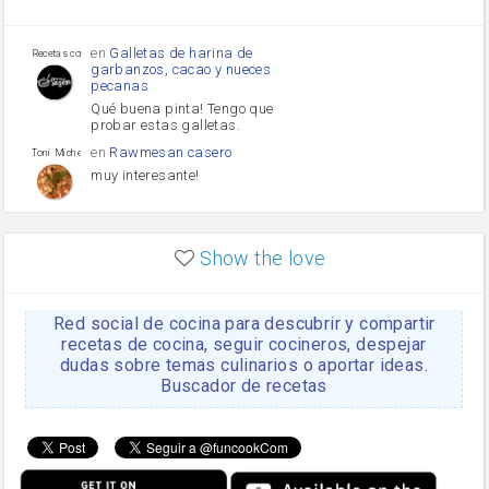
Tomates
Puerro
en
Galletas de harina de
Recetas con sazon
garbanzos, cacao y nueces
pecanas
Qué buena pinta! Tengo que
probar estas galletas.
en
Rawmesan casero
Toni Michel Caubet
muy interesante!
en
Lasaña casera fácil y
HOJALDROSA TV
rápida
Show the love
VIDEO EXPLIATIVO
https://youtu.be/J5e1ddxNWjk
Red social de cocina para descubrir y compartir
en
Gachas de la abuela
HOJALDROSA TV
Rosa
recetas de cocina, seguir cocineros, despejar
dudas sobre temas culinarios o aportar ideas.
https://youtu.be/Mz69gcVO3sI
Buscador de recetas
en
Receta Del Bizcocho
Rosa
Casero
Disculpa. En la foto aparece
el bizcocho de xoco y en el
apartado de los ingredientes