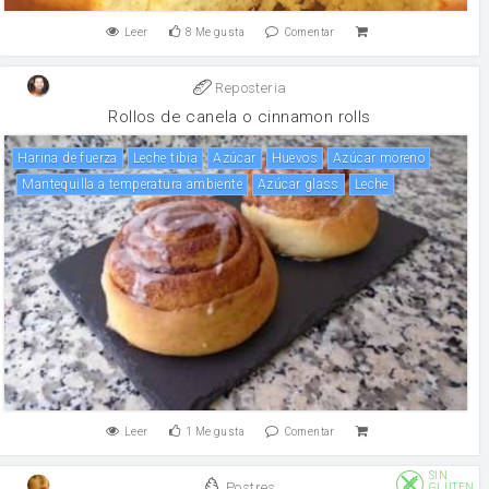
Leer
8
Me gusta
Comentar
Reposteria
Rollos de canela o cinnamon rolls
harina de fuerza
Leche tibia
Azúcar
huevos
Azúcar moreno
Mantequilla a temperatura ambiente
Azúcar glass
leche
Leer
1
Me gusta
Comentar
SIN
Postres
GLUTEN