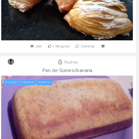
Leer
1
Me gusta
Comentar
Postres
Pan de Güineo/banana.
Azúcar
harina
huevos