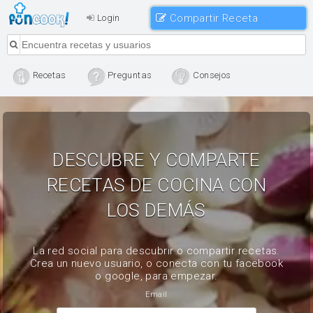
Compartir Receta
Login
Recetas
Preguntas
Consejos
DESCUBRE Y COMPARTE
RECETAS DE COCINA CON
LOS DEMÁS
La red social para descubrir o compartir recetas.
Crea un nuevo usuario, o conecta con tu facebook
o google, para empezar.
Email