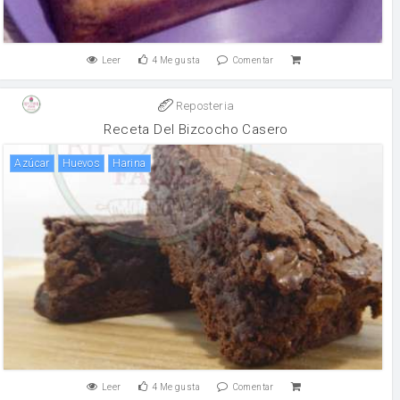
Leer
4
Me gusta
Comentar
Reposteria
Receta Del Bizcocho Casero
Azúcar
huevos
harina
Leer
4
Me gusta
Comentar