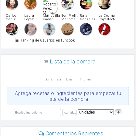
pimiento rojo
Pimentón
pimiento verde
Carlos
Laura
Mariquilla
Bon Profit
Rafa
La Cocina
Cádiz
López
Power
Mallorca
Gonzalez
Imperfecta
miel
Martínez
vino blanco
Azúcar glass
Azúcar moreno
Ranking de usuarios en funcook
Zumo de limón
arroz
canela en polvo
aceite de girasol
Lista de la compra
Dientes de ajo
vinagre
nata
Borrar lista
Email
Imprimir
Cacao en polvo
queso rallado
Ajos
Agrega recetas o ingredientes para empezar tu
Levadura
lista de la compra
salsa de soja
orégano
limón
perejil
carne picada
Diente de ajo
Comentarios Recientes
mayonesa