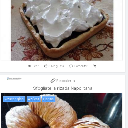
Leer
3
Me gusta
Comentar
Reposteria
Sfogliatella rizada Napolitana
azúcar glas
Azúcar
harina