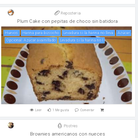
Reposteria
Plum Cake con pepitas de choco sin batidora
huevos
Harina para bizcocho
Levadura si la harina no lleva
Azúcar
Opcional: Azúcar avainillado
Levadura si la harina no l
Leer
1
Me gusta
Comentar
Postres
Brownies americanos con nueces