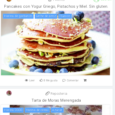
Pancakes con Yogur Griego, Pistachos y Miel. Sin gluten.
harina de garbanzo
leche de arroz
huevos
Leer
8
Me gusta
Comentar
Reposteria
Tarta de Moras Merengada
Harina 0000
Harina de cereal
Azúcar