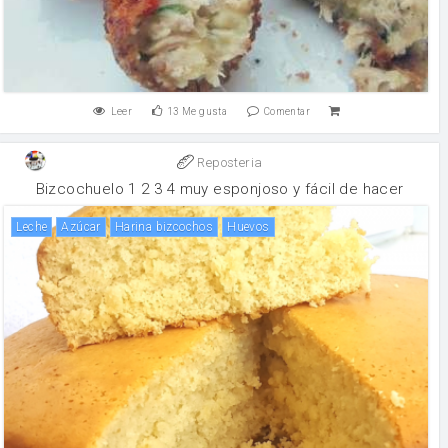
Leer
13
Me gusta
Comentar
Reposteria
Bizcochuelo 1 2 3 4 muy esponjoso y fácil de hacer
leche
Azúcar
harina bizcochos
huevos