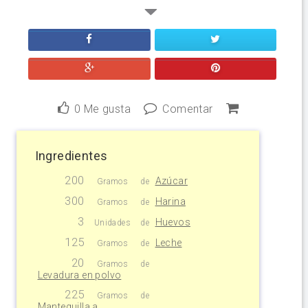
0
Me gusta
Comentar
Ingredientes
200
Azúcar
Gramos
de
300
Harina
Gramos
de
3
Huevos
Unidades
de
125
Leche
Gramos
de
20
Gramos
de
Levadura en polvo
225
Gramos
de
Mantequilla a