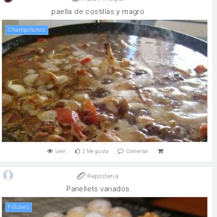
paella de costillas y magro
champiñones
Leer
2
Me gusta
Comentar
Reposteria
Panellets variados
Piñones