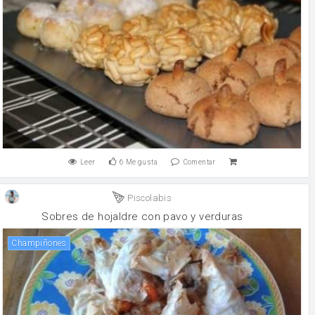
Leer
6
Me gusta
Comentar
Piscolabis
Sobres de hojaldre con pavo y verduras
champiñones