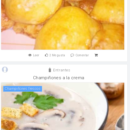
Leer
2
Me gusta
Comentar
Entrantes
Champiñones a la crema
champiñones frescos