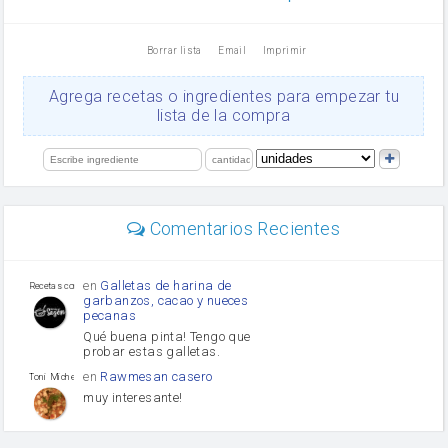
vinagre
nata
Borrar lista
Email
Imprimir
Cacao en polvo
queso rallado
Ajos
Agrega recetas o ingredientes para empezar tu
orégano
lista de la compra
Levadura
salsa de soja
limón
perejil
carne picada
Diente de ajo
Comentarios Recientes
mayonesa
Tomates
Puerro
en
Galletas de harina de
Recetas con sazon
garbanzos, cacao y nueces
pecanas
Qué buena pinta! Tengo que
probar estas galletas.
en
Rawmesan casero
Toni Michel Caubet
muy interesante!