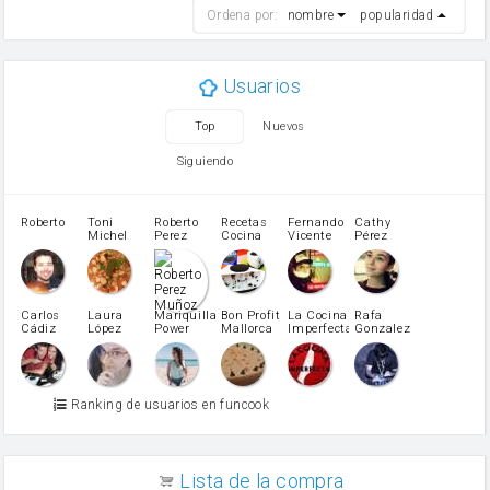
Ordena por:
nombre
popularidad
cebolla
mantequilla
ajo
aceite de oliva
Usuarios
huevo
zanahoria
Top
Nuevos
tomate
levadura en polvo
Siguiendo
Opcional: Ron o Whisky
Harina para bizcocho
Opcional: Azúcar avainillado
Roberto
Toni
Roberto
Recetas
Fernando
Cathy
azucar
Michel
Perez
Cocina
Vicente
Pérez
Caubet
Muñoz
patatas
pimiento rojo
Pimentón
pimiento verde
Carlos
Laura
Mariquilla
Bon Profit
La Cocina
Rafa
Cádiz
López
Power
Mallorca
Imperfecta
Gonzalez
miel
Martínez
vino blanco
Azúcar glass
Azúcar moreno
Ranking de usuarios en funcook
Zumo de limón
arroz
canela en polvo
aceite de girasol
Lista de la compra
Dientes de ajo