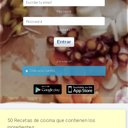
Escribe tu email
Password
Password
Olvidastes?
Entrar
¿Eres nuevo?
Crea una cuenta
50 Recetas de cocina que contienen los
ingredientes: