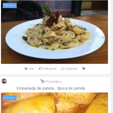
Piñones
Leer
9
Me gusta
Comentar
Piscolabis
Empanada de patata , típica de jumilla
Piñones