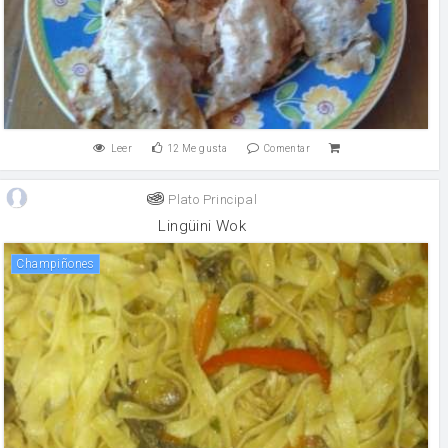
Leer
12
Me gusta
Comentar
Plato Principal
Lingüini Wok
champiñones