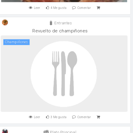
Leer
4
Me gusta
Comentar
Entrantes
Revuelto de champiñones
champiñones
Leer
3
Me gusta
Comentar
Plato Principal