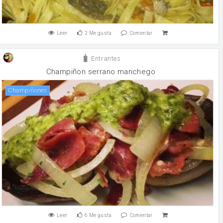
Leer
2
Me gusta
Comentar
Entrantes
Champiñon serrano manchego
champiñones
Leer
6
Me gusta
Comentar