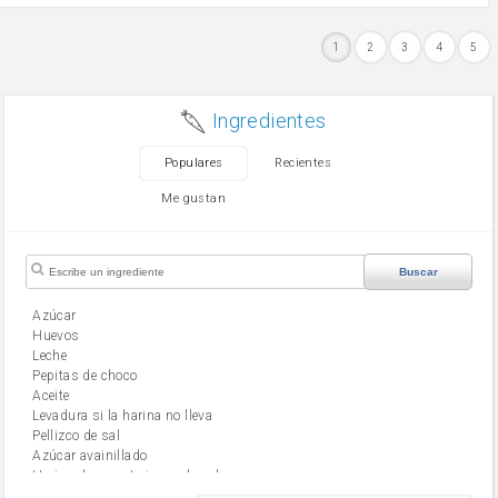
1
2
3
4
5
Ingredientes
Populares
Recientes
Me gustan
Buscar
Azúcar
huevos
leche
Pepitas de choco
aceite
Levadura si la harina no lleva
Pellizco de sal
Azúcar avainillado
Harina de reposteria con levadura
harina