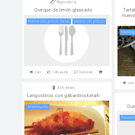
Reposteria
Queque de limón glaseado
Tarta
huevo
harina con polvos (taza)
harina con polvos
mantequ
Leer
7
Me gusta
Comentar
Leer
Entrantes
Langostinos con gabardina kataifi
Gui
mantequilla
Piment