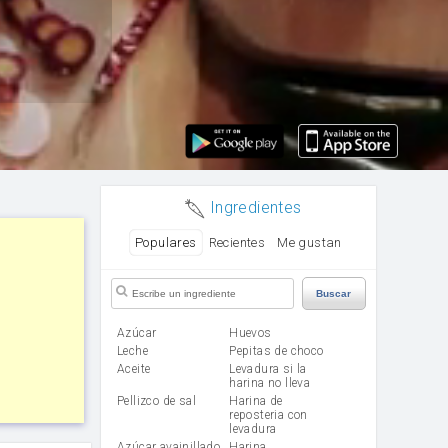
Ingredientes
Populares
Recientes
Me gustan
Buscar
Azúcar
huevos
leche
Pepitas de choco
aceite
Levadura si la
harina no lleva
Pellizco de sal
Harina de
reposteria con
levadura
Azúcar avainillado
harina