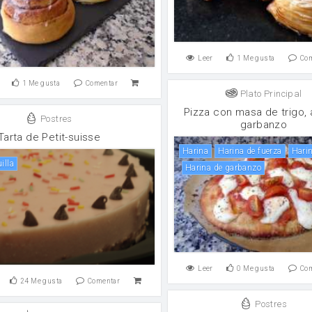
Leer
1
Me gusta
Co
1
Me gusta
Comentar
Plato Principal
Pizza con masa de trigo, 
Postres
garbanzo
Tarta de Petit-suisse
harina
harina de fuerza
har
illa
harina de garbanzo
Leer
0
Me gusta
Co
24
Me gusta
Comentar
Postres