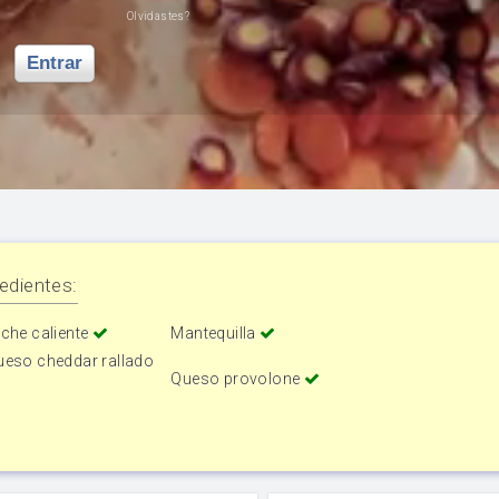
Olvidastes?
Entrar
edientes:
che caliente
Mantequilla
ueso cheddar rallado
Queso provolone