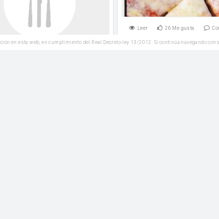
Leer
26
Me gusta
Co
ción en esta web, en cumplimiento del Real Decreto-ley 13/2012. Si continúa navegando con
Reposteria
1
Me gusta
Comentar
Tarta fría de cereza
Entrantes
mantequilla sin sal
Quiche lorraine
mantequilla
Leer
9
Me gusta
Co
Entrantes
6
Me gusta
Comentar
Pollo curjiente con dor
SIN
Reposteria
GLUTEN