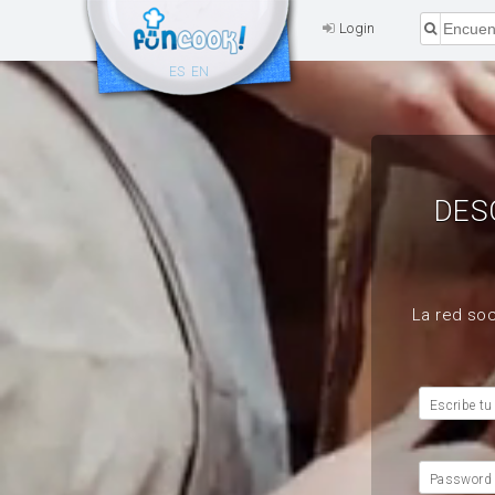
Login
ES
EN
DES
La red soc
Escribe tu
Password