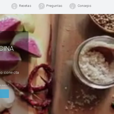
Recetas
Preguntas
Consejos
CINA
, o conecta
s nuevo?