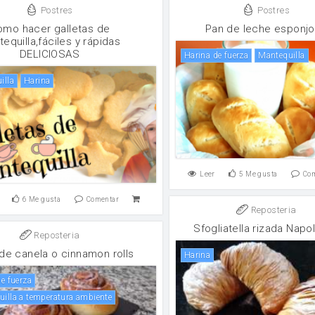
Postres
Postres
omo hacer galletas de
Pan de leche esponj
equilla,fáciles y rápidas
DELICIOSAS
harina de fuerza
mantequilla
illa
harina
Leer
5
Me gusta
Co
6
Me gusta
Comentar
Reposteria
Sfogliatella rizada Napol
Reposteria
 de canela o cinnamon rolls
harina
de fuerza
quilla a temperatura ambiente