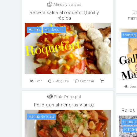
Aliños y salsas
Receta salsa al roquefort,fácil y
C
rápida
mant
harina
mantequilla
mantequ
Leer
2
Me gusta
Comentar
Leer
Plato Principal
Pollo con almendras y arroz
Rollos
harina de maíz
harina 
Mante