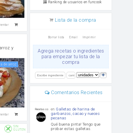
Ranking de usuarios en funcook
Lista de la compra
mentar
Borrar lista
Email
Imprimir
arroz y
Agrega recetas o ingredientes
para empezar tu lista de la
compra
ina de arroz
Comentarios Recientes
en
Galletas de harina de
Recetas con sazon
garbanzos, cacao y nueces
mentar
pecanas
Qué buena pinta! Tengo que
SIN
probar estas galletas.
GLUTEN