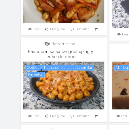
Leer
1
Me gusta
Comentar
Leer
Plato Principal
Pasta con salsa de gochujang y
leche de coco
Coditos
tiburones o una pasta similar
mantequ
Pimentón
Leer
1
Me gusta
Comentar
Leer