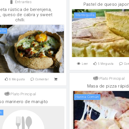
Entrantes
Pastel de queso japo
leta rústica de berenjena,
, queso de cabra y sweet
mantequilla
chilli.
illa
Leer
5
Me gusta
Co
Plato Principal
6
Me gusta
Comentar
Masa de pizza rápid
Plato Principal
Harina Común
so marinero de marujito
ón