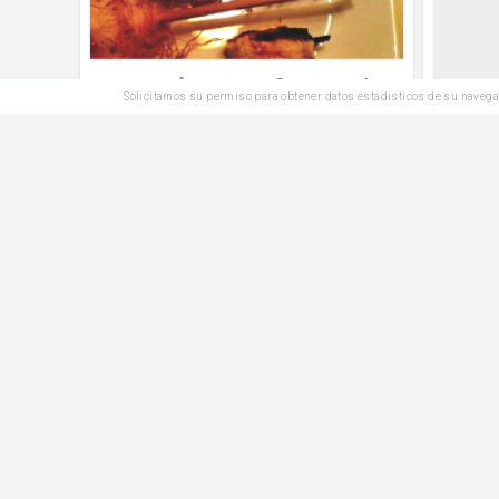
Leer
9
Me gusta
Comentar
Solicitamos su permiso para obtener datos estadísticos de su navega
Leer
Plato Principal
Tagliolini de sepia con tomate,
anacardos, albahaca y parmesano
mantequilla
harina
Leer
5
Me gusta
Comentar
Leer
SIN
Plato Principal
GLUTEN