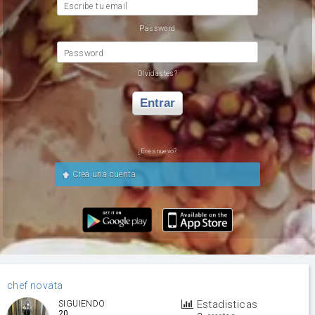
Escribe tu email
Password
Password
Olvidastes?
Entrar
¿Eres nuevo?
Crea una cuenta
chef novata
Estadisticas
SIGUIENDO
20