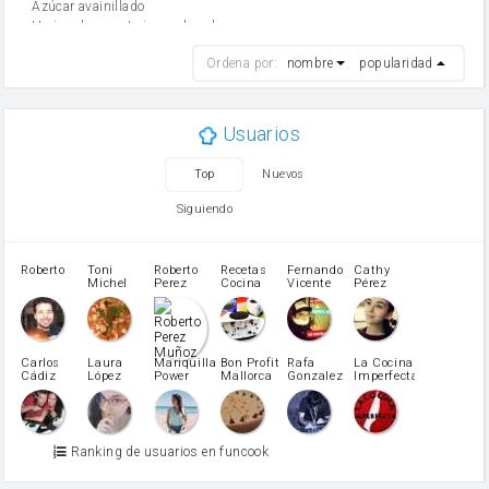
Azúcar avainillado
Harina de reposteria con levadura
harina
Ordena por:
nombre
popularidad
cebolla
mantequilla
ajo
aceite de oliva
Usuarios
huevo
zanahoria
Top
Nuevos
tomate
levadura en polvo
Siguiendo
Opcional: Azúcar avainillado
Opcional: Ron o Whisky
Harina para bizcocho
Roberto
Toni
Roberto
Recetas
Fernando
Cathy
azucar
Michel
Perez
Cocina
Vicente
Pérez
Caubet
Muñoz
patatas
pimiento rojo
Pimentón
pimiento verde
Carlos
Laura
Mariquilla
Bon Profit
Rafa
La Cocina
Cádiz
López
Power
Mallorca
Gonzalez
Imperfecta
miel
Martínez
vino blanco
Azúcar glass
Azúcar moreno
Ranking de usuarios en funcook
Zumo de limón
arroz