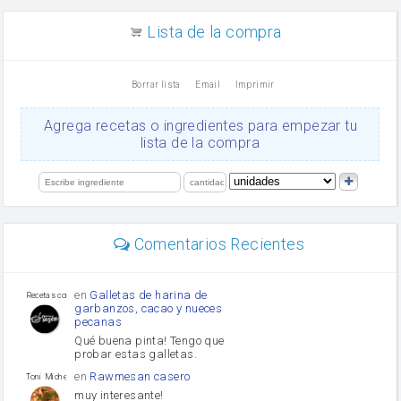
canela en polvo
aceite de girasol
Lista de la compra
Dientes de ajo
vinagre
nata
Borrar lista
Email
Imprimir
Cacao en polvo
queso rallado
Ajos
Agrega recetas o ingredientes para empezar tu
salsa de soja
lista de la compra
orégano
Levadura
limón
perejil
carne picada
Diente de ajo
Comentarios Recientes
mayonesa
Tomates
Puerro
en
Galletas de harina de
Recetas con sazon
garbanzos, cacao y nueces
pecanas
Qué buena pinta! Tengo que
probar estas galletas.
en
Rawmesan casero
Toni Michel Caubet
muy interesante!