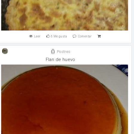
Leer
6
Me gusta
Comentar
Postres
Flan de huevo