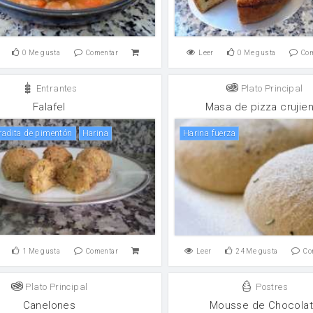
0
Me gusta
Comentar
Leer
0
Me gusta
Co
Entrantes
Plato Principal
Falafel
Masa de pizza crujie
aradita de pimentón
harina
harina fuerza
1
Me gusta
Comentar
Leer
24
Me gusta
Co
Plato Principal
Postres
Canelones
Mousse de Chocola