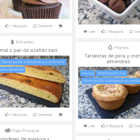
1
Me gusta
Comentar
Leer
1
Me gusta
Co
Entrantes
Postres
mal o pan de azafrán iraní
Tartaletas de pera y cr
almendras
Mantequilla a temperatura ambiente
uilla derretida
harina
Mantequilla fría
Mantequilla a temperatura ambi
0
Me gusta
Comentar
Leer
0
Me gusta
Co
Plato Principal
bóndigas de merluza y