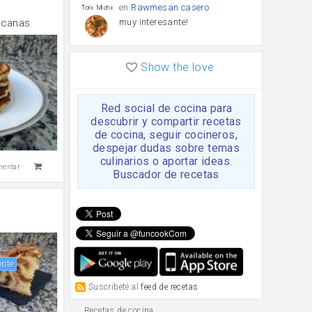
en
Rawmesan casero
Toni Michel Caubet
muy interesante!
icanas
en
Lasaña casera fácil y
HOJALDROSA TV
Show the love
rápida
VIDEO EXPLIATIVO
https://youtu.be/J5e1ddxNWjk
Red social de cocina para
en
Gachas de la abuela
HOJALDROSA TV
descubrir y compartir recetas
Rosa
de cocina, seguir cocineros,
https://youtu.be/Mz69gcVO3sI
despejar dudas sobre temas
culinarios o aportar ideas.
mentar
en
Receta Del Bizcocho
Buscador de recetas
Rosa
Casero
Disculpa. En la foto aparece
el bizcocho de xoco y en el
apartado de los ingredientes
te has olvidado de poner la
cantidad q se debería de
poner. Gracias. Rosa
ente
en
6 Magdalenas caseras
Rosa
con pepitas de choco
Suscribeté al
feed de recetas
Para una merienda por
ejemplo.
Recetas de cocina