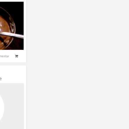
mentar
e