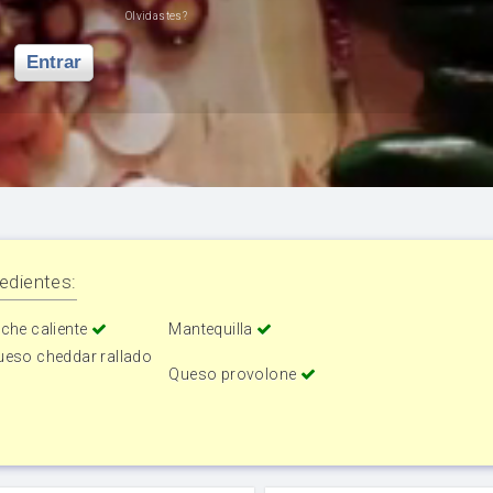
Olvidastes?
Entrar
edientes:
che caliente
Mantequilla
ueso cheddar rallado
Queso provolone