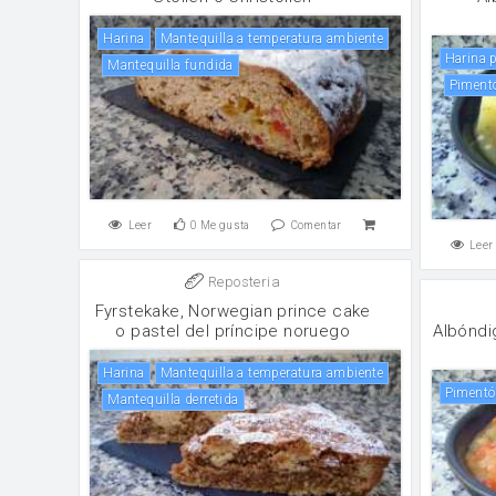
harina
Mantequilla a temperatura ambiente
Harina
Mantequilla fundida
Piment
Leer
0
Me gusta
Comentar
Leer
Reposteria
Fyrstekake, Norwegian prince cake
o pastel del príncipe noruego
Albóndi
harina
Mantequilla a temperatura ambiente
Piment
Mantequilla derretida