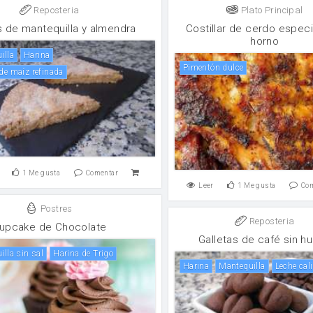
Reposteria
Plato Principal
s de mantequilla y almendra
Costillar de cerdo especi
horno
illa
harina
Pimentón dulce
 de maíz refinada
1
Me gusta
Comentar
Leer
1
Me gusta
Co
Postres
Reposteria
upcake de Chocolate
Galletas de café sin h
uilla sin sal
Harina de Trigo
harina
mantequilla
Leche cal