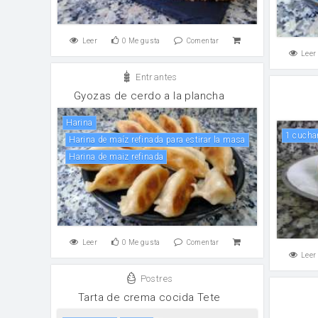
Leer
0
Me gusta
Comentar
Leer
Entrantes
Gyozas de cerdo a la plancha
harina
1 cuch
Harina de maíz refinada para estirar la masa
Harina de maiz refinada
Leer
0
Me gusta
Comentar
Leer
Postres
Tarta de crema cocida Tete