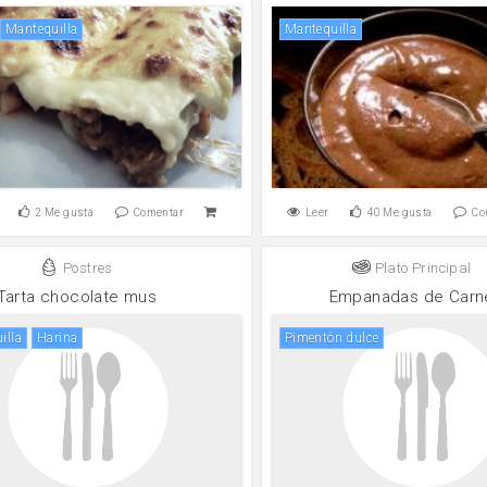
mantequilla
mantequilla
2
Me gusta
Comentar
Leer
40
Me gusta
Co
Postres
Plato Principal
Tarta chocolate mus
Empanadas de Carn
illa
harina
Pimentón dulce