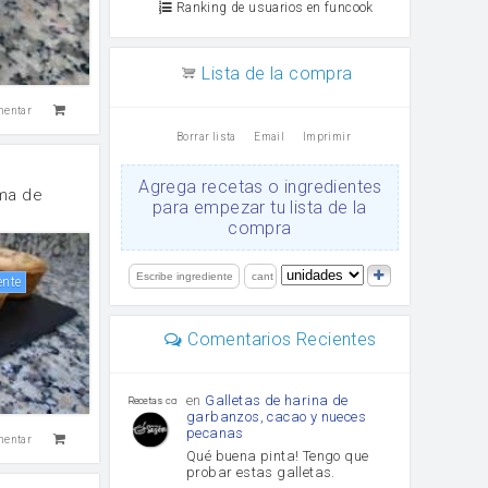
Ranking de usuarios en funcook
Lista de la compra
mentar
Borrar lista
Email
Imprimir
Agrega recetas o ingredientes
ema de
para empezar tu lista de la
compra
ente
Comentarios Recientes
en
Galletas de harina de
Recetas con sazon
garbanzos, cacao y nueces
pecanas
mentar
Qué buena pinta! Tengo que
probar estas galletas.