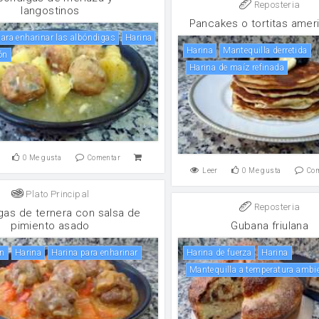
Reposteria
langostinos
Pancakes o tortitas amer
 para enharinar las albóndigas
harina
harina
Mantequilla derretida
ón
Harina de maíz refinada
0
Me gusta
Comentar
Leer
0
Me gusta
Co
Plato Principal
Reposteria
gas de ternera con salsa de
pimiento asado
Gubana friulana
ón
harina
Harina para enharinar
harina de fuerza
harina
Mantequilla a temperatura ambi