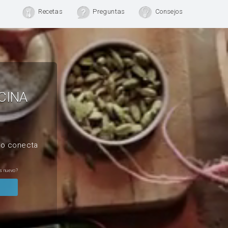
Recetas
Preguntas
Consejos
CINA
, o conecta
s nuevo?