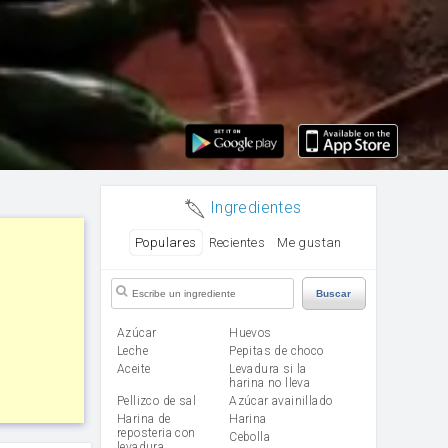
Ingredientes
Populares
Recientes
Me gustan
Buscar
Azúcar
huevos
leche
Pepitas de choco
aceite
Levadura si la
harina no lleva
Pellizco de sal
Azúcar avainillado
Harina de
harina
reposteria con
cebolla
levadura