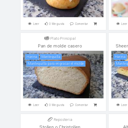
Leer
0
Me gusta
Comentar
Leer
Plato Principal
Pan de molde casero
Sheer
harina
mantequilla
harina
Mantequilla para engrasar el molde
Manteq
Leer
0
Me gusta
Comentar
Leer
Reposteria
Stollen o Christollen
Al