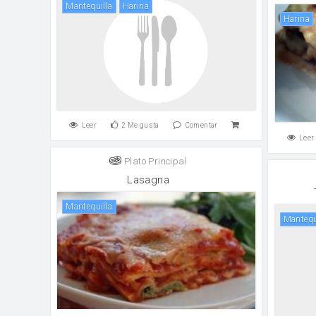
mantequilla
harina
harina
Leer
2
Me gusta
Comentar
Leer
Plato Principal
Lasagna
mantequilla
mantequ