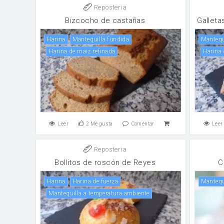
Reposteria
Bizcocho de castañas
Galleta
harina
Mantequilla fundida
mantequ
Harina de maiz refinada
Harina
Leer
2
Me gusta
Comentar
Leer
Reposteria
Bollitos de roscón de Reyes
C
harina
harina de fuerza
manteq
Mantequilla a temperatura ambiente