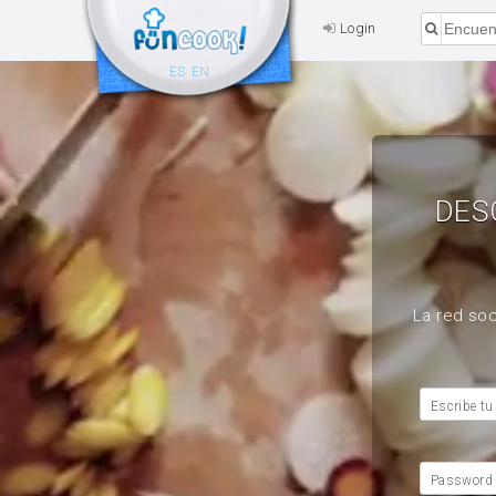
Login
ES
EN
DES
La red soc
Escribe tu
Password