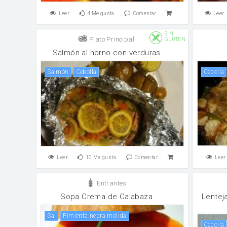
Leer
4
Me gusta
Comentar
Leer
SIN
Plato Principal
GLUTEN
Salmón al horno con verduras
salmón
cebolla
cebolla
Leer
10
Me gusta
Comentar
Leer
Entrantes
Sopa Crema de Calabaza
Lenteja
sal
pimienta negra molida
cebolla