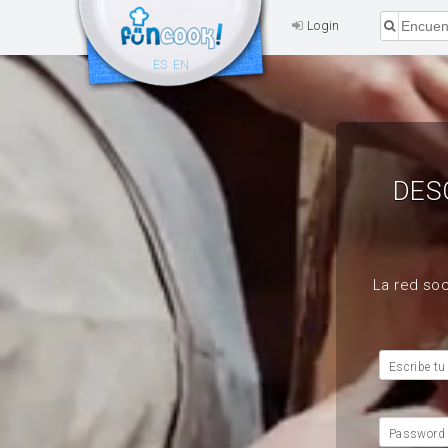
Login
ES
EN
DES
La red soc
Escribe tu
Password