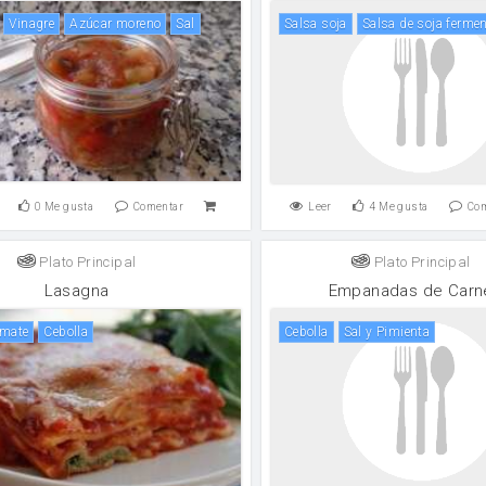
vinagre
Azúcar moreno
sal
salsa soja
salsa de soja ferme
0
Me gusta
Comentar
Leer
4
Me gusta
Co
Plato Principal
Plato Principal
Lasagna
Empanadas de Carn
omate
cebolla
cebolla
Sal y Pimienta