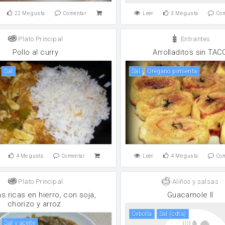
22
Me gusta
Comentar
Leer
3
Me gusta
Co
Plato Principal
Entrantes
Pollo al curry
Arrolladitos sin TAC
sal
sal
Orégano pimienta
4
Me gusta
Comentar
Leer
4
Me gusta
Co
Plato Principal
Aliños y salsas
s ricas en hierro, con soja,
Guacamole II
chorizo y arroz.
cebolla
sal (cdta)
Sal y aceite