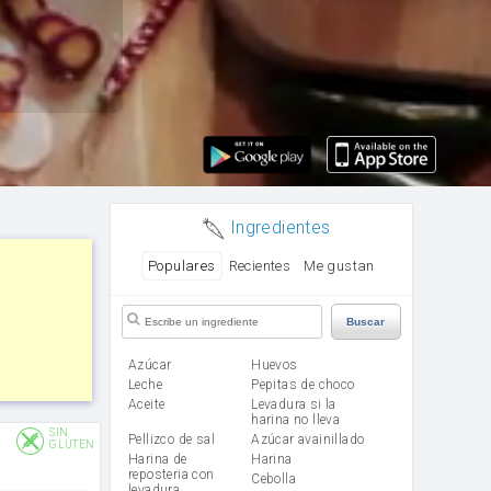
Ingredientes
Populares
Recientes
Me gustan
Buscar
Azúcar
huevos
leche
Pepitas de choco
aceite
Levadura si la
harina no lleva
SIN
Pellizco de sal
Azúcar avainillado
GLUTEN
Harina de
harina
reposteria con
cebolla
levadura