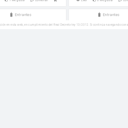
1
Me gusta
Comentar
Leer
6
Me gusta
Co
Entrantes
Entrantes
Pizza margarita
Bravamole
ción en esta web, en cumplimiento del Real Decreto-ley 13/2012. Si continúa navegando con
sal
pimienta
6
Me gusta
Comentar
Leer
2
Me gusta
Co
SIN
Ensaladas
Ensaladas
GLUTEN
ada de Tomate y Aguacate
Ensalada de fresas, agua
vinagreta de miel
 de ensalada
sal maldon
Vinagreta
vinagre
pimienta n
sal