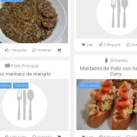
Leer
3
Me gusta
Co
1
Me gusta
Comentar
Entrantes
Plato Principal
Montadito de Pollo con S
so marinero de marujito
Curry
imienta
cebolla
Sal y aceite