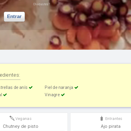
Olvidastes?
Entrar
edientes:
trellas de anís
Piel de naranja
al
Vinagre
Veganas
Entrantes
Chutney de pisto
Ajo pirata