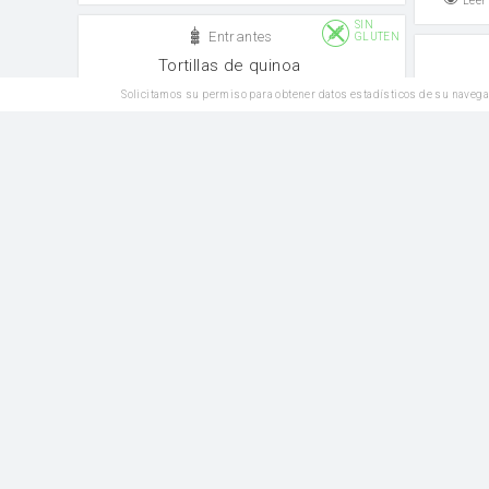
Leer
SIN
Entrantes
GLUTEN
Tortillas de quinoa
Solicitamos su permiso para obtener datos estadísticos de su navega
CEBOLLA PICADA
sal
cebolla
sal
Leer
2
Me gusta
Comentar
Leer
Entrantes
Receta de la abuela: Sopa de pollo
y fideos
Ensal
Cebolla grande
sal
Tomate