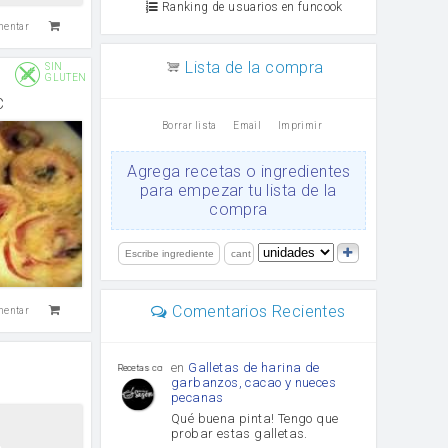
Ranking de usuarios en funcook
mentar
Lista de la compra
SIN
GLUTEN
C
Borrar lista
Email
Imprimir
Agrega recetas o ingredientes
para empezar tu lista de la
compra
Comentarios Recientes
mentar
en
Galletas de harina de
Recetas con sazon
garbanzos, cacao y nueces
pecanas
Qué buena pinta! Tengo que
probar estas galletas.