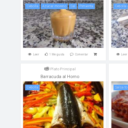
cebolla
Azúcar moreno
sal
pimienta
cebolla
Leer
1
Me gusta
Comentar
Leer
Plato Principal
Barracuda al Horno
cebolla
salsa t