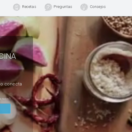
Recetas
Preguntas
Consejos
CINA
, o conecta
s nuevo?