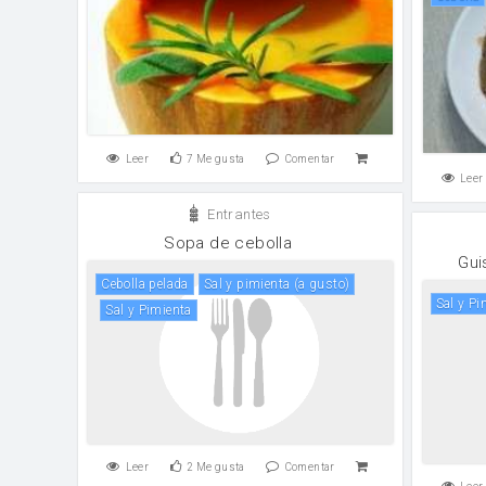
Leer
7
Me gusta
Comentar
Leer
Entrantes
Sopa de cebolla
Gui
cebolla pelada
sal y pimienta (a gusto)
Sal y P
Sal y Pimienta
Leer
2
Me gusta
Comentar