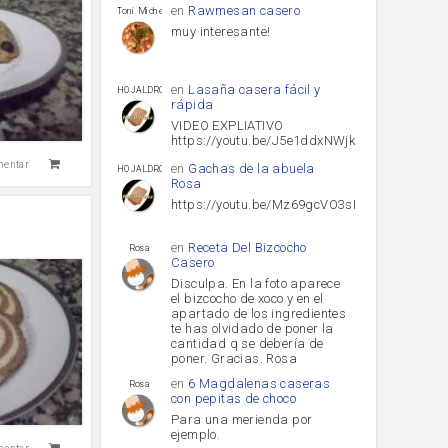
en
Rawmesan casero
Toni Michel Caubet
muy interesante!
en
Lasaña casera fácil y
HOJALDROSA TV
rápida
VIDEO EXPLIATIVO
https://youtu.be/J5e1ddxNWjk
mentar
en
Gachas de la abuela
HOJALDROSA TV
Rosa
https://youtu.be/Mz69gcVO3sI
en
Receta Del Bizcocho
Rosa
Casero
Disculpa. En la foto aparece
el bizcocho de xoco y en el
apartado de los ingredientes
te has olvidado de poner la
cantidad q se debería de
poner. Gracias. Rosa
en
6 Magdalenas caseras
Rosa
con pepitas de choco
Para una merienda por
ejemplo.