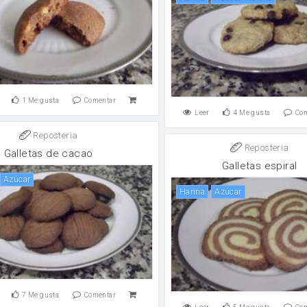
1
Me gusta
Comentar
Leer
4
Me gusta
Co
Reposteria
Reposteria
Galletas de cacao
Galletas espiral
Azúcar
harina
Azúcar
7
Me gusta
Comentar