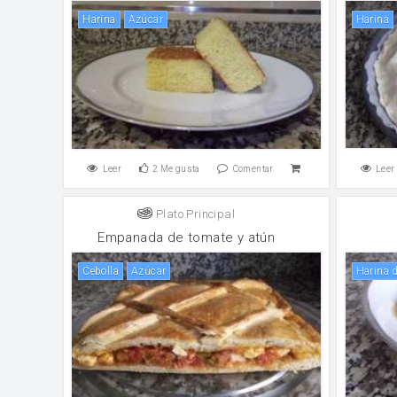
harina
Azúcar
harina
Leer
2
Me gusta
Comentar
Leer
Plato Principal
Empanada de tomate y atún
cebolla
Azúcar
Harina