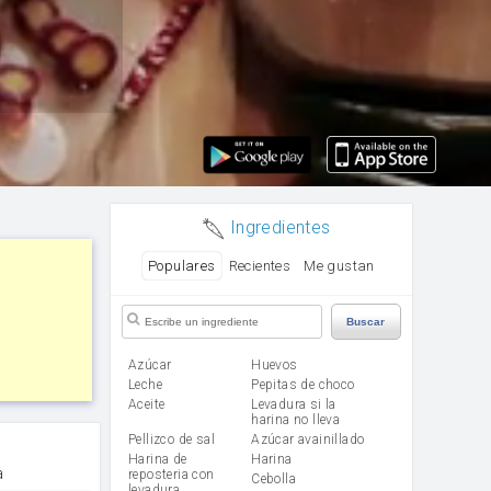
Ingredientes
Populares
Recientes
Me gustan
Buscar
Azúcar
huevos
leche
Pepitas de choco
aceite
Levadura si la
harina no lleva
Pellizco de sal
Azúcar avainillado
Harina de
harina
a
reposteria con
cebolla
levadura