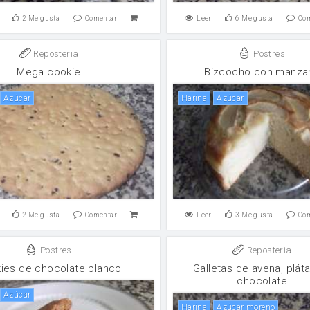
2
Me gusta
Comentar
Leer
6
Me gusta
Co
Reposteria
Postres
Mega cookie
Bizcocho con manza
Azúcar
harina
Azúcar
2
Me gusta
Comentar
Leer
3
Me gusta
Co
Postres
Reposteria
ies de chocolate blanco
Galletas de avena, plát
chocolate
Azúcar
harina
Azúcar moreno