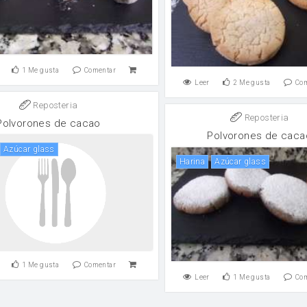
1
Me gusta
Comentar
Leer
2
Me gusta
Co
Reposteria
Reposteria
Polvorones de cacao
Polvorones de caca
Azúcar glass
harina
Azúcar glass
1
Me gusta
Comentar
Leer
1
Me gusta
Co