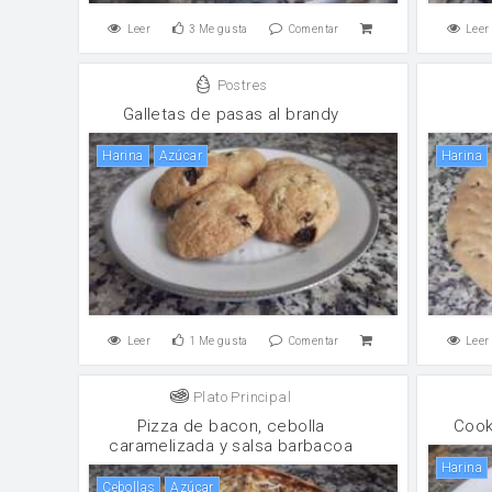
Leer
3
Me gusta
Comentar
Leer
Postres
Galletas de pasas al brandy
harina
Azúcar
harina
Leer
1
Me gusta
Comentar
Leer
Plato Principal
Pizza de bacon, cebolla
Cook
caramelizada y salsa barbacoa
harina
Cebollas
Azúcar