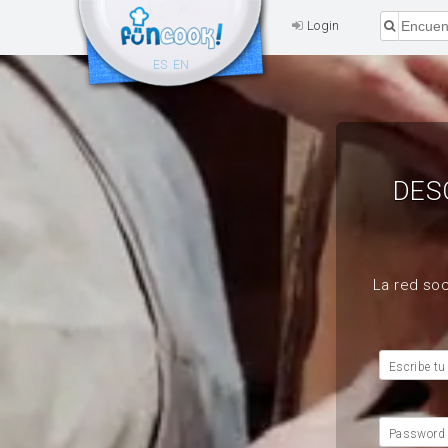
Login
ES
EN
DES
La red soc
Escribe tu
Password