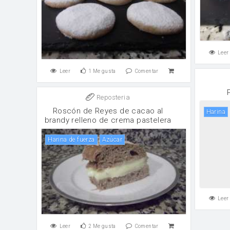
Leer
Leer
1
Me gusta
Comentar
Reposteria
Roscón de Reyes de cacao al
harina
brandy relleno de crema pastelera
harina de fuerza
Azúcar
Leer
Leer
2
Me gusta
Comentar