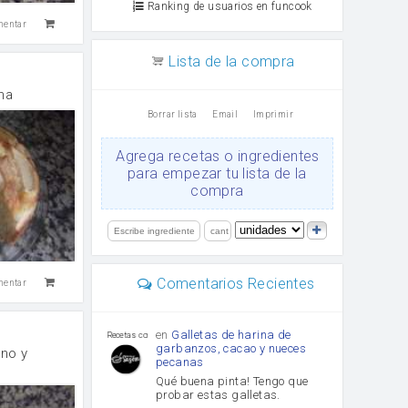
Ranking de usuarios en funcook
mentar
Lista de la compra
na
Borrar lista
Email
Imprimir
Agrega recetas o ingredientes
para empezar tu lista de la
compra
Comentarios Recientes
mentar
en
Galletas de harina de
Recetas con sazon
garbanzos, cacao y nueces
ano y
pecanas
Qué buena pinta! Tengo que
probar estas galletas.