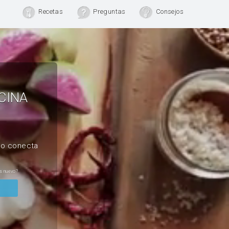
Recetas
Preguntas
Consejos
CINA
, o conecta
s nuevo?