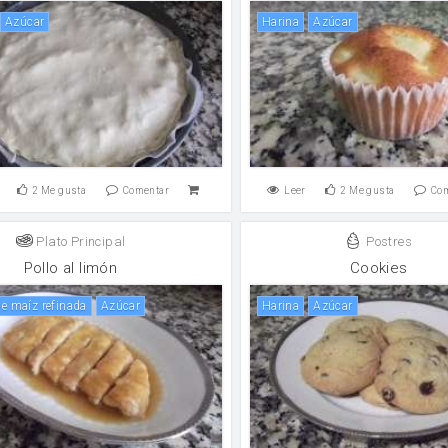
Azúcar
harina
Azúcar
2
Me gusta
Comentar
Leer
2
Me gusta
Co
Plato Principal
Postres
Pollo al limón
Cookies
 de maíz refinada
Azúcar
harina
Azúcar