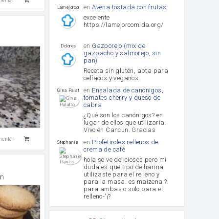
mentar
en
Avena tostada con frutas
lamejorcomida
excelente
https://lamejorcomida.org/
en
Gazporejo (mix de
Dolores
gazpacho y salmorejo, sin
pan)
Receta sin glutén, apta para
celíacos y veganos.
en
Ensalada de canónigos,
Gina Palatto
tomates cherry y queso de
cabra
¿Qué son los canónigos? en
lugar de ellos que utilizaría.
Vivo en Cancun. Gracias
mentar
en
Profetiroles rellenos de
Stephanie Llanos
crema de café
hola se ve deliciosos pero mi
duda es que tipo de harina
utilizaste para el relleno y
n
para la masa. es maizena ?
para ambas o solo para el
relleno-'¡?