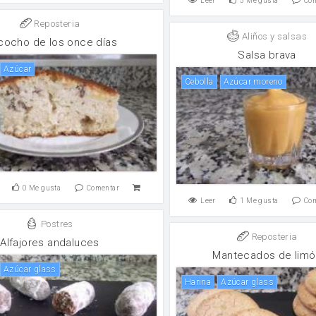
Leer
5
Me gusta
Co
Reposteria
Aliños y salsas
cocho de los once días
Salsa brava
Azúcar
cebolla
Azúcar moreno
0
Me gusta
Comentar
Leer
1
Me gusta
Co
Postres
Reposteria
Alfajores andaluces
Mantecados de limó
Azúcar glass
harina
Azúcar glass