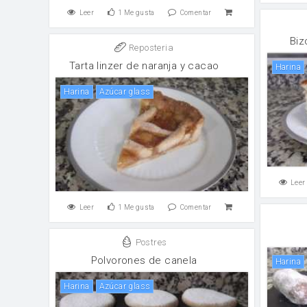
Leer
1
Me gusta
Comentar
Biz
Reposteria
Tarta linzer de naranja y cacao
harina
harina
Azúcar glass
Leer
Leer
1
Me gusta
Comentar
Postres
Polvorones de canela
harina
harina
Azúcar glass