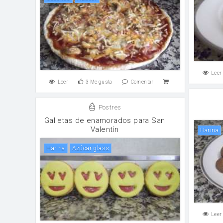
Leer
Leer
3
Me gusta
Comentar
Postres
Galletas de enamorados para San
Valentín
harina
harina
Azúcar glass
Leer