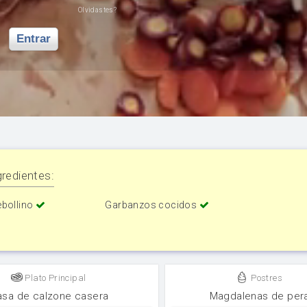
Olvidastes?
Entrar
redientes:
ebollino
Garbanzos cocidos
Plato Principal
Postres
sa de calzone casera
Magdalenas de per