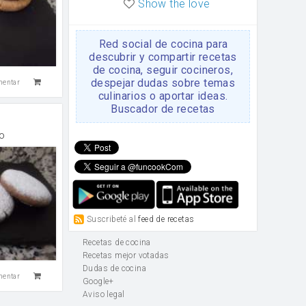
Show the love
Red social de cocina para
descubrir y compartir recetas
de cocina, seguir cocineros,
despejar dudas sobre temas
mentar
culinarios o aportar ideas.
Buscador de recetas
o
Suscribeté al
feed de recetas
Recetas de cocina
Recetas mejor votadas
Dudas de cocina
mentar
Google+
Aviso legal