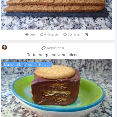
Leer
0
Me gusta
Comentar
Reposteria
Tarta marquesa venezolana
mantequilla
Azúcar
huevos