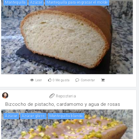
mantequilla
Azúcar
Mantequilla para engrasar el molde
Leer
0
Me gusta
Comentar
Reposteria
Bizcocho de pistacho, cardamomo y agua de rosas
Azúcar
Azúcar glass
Mantequilla blanda