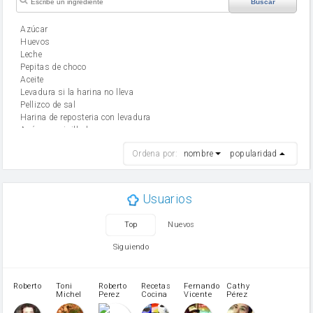
Buscar
Azúcar
huevos
leche
Pepitas de choco
aceite
Levadura si la harina no lleva
Pellizco de sal
Harina de reposteria con levadura
Azúcar avainillado
harina
Ordena por:
nombre
popularidad
cebolla
mantequilla
ajo
aceite de oliva
Usuarios
huevo
zanahoria
Top
Nuevos
tomate
levadura en polvo
Siguiendo
Opcional: Azúcar avainillado
Opcional: Ron o Whisky
Harina para bizcocho
Roberto
Toni
Roberto
Recetas
Fernando
Cathy
azucar
Michel
Perez
Cocina
Vicente
Pérez
Caubet
Muñoz
patatas