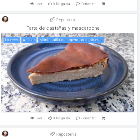
Leer
0
Me gusta
Comentar
Reposteria
Tarta de castañas y mascarpone
huevos
Azúcar
Mantequilla a temperatura ambiente
Leer
0
Me gusta
Comentar
Reposteria