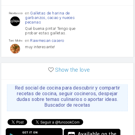
Tomates
Puerro
en
Galletas de harina de
Recetas con sazon
garbanzos, cacao y nueces
pecanas
Qué buena pinta! Tengo que
probar estas galletas.
en
Rawmesan casero
Toni Michel Caubet
muy interesante!
en
Lasaña casera fácil y
HOJALDROSA TV
rápida
Show the love
VIDEO EXPLIATIVO
https://youtu.be/J5e1ddxNWjk
Red social de cocina para descubrir y compartir
en
Gachas de la abuela
HOJALDROSA TV
Rosa
recetas de cocina, seguir cocineros, despejar
dudas sobre temas culinarios o aportar ideas.
https://youtu.be/Mz69gcVO3sI
Buscador de recetas
en
Receta Del Bizcocho
Rosa
Casero
Disculpa. En la foto aparece
el bizcocho de xoco y en el
apartado de los ingredientes