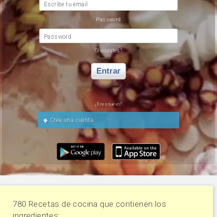
Escribe tu email
Password
Password
Olvidastes?
Entrar
¿Eres nuevo?
Crea una cuenta
780 Recetas de cocina que contienen los
ingredientes: