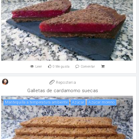
Leer
0
Me gusta
Comentar
Reposteria
Galletas de cardamomo suecas
Mantequilla a temperatura ambiente
Azúcar
Azúcar moreno