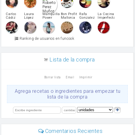
pimiento rojo
Pimentón
pimiento verde
Carlos
Laura
Mariquilla
Bon Profit
Rafa
La Cocina
Cádiz
López
Power
Mallorca
Gonzalez
Imperfecta
miel
Martínez
vino blanco
Azúcar glass
Azúcar moreno
Ranking de usuarios en funcook
Zumo de limón
arroz
canela en polvo
aceite de girasol
Lista de la compra
Dientes de ajo
vinagre
nata
Borrar lista
Email
Imprimir
Cacao en polvo
queso rallado
Ajos
Agrega recetas o ingredientes para empezar tu
salsa de soja
lista de la compra
orégano
Levadura
limón
perejil
carne picada
mayonesa
Comentarios Recientes
Diente de ajo