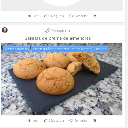
Leer
0
Me gusta
Comentar
Reposteria
Galletas de crema de almendras
Azúcar moreno
Mantequilla a temperatura ambiente
huevos
Leer
0
Me gusta
Comentar