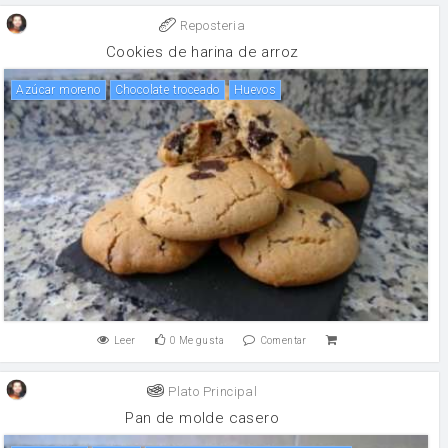
Reposteria
Cookies de harina de arroz
Azúcar moreno
Chocolate troceado
huevos
Leer
0
Me gusta
Comentar
Plato Principal
Pan de molde casero