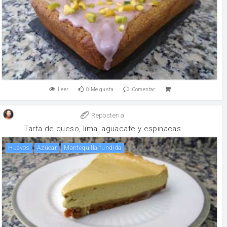
Leer
0
Me gusta
Comentar
Reposteria
Tarta de queso, lima, aguacate y espinacas
huevos
Azúcar
Mantequilla fundida