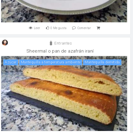
Leer
0
Me gusta
Comentar
Entrantes
Sheermal o pan de azafrán iraní
Azúcar
Mantequilla a temperatura ambiente
Mantequilla derretida