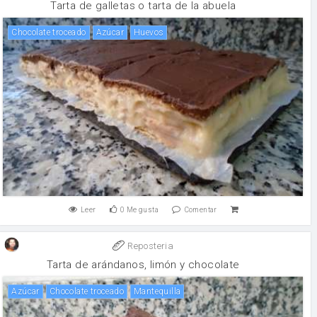
Tarta de galletas o tarta de la abuela
Chocolate troceado
Azúcar
huevos
Leer
0
Me gusta
Comentar
Reposteria
Tarta de arándanos, limón y chocolate
Azúcar
Chocolate troceado
mantequilla