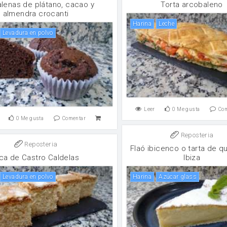
lenas de plátano, cacao y
Torta arcobaleno
almendra crocanti
harina
leche
levadura en polvo
Leer
0
Me gusta
Co
0
Me gusta
Comentar
Reposteria
Reposteria
Flaó ibicenco o tarta de 
ca de Castro Caldelas
Ibiza
levadura en polvo
harina
Azúcar glass