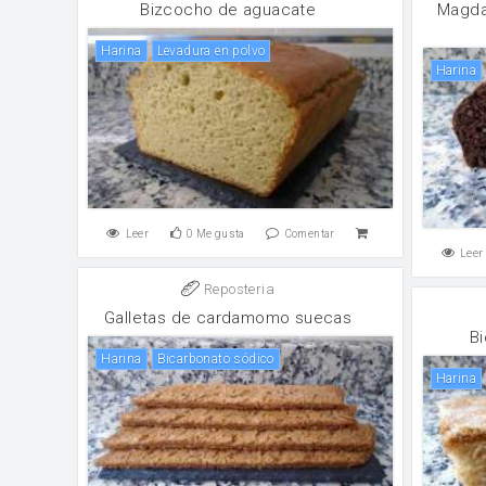
Bizcocho de aguacate
Magda
harina
levadura en polvo
harina
Leer
0
Me gusta
Comentar
Leer
Reposteria
Galletas de cardamomo suecas
Bi
harina
Bicarbonato sódico
harina