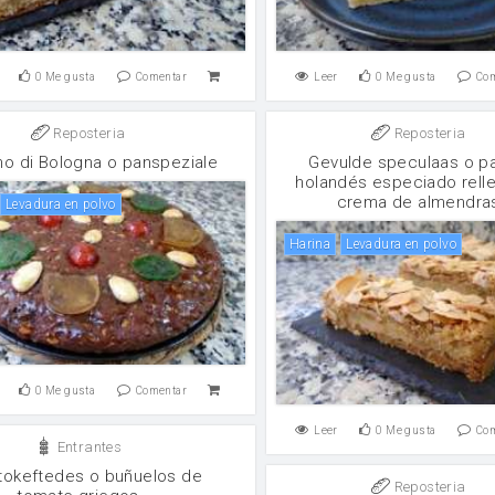
0
Me gusta
Comentar
Leer
0
Me gusta
Co
Reposteria
Reposteria
no di Bologna o panspeziale
Gevulde speculaas o pa
holandés especiado rell
crema de almendra
levadura en polvo
harina
levadura en polvo
0
Me gusta
Comentar
Leer
0
Me gusta
Co
Entrantes
okeftedes o buñuelos de
Reposteria