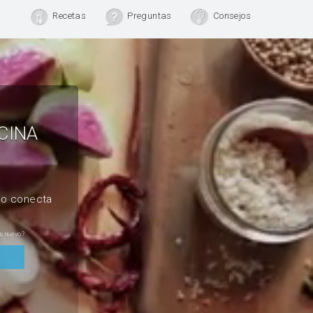
Recetas
Preguntas
Consejos
CINA
, o conecta
s nuevo?