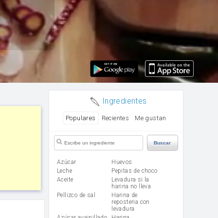
Ingredientes
Populares
Recientes
Me gustan
Buscar
Azúcar
huevos
leche
Pepitas de choco
aceite
Levadura si la
harina no lleva
Pellizco de sal
Harina de
reposteria con
levadura
Azúcar avainillado
harina