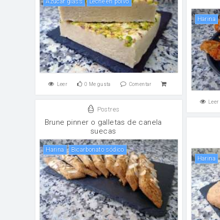
Azúcar glass
leche en polvo
harina
Leer
0
Me gusta
Comentar
Leer
Postres
Brune pinner o galletas de canela
suecas
harina
Bicarbonato sódico
harina