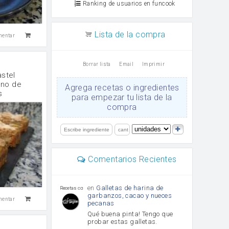
Ranking de usuarios en funcook
Lista de la compra
mentar
Borrar lista
Email
Imprimir
stel
eno de
Agrega recetas o ingredientes
s
para empezar tu lista de la
compra
Comentarios Recientes
en
Galletas de harina de
Recetas con sazon
garbanzos, cacao y nueces
mentar
pecanas
Qué buena pinta! Tengo que
probar estas galletas.