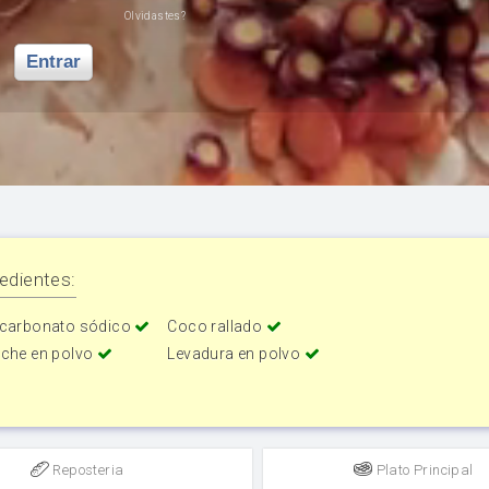
Olvidastes?
Entrar
edientes:
icarbonato sódico
Coco rallado
eche en polvo
Levadura en polvo
Reposteria
Plato Principal