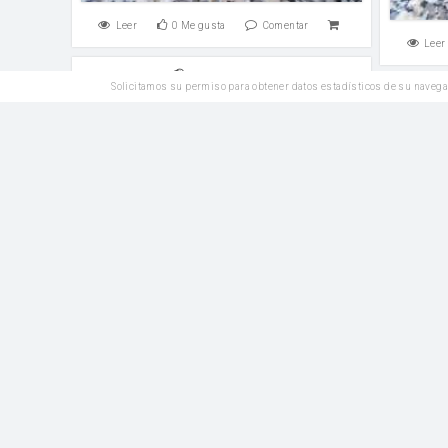
Leer
0
Me gusta
Comentar
Leer
Reposteria
Solicitamos su permiso para obtener datos estadísticos de su navega
Krentenbollen o bollitos de pasas
holandeses
To
harina
Leche tibia
harina 
Leer
0
Me gusta
Comentar
Leer
Plato Principal
Mac and cheese
Leche caliente
harina
harina