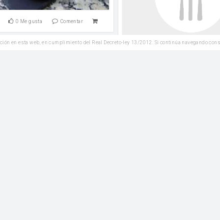
0
Me gusta
Comentar
ción en esta web, en cumplimiento del Real Decreto-ley 13/2012. Si continúa navegando con
Reposteria
Leer
0
Me gusta
Co
rta de pasas y nueces
Entrantes
de fuerza
Leche tibia
Ftira
harina
Harina de Espelta integr
0
Me gusta
Comentar
Plato Principal
Leer
0
Me gusta
Co
Za´atar manakeesh
Plato Principal
Leche tibia