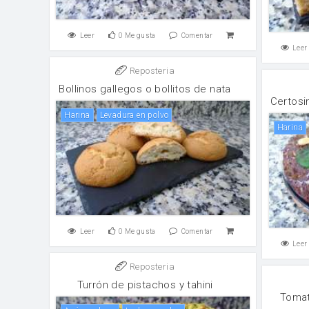
Leer
0
Me gusta
Comentar
Leer
Reposteria
Bollinos gallegos o bollitos de nata
Certosi
harina
levadura en polvo
harina
Leer
0
Me gusta
Comentar
Leer
Reposteria
Turrón de pistachos y tahini
Tomat