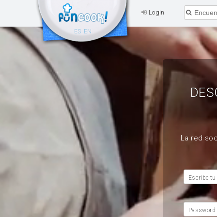
Login
ES
EN
DES
La red soc
Escribe tu
Password