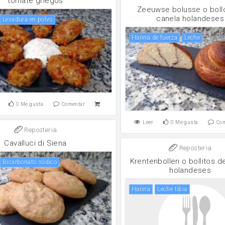
tomate griegos
Zeeuwse bolusse o boll
canela holandeses
levadura en polvo
harina de fuerza
leche
0
Me gusta
Comentar
Leer
0
Me gusta
Co
Reposteria
Cavalluci di Siena
Reposteria
Krentenbollen o bollitos d
Bicarbonato sódico
holandeses
harina
Leche tibia