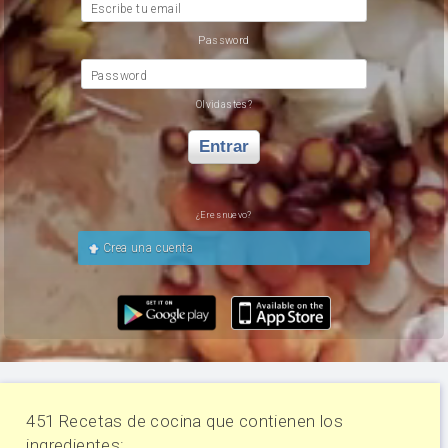
Escribe tu email
Password
Password
Olvidastes?
Entrar
¿Eres nuevo?
Crea una cuenta
451 Recetas de cocina que contienen los
ingredientes: