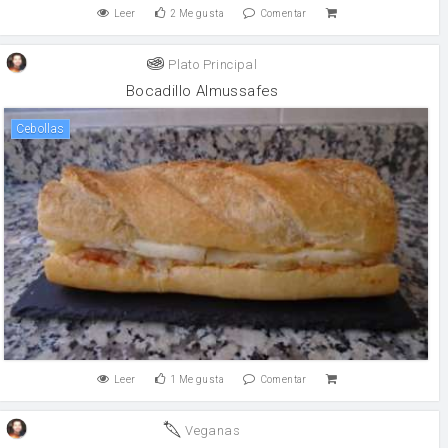
Leer
2
Me gusta
Comentar
Plato Principal
Bocadillo Almussafes
Cebollas
Leer
1
Me gusta
Comentar
Veganas