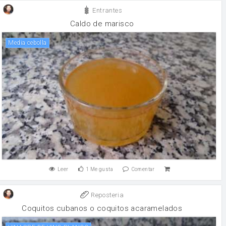
Entrantes
Caldo de marisco
Media cebolla
Leer
1
Me gusta
Comentar
Reposteria
Coquitos cubanos o coquitos acaramelados