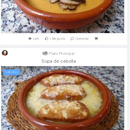
Leer
1
Me gusta
Comentar
Plato Principal
Sopa de cebolla
Cebollas