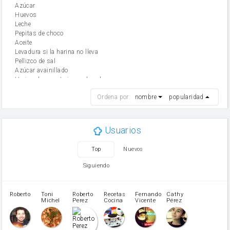
Azúcar
huevos
leche
Pepitas de choco
aceite
Levadura si la harina no lleva
Pellizco de sal
Azúcar avainillado
Harina de reposteria con levadura
harina
Ordena por:
nombre
popularidad
cebolla
mantequilla
ajo
aceite de oliva
Usuarios
huevo
zanahoria
Top
Nuevos
tomate
levadura en polvo
Siguiendo
Opcional: Azúcar avainillado
Opcional: Ron o Whisky
Harina para bizcocho
Roberto
Toni
Roberto
Recetas
Fernando
Cathy
azucar
Michel
Perez
Cocina
Vicente
Pérez
Caubet
Muñoz
patatas
pimiento rojo
Pimentón