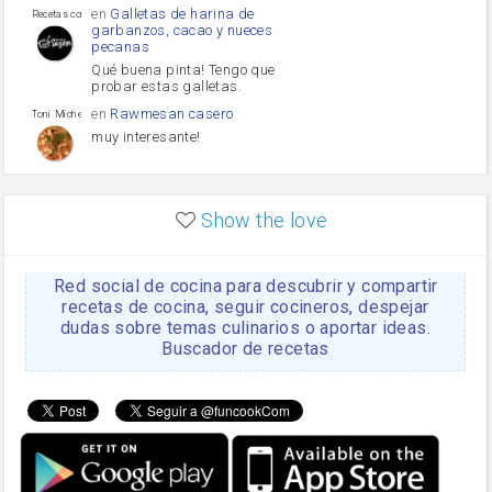
en
Galletas de harina de
Recetas con sazon
garbanzos, cacao y nueces
pecanas
Qué buena pinta! Tengo que
probar estas galletas.
en
Rawmesan casero
Toni Michel Caubet
muy interesante!
en
Lasaña casera fácil y
HOJALDROSA TV
rápida
Show the love
VIDEO EXPLIATIVO
https://youtu.be/J5e1ddxNWjk
Red social de cocina para descubrir y compartir
en
Gachas de la abuela
HOJALDROSA TV
Rosa
recetas de cocina, seguir cocineros, despejar
dudas sobre temas culinarios o aportar ideas.
https://youtu.be/Mz69gcVO3sI
Buscador de recetas
en
Receta Del Bizcocho
Rosa
Casero
Disculpa. En la foto aparece
el bizcocho de xoco y en el
apartado de los ingredientes
te has olvidado de poner la
cantidad q se debería de