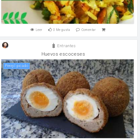
Leer
0
Me gusta
Comentar
Entrantes
Huevos escoceses
Perejil picado