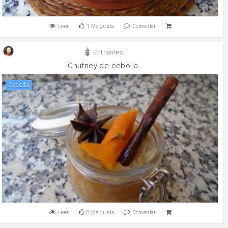
Leer
1
Me gusta
Comentar
Entrantes
Chutney de cebolla
cebolla
Leer
0
Me gusta
Comentar