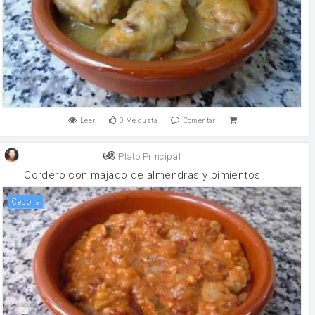
Leer
0
Me gusta
Comentar
Plato Principal
Cordero con majado de almendras y pimientos
cebolla