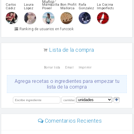
pimiento verde
Carlos
Laura
Mariquilla
Bon Profit
Rafa
La Cocina
Cádiz
López
Power
Mallorca
Gonzalez
Imperfecta
miel
Martínez
vino blanco
Azúcar glass
Azúcar moreno
Ranking de usuarios en funcook
Zumo de limón
arroz
canela en polvo
aceite de girasol
Lista de la compra
Dientes de ajo
vinagre
nata
Borrar lista
Email
Imprimir
Cacao en polvo
queso rallado
Ajos
Agrega recetas o ingredientes para empezar tu
salsa de soja
lista de la compra
orégano
Levadura
limón
perejil
carne picada
mayonesa
Comentarios Recientes
Diente de ajo
Tomates
Puerro