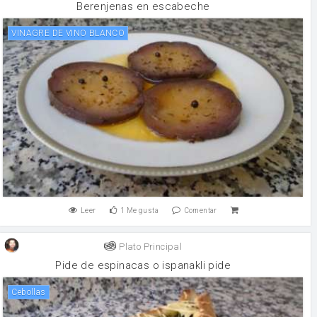
Berenjenas en escabeche
VINAGRE DE VINO BLANCO
Leer
1
Me gusta
Comentar
Plato Principal
Pide de espinacas o ispanakli pide
Cebollas