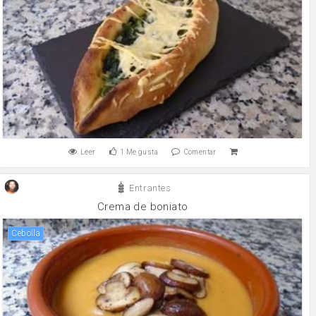
Leer
1
Me gusta
Comentar
Entrantes
Crema de boniato
cebolla