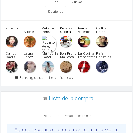
Top
Nuevos
tomate
levadura en polvo
Siguiendo
Opcional: Ron o Whisky
Harina para bizcocho
Opcional: Azúcar avainillado
Roberto
Toni
Roberto
Recetas
Fernando
Cathy
azucar
Michel
Perez
Cocina
Vicente
Pérez
Caubet
Muñoz
patatas
pimiento rojo
Pimentón
pimiento verde
Carlos
Laura
Mariquilla
Bon Profit
La Cocina
Rafa
Cádiz
López
Power
Mallorca
Imperfecta
Gonzalez
miel
Martínez
vino blanco
Azúcar glass
Azúcar moreno
Ranking de usuarios en funcook
Zumo de limón
arroz
canela en polvo
aceite de girasol
Lista de la compra
Dientes de ajo
vinagre
nata
Borrar lista
Email
Imprimir
Cacao en polvo
queso rallado
Ajos
Agrega recetas o ingredientes para empezar tu
salsa de soja