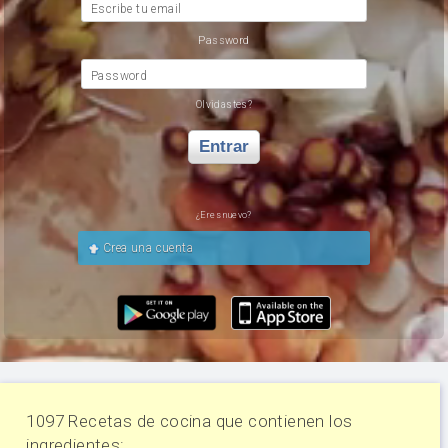
Escribe tu email
Password
Password
Olvidastes?
Entrar
¿Eres nuevo?
Crea una cuenta
1097 Recetas de cocina que contienen los
ingredientes: