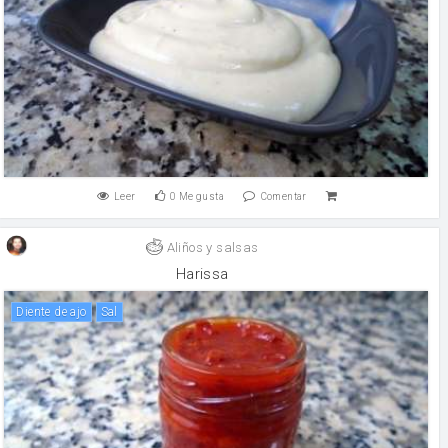
Leer
0
Me gusta
Comentar
Aliños y salsas
Harissa
Diente de ajo
sal