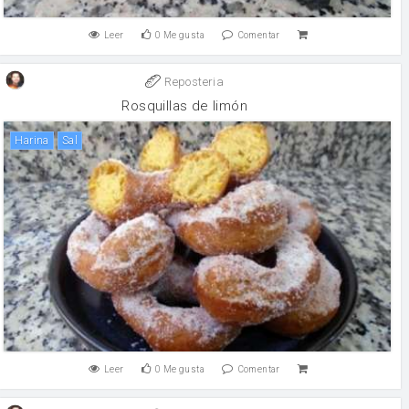
Leer
0
Me gusta
Comentar
Reposteria
Rosquillas de limón
harina
sal
Leer
0
Me gusta
Comentar