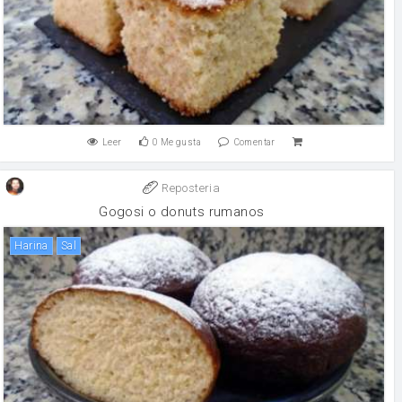
Leer
0
Me gusta
Comentar
Reposteria
Gogosi o donuts rumanos
harina
sal