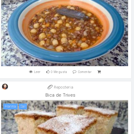
Leer
0
Me gusta
Comentar
Reposteria
Bica de Trives
harina
sal