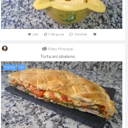
Leer
0
Me gusta
Comentar
Plato Principal
Torta arcobaleno
harina
sal