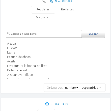
Ingredientes
Populares
Recientes
Me gustan
Buscar
Azúcar
huevos
leche
Pepitas de choco
aceite
Levadura si la harina no lleva
Pellizco de sal
Azúcar avainillado
Harina de reposteria con levadura
harina
Ordena por:
nombre
popularidad
cebolla
mantequilla
ajo
aceite de oliva
Usuarios
huevo
zanahoria