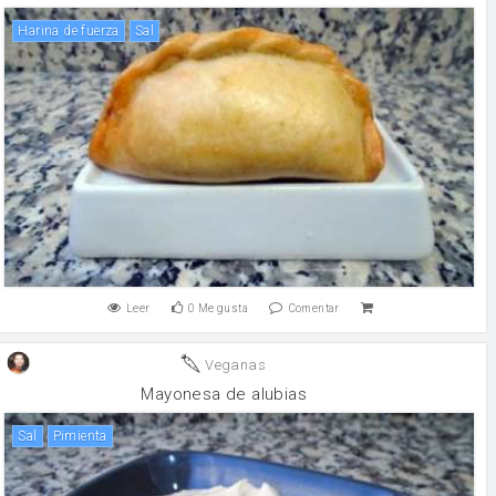
harina de fuerza
sal
Leer
0
Me gusta
Comentar
Veganas
Mayonesa de alubias
sal
pimienta