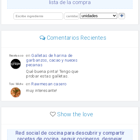
lista de la compra
orégano
Levadura
limón
perejil
carne picada
Diente de ajo
Comentarios Recientes
mayonesa
Tomates
Puerro
en
Galletas de harina de
Recetas con sazon
garbanzos, cacao y nueces
pecanas
Qué buena pinta! Tengo que
probar estas galletas.
en
Rawmesan casero
Toni Michel Caubet
muy interesante!
en
Lasaña casera fácil y
HOJALDROSA TV
rápida
Show the love
VIDEO EXPLIATIVO
https://youtu.be/J5e1ddxNWjk
Red social de cocina para descubrir y compartir
en
Gachas de la abuela
HOJALDROSA TV
Rosa
recetas de cocina, seguir cocineros, despejar