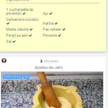
1 cucharadita de
pimentón
Ajo
Garbanzos cocidos
Harina
Media cebolla
Pan rallado
Perejil picado
Pimienta
Sal
Entrantes
Ajoatao de Jaén
Diente de ajo
sal