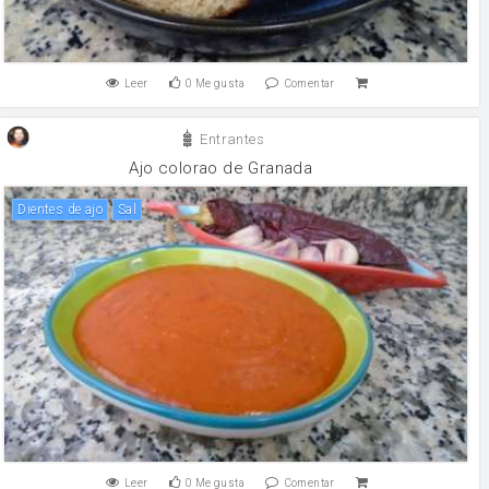
Leer
0
Me gusta
Comentar
Entrantes
Ajo colorao de Granada
Dientes de ajo
sal
Leer
0
Me gusta
Comentar