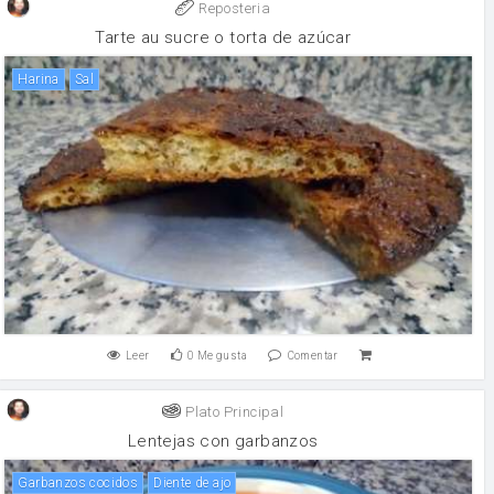
Reposteria
Tarte au sucre o torta de azúcar
harina
sal
Leer
0
Me gusta
Comentar
Plato Principal
Lentejas con garbanzos
Garbanzos cocidos
Diente de ajo