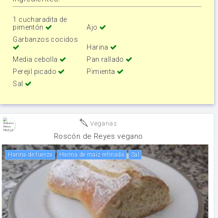
1 cucharadita de
pimentón
Ajo
Garbanzos cocidos
Harina
Media cebolla
Pan rallado
Perejil picado
Pimienta
Sal
Veganas
Roscón de Reyes vegano
harina de fuerza
Harina de maíz refinada
sal