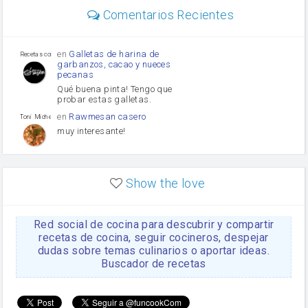
Diente de ajo
Comentarios Recientes
mayonesa
Tomates
Puerro
en
Galletas de harina de
Recetas con sazon
garbanzos, cacao y nueces
pecanas
Qué buena pinta! Tengo que
probar estas galletas.
en
Rawmesan casero
Toni Michel Caubet
muy interesante!
en
Lasaña casera fácil y
HOJALDROSA TV
rápida
Show the love
VIDEO EXPLIATIVO
https://youtu.be/J5e1ddxNWjk
Red social de cocina para descubrir y compartir
en
Gachas de la abuela
HOJALDROSA TV
Rosa
recetas de cocina, seguir cocineros, despejar
dudas sobre temas culinarios o aportar ideas.
https://youtu.be/Mz69gcVO3sI
Buscador de recetas
en
Receta Del Bizcocho
Rosa
Casero
Disculpa. En la foto aparece