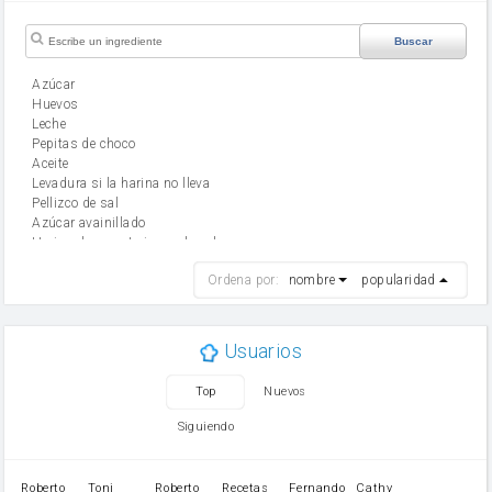
Buscar
Azúcar
huevos
leche
Pepitas de choco
aceite
Levadura si la harina no lleva
Pellizco de sal
Azúcar avainillado
Harina de reposteria con levadura
harina
Ordena por:
nombre
popularidad
cebolla
mantequilla
ajo
aceite de oliva
Usuarios
huevo
zanahoria
Top
Nuevos
tomate
levadura en polvo
Siguiendo
Opcional: Ron o Whisky
Harina para bizcocho
Opcional: Azúcar avainillado
Roberto
Toni
Roberto
Recetas
Fernando
Cathy