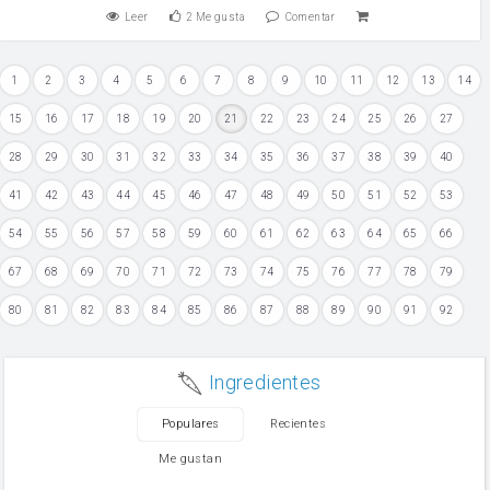
Leer
2
Me gusta
Comentar
1
2
3
4
5
6
7
8
9
10
11
12
13
14
15
16
17
18
19
20
21
22
23
24
25
26
27
28
29
30
31
32
33
34
35
36
37
38
39
40
41
42
43
44
45
46
47
48
49
50
51
52
53
54
55
56
57
58
59
60
61
62
63
64
65
66
67
68
69
70
71
72
73
74
75
76
77
78
79
80
81
82
83
84
85
86
87
88
89
90
91
92
Ingredientes
Populares
Recientes
Me gustan