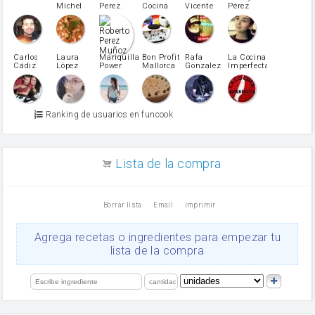
azucar
Michel
Perez
Cocina
Vicente
Pérez
Caubet
Muñoz
patatas
pimiento rojo
Pimentón
pimiento verde
Carlos
Laura
Mariquilla
Bon Profit
Rafa
La Cocina
Cádiz
López
Power
Mallorca
Gonzalez
Imperfecta
miel
Martínez
vino blanco
Azúcar glass
Azúcar moreno
Ranking de usuarios en funcook
Zumo de limón
arroz
canela en polvo
aceite de girasol
Lista de la compra
Dientes de ajo
vinagre
nata
Borrar lista
Email
Imprimir
Cacao en polvo
queso rallado
Ajos
Agrega recetas o ingredientes para empezar tu
orégano
lista de la compra
Levadura
salsa de soja
limón
perejil
carne picada