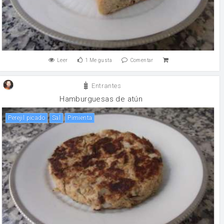
Leer
1
Me gusta
Comentar
Entrantes
Hamburguesas de atún
Perejil picado
sal
pimienta