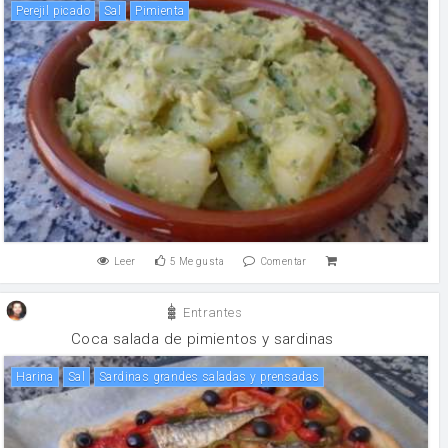
Perejil picado
sal
pimienta
Leer
5
Me gusta
Comentar
Entrantes
Coca salada de pimientos y sardinas
harina
sal
Sardinas grandes saladas y prensadas