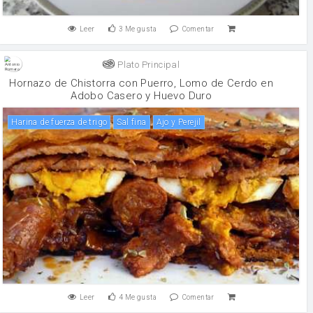
Leer
3
Me gusta
Comentar
Plato Principal
Hornazo de Chistorra con Puerro, Lomo de Cerdo en
Adobo Casero y Huevo Duro
harina de fuerza de trigo
Sal fina
ajo y Perejil
Leer
4
Me gusta
Comentar