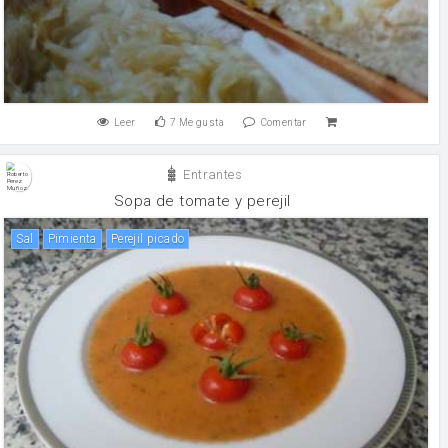
Leer
7
Me gusta
Comentar
Entrantes
Sopa de tomate y perejil
sal
pimienta
Perejil picado