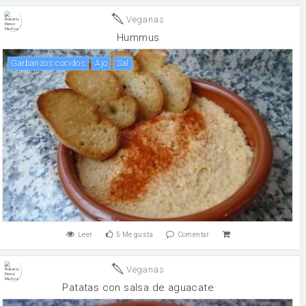
Veganas
Hummus
Garbanzos cocidos
ajo
sal
Leer
5
Me gusta
Comentar
Veganas
Patatas con salsa de aguacate