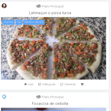
Plato Principal
Lahmaçun o pizza turca
harina
sal
Media cebolla
Leer
4
Me gusta
Comentar
Plato Principal
Focaccia de cebolla