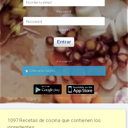
Escribe tu email
Password
Password
Olvidastes?
Entrar
¿Eres nuevo?
Crea una cuenta
1097 Recetas de cocina que contienen los
ingredientes: