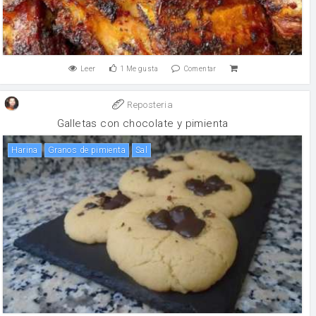
Leer
1
Me gusta
Comentar
Reposteria
Galletas con chocolate y pimienta
harina
Granos de pimienta
sal