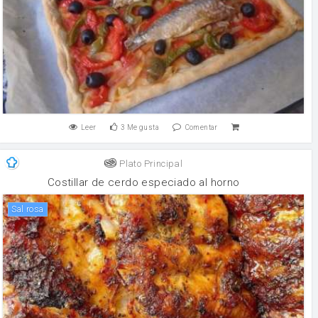
Leer
3
Me gusta
Comentar
Plato Principal
Costillar de cerdo especiado al horno
Sal rosa