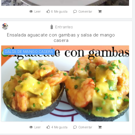
Leer
6
Me gusta
Comentar
Entrantes
Ensalada aguacate con gambas y salsa de mango
casera
SALSA DE MANGO CASERA
Leer
4
Me gusta
Comentar