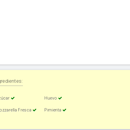
redientes:
zúcar
Huevo
ozzarella Fresca
Pimienta