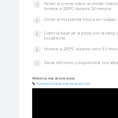
Verter la crema sobre un molde redond
3
hornear a 200ºC durante 20 minutos.
Cortar la mozzarella fresca en rodajas.
4
Cubrir la base de la pizza con la salsa
5
escabeche.
Hornear a 200ºC durante unos 3-5 minut
6
Sacar del horno y espolvorear con alba
7
Referencia web de esta receta
hoytenemosparacomer.blogspot.com