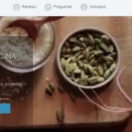
Recetas
Preguntas
Consejos
CINA
, o conecta
s nuevo?