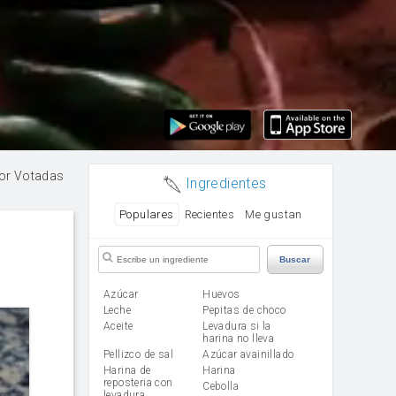
or Votadas
Ingredientes
Populares
Recientes
Me gustan
Buscar
Azúcar
huevos
leche
Pepitas de choco
aceite
Levadura si la
harina no lleva
Pellizco de sal
Azúcar avainillado
Harina de
harina
reposteria con
cebolla
levadura