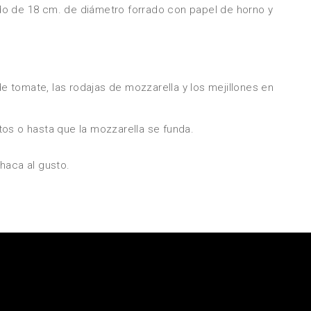
o de 18 cm. de diámetro forrado con papel de horno y
 de tomate, las rodajas de mozzarella y los mejillones en
os o hasta que la mozzarella se funda.
haca al gusto.