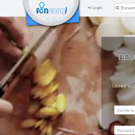
Login
ES
EN
DES
La red soc
Escribe tu
Password