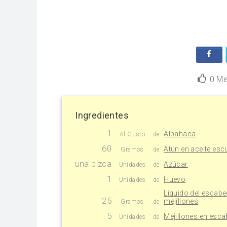
0
Me
Ingredientes
1
Albahaca
Al Gusto
de
60
Atún en aceite esc
Gramos
de
una pizca
Azúcar
Unidades
de
1
Huevo
Unidades
de
Líquido del escabe
25
mejillones
Gramos
de
5
Mejillones en esc
Unidades
de