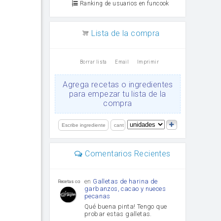
Ranking de usuarios en funcook
Lista de la compra
Borrar lista
Email
Imprimir
Agrega recetas o ingredientes
para empezar tu lista de la
compra
Comentarios Recientes
en
Galletas de harina de
Recetas con sazon
garbanzos, cacao y nueces
pecanas
Qué buena pinta! Tengo que
probar estas galletas.