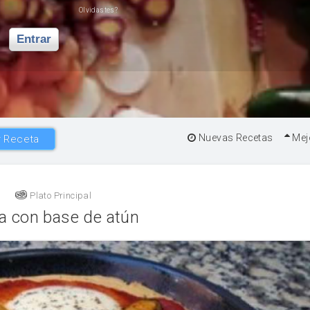
Olvidastes?
Entrar
Nuevas Recetas
Mej
 Receta
Plato Principal
a con base de atún