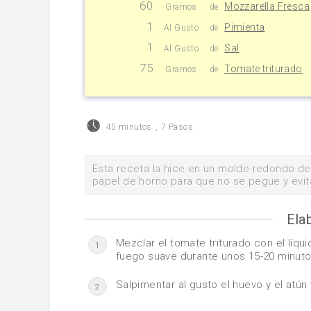
60
Mozzarella Fresca
Gramos
de
1
Pimienta
Al Gusto
de
1
Sal
Al Gusto
de
75
Tomate triturado
Gramos
de
45 minutos
,
7 Pasos
Esta receta la hice en un molde redondo d
papel de horno para que no se pegue y evit
Ela
Mezclar el tomate triturado con el líq
1
fuego suave durante unos 15-20 minutos
Salpimentar al gusto el huevo y el atú
2