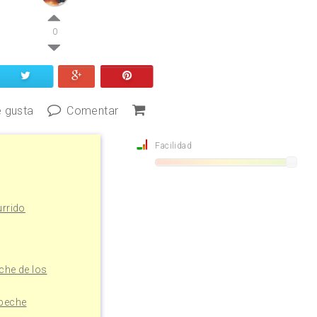
0
 gusta
Comentar
Facilidad
urrido
che de los
abeche