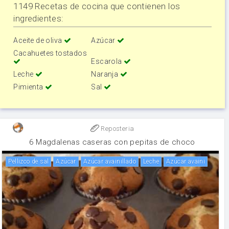
1149 Recetas de cocina que contienen los
ingredientes:
Aceite de oliva
Azúcar
Cacahuetes tostados
Escarola
Leche
Naranja
Pimienta
Sal
Reposteria
6 Magdalenas caseras con pepitas de choco
Pellizco de sal
Azúcar
Azúcar avainillado
leche
Azúcar avaini