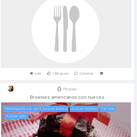
Leer
1
Me gusta
Comentar
Postres
Brownies americanos con nueces
mantequilla sin sal
Azúcar blanco
Azúcar moreno
Sal fina
azúcar glas