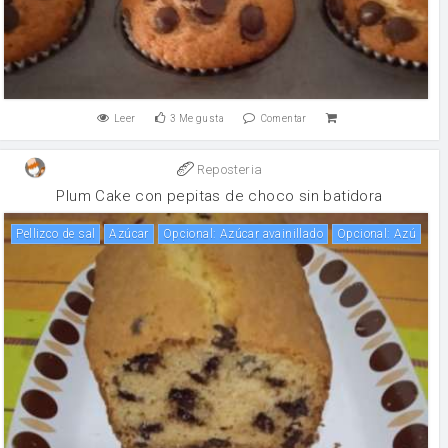
Leer
3
Me gusta
Comentar
Reposteria
Plum Cake con pepitas de choco sin batidora
Pellizco de sal
Azúcar
Opcional: Azúcar avainillado
Opcional: Azú