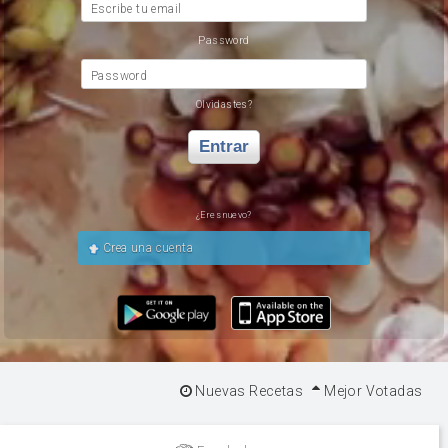
Escribe tu email
Password
Password
Olvidastes?
Entrar
¿Eres nuevo?
Crea una cuenta
Nuevas Recetas
Mejor Votadas