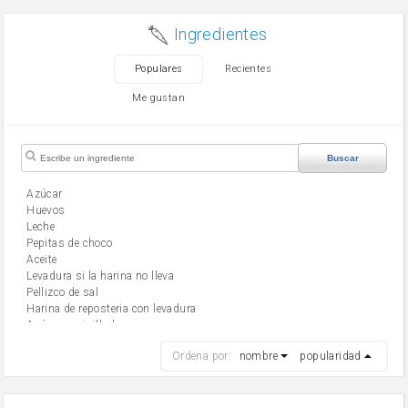
Ingredientes
Populares
Recientes
Me gustan
Buscar
Azúcar
huevos
leche
Pepitas de choco
aceite
Levadura si la harina no lleva
Pellizco de sal
Harina de reposteria con levadura
Azúcar avainillado
harina
Ordena por:
nombre
popularidad
cebolla
mantequilla
ajo
aceite de oliva