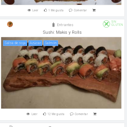
Leer
1
Me gusta
Comentar
SIN
Entrantes
GLUTEN
Sushi: Makis y Rolls
salsa de soja
Azúcar
salmón
Leer
12
Me gusta
Comentar