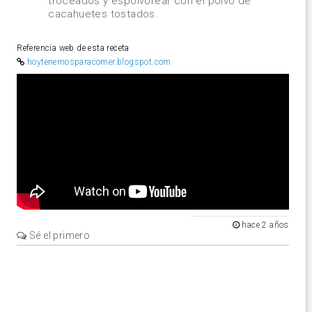
troceados y espolvorear con el polvo de
cacahuetes tostados.
Referencia web de esta receta
hoytenemosparacomer.blogspot.com
Video
hace 2 años
Sé el primero