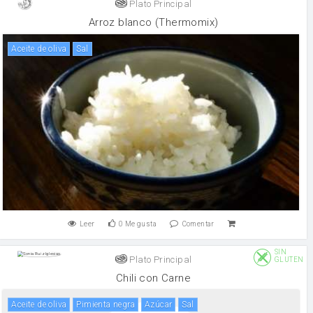
Plato Principal
Arroz blanco (Thermomix)
aceite de oliva
sal
Leer
0
Me gusta
Comentar
SIN
Plato Principal
GLUTEN
Chili con Carne
aceite de oliva
pimienta negra
Azúcar
sal