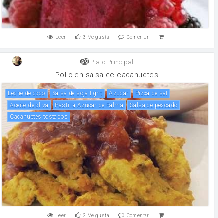
Leer
3
Me gusta
Comentar
Plato Principal
Pollo en salsa de cacahuetes
Leche de coco
salsa de soja light
Azúcar
pizca de sal
aceite de oliva
Pastilla Azúcar de Palma
salsa de pescado
cacahuetes tostados
Leer
2
Me gusta
Comentar