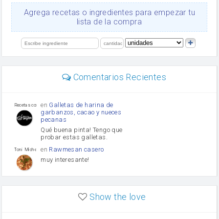
queso rallado
Ajos
Agrega recetas o ingredientes para empezar tu
Levadura
lista de la compra
salsa de soja
orégano
limón
perejil
carne picada
mayonesa
Comentarios Recientes
Diente de ajo
Tomates
Puerro
en
Galletas de harina de
Recetas con sazon
garbanzos, cacao y nueces
pecanas
Qué buena pinta! Tengo que
probar estas galletas.
en
Rawmesan casero
Toni Michel Caubet
muy interesante!
en
Lasaña casera fácil y
HOJALDROSA TV
rápida
Show the love
VIDEO EXPLIATIVO
https://youtu.be/J5e1ddxNWjk