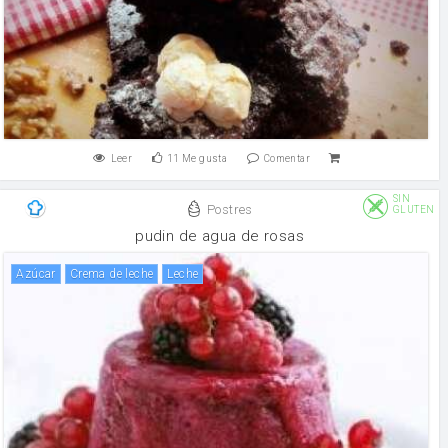
Leer
11
Me gusta
Comentar
SIN
Postres
GLUTEN
pudin de agua de rosas
Azúcar
crema de leche
leche