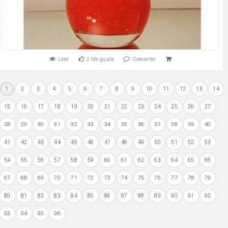
Leer
2
Me gusta
Comentar
1
2
3
4
5
6
7
8
9
10
11
12
13
14
15
16
17
18
19
20
21
22
23
24
25
26
27
28
29
30
31
32
33
34
35
36
37
38
39
40
41
42
43
44
45
46
47
48
49
50
51
52
53
54
55
56
57
58
59
60
61
62
63
64
65
66
67
68
69
70
71
72
73
74
75
76
77
78
79
80
81
82
83
84
85
86
87
88
89
90
91
92
93
94
95
96