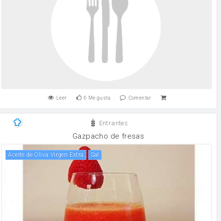
Leer
6
Me gusta
Comentar
Entrantes
Gazpacho de fresas
Aceite de Oliva Virgen Extra
sal