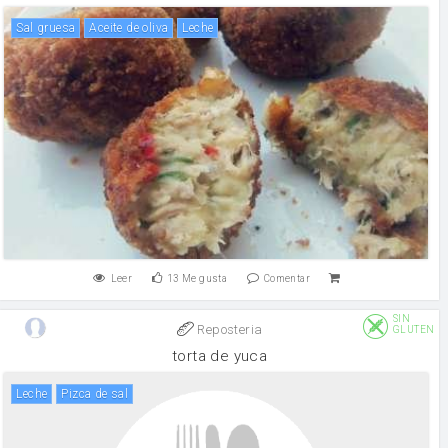
Sal gruesa
aceite de oliva
leche
Leer
13
Me gusta
Comentar
SIN
Reposteria
GLUTEN
torta de yuca
leche
pizca de sal