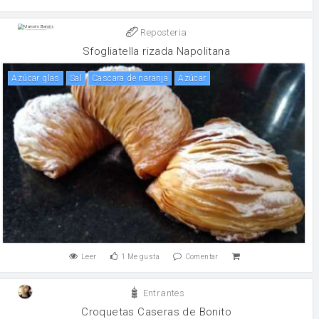
Reposteria
Sfogliatella rizada Napolitana
azúcar glas
sal
cascara de naranja
Azúcar
Leer
1
Me gusta
Comentar
Entrantes
Croquetas Caseras de Bonito