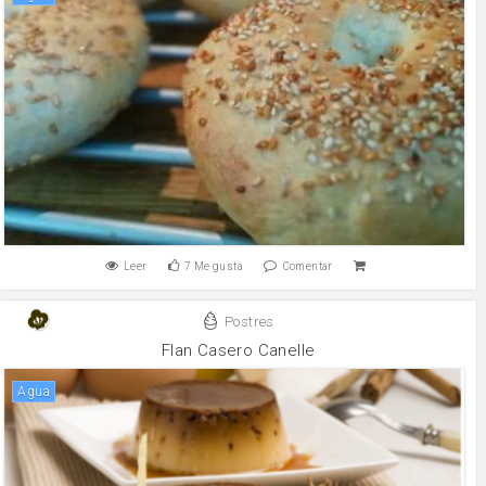
Leer
7
Me gusta
Comentar
Postres
Flan Casero Canelle
agua