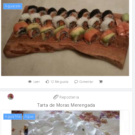
Aguacate
Leer
12
Me gusta
Comentar
Reposteria
Tarta de Moras Merengada
Agua fría
agua