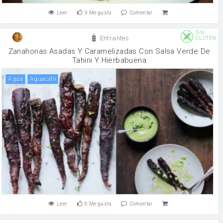
Leer
9
Me gusta
Comentar
SIN
Entrantes
GLUTEN
Zanahorias Asadas Y Caramelizadas Con Salsa Verde De
Tahini Y Hierbabuena
agua
Aguacate
Leer
6
Me gusta
Comentar