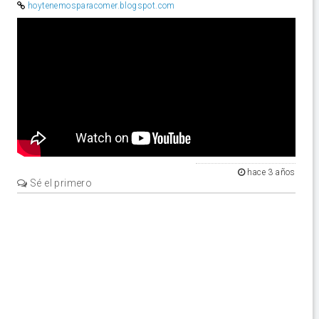
hoytenemosparacomer.blogspot.com
Video
hace 3 años
Sé el primero