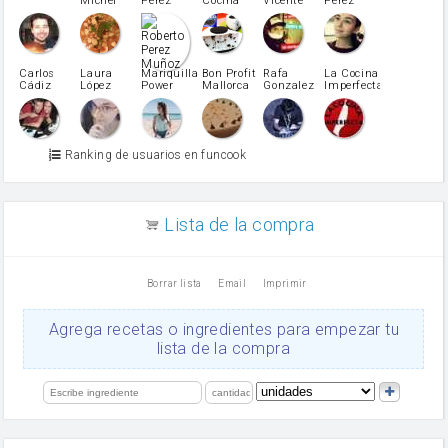
Michel
Perez
Cocina
Vicente
Pérez
Caubet
Muñoz
patatas
pimiento rojo
Pimentón
pimiento verde
Carlos
Laura
Mariquilla
Bon Profit
Rafa
La Cocina
Cádiz
López
Power
Mallorca
Gonzalez
Imperfecta
miel
Martínez
vino blanco
Azúcar glass
Azúcar moreno
Ranking de usuarios en funcook
Zumo de limón
arroz
canela en polvo
aceite de girasol
Lista de la compra
Dientes de ajo
vinagre
nata
Borrar lista
Email
Imprimir
Cacao en polvo
queso rallado
Ajos
Agrega recetas o ingredientes para empezar tu
salsa de soja
lista de la compra
orégano
Levadura
limón
perejil
carne picada