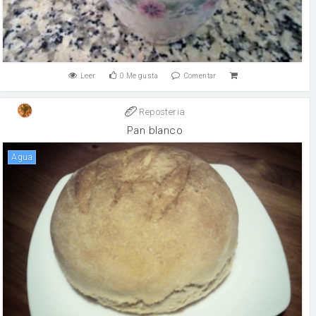
Leer
0
Me gusta
Comentar
Reposteria
Pan blanco
agua