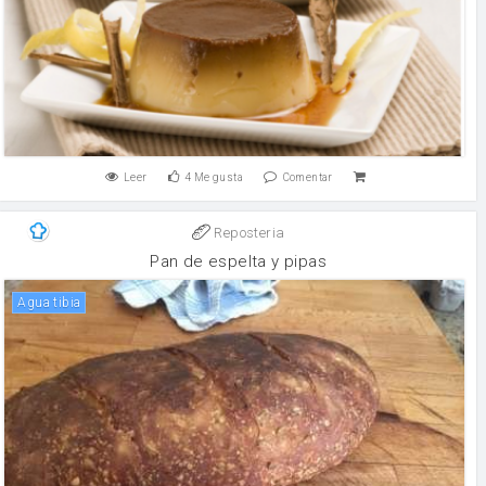
Leer
4
Me gusta
Comentar
Reposteria
Pan de espelta y pipas
Agua tibia