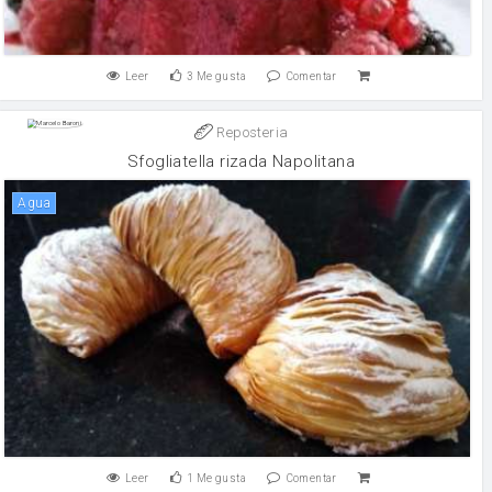
Leer
3
Me gusta
Comentar
Reposteria
Sfogliatella rizada Napolitana
agua
Leer
1
Me gusta
Comentar