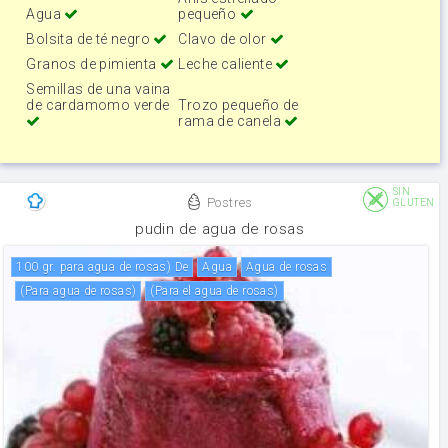
Agua
pequeño
Bolsita de té negro
Clavo de olor
Granos de pimienta
Leche caliente
Semillas de una vaina
de cardamomo verde
Trozo pequeño de
rama de canela
SIN
Postres
GLUTEN
pudin de agua de rosas
100 gr. para agua de rosas) De
agua
agua de rosas
(para agua de rosas)
(para el agua de rosas)