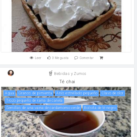
Leer
3
Me gusta
Comentar
Bebidas y Zumos
Té chai
agua
Granos de pimienta
Anís estrellado pequeño
clavo de olor
Trozo pequeño de rama de canela
Semillas de una vaina de cardamomo verde
Bolsita de té negro