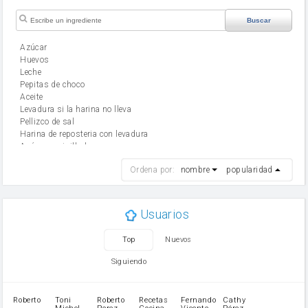
Buscar
Azúcar
huevos
leche
Pepitas de choco
aceite
Levadura si la harina no lleva
Pellizco de sal
Harina de reposteria con levadura
Azúcar avainillado
harina
Ordena por:
nombre
popularidad
cebolla
mantequilla
ajo
aceite de oliva
Usuarios
huevo
zanahoria
Top
Nuevos
tomate
levadura en polvo
Siguiendo
Opcional: Azúcar avainillado
Opcional: Ron o Whisky
Harina para bizcocho
Roberto
Toni
Roberto
Recetas
Fernando
Cathy
azucar