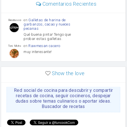
mayonesa
Comentarios Recientes
Diente de ajo
Tomates
Puerro
en
Galletas de harina de
Recetas con sazon
garbanzos, cacao y nueces
pecanas
Qué buena pinta! Tengo que
probar estas galletas.
en
Rawmesan casero
Toni Michel Caubet
muy interesante!
en
Lasaña casera fácil y
HOJALDROSA TV
rápida
Show the love
VIDEO EXPLIATIVO
https://youtu.be/J5e1ddxNWjk
Red social de cocina para descubrir y compartir
en
Gachas de la abuela
HOJALDROSA TV
Rosa
recetas de cocina, seguir cocineros, despejar
dudas sobre temas culinarios o aportar ideas.
https://youtu.be/Mz69gcVO3sI
Buscador de recetas
en
Receta Del Bizcocho
Rosa
Casero
Disculpa. En la foto aparece