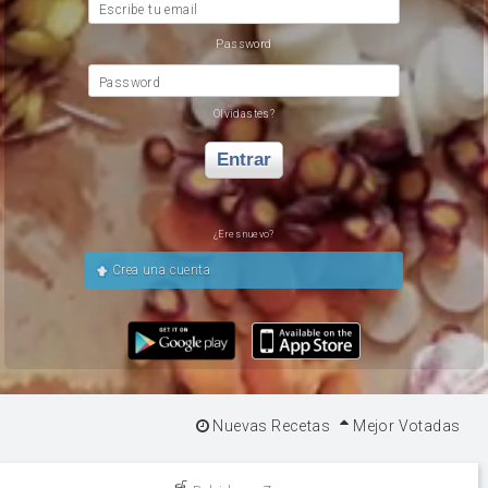
Escribe tu email
Password
Password
Olvidastes?
Entrar
¿Eres nuevo?
Crea una cuenta
Nuevas Recetas
Mejor Votadas