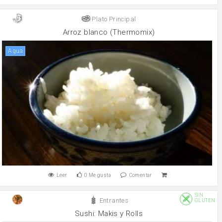
Plato Principal
Arroz blanco (Thermomix)
agua
Leer
0
Me gusta
Comentar
SIN
Entrantes
GLUTEN
Sushi: Makis y Rolls