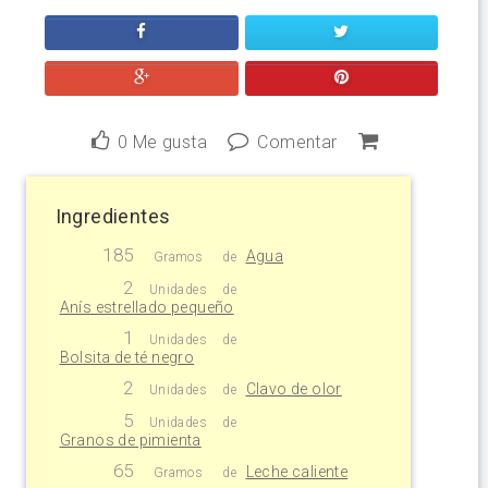
0
Me gusta
Comentar
Ingredientes
185
Agua
Gramos
de
2
Unidades
de
Anís estrellado pequeño
1
Unidades
de
Bolsita de té negro
2
Clavo de olor
Unidades
de
5
Unidades
de
Granos de pimienta
65
Leche caliente
Gramos
de