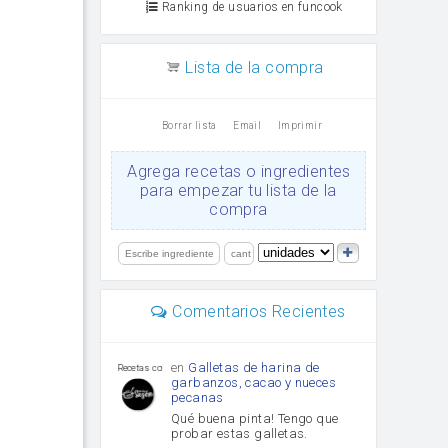
Ranking de usuarios en funcook
Lista de la compra
Borrar lista
Email
Imprimir
Agrega recetas o ingredientes
para empezar tu lista de la
compra
Comentarios Recientes
en
Galletas de harina de
Recetas con sazon
garbanzos, cacao y nueces
pecanas
Qué buena pinta! Tengo que
probar estas galletas.