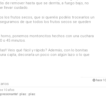
is de remover hasta que se derrita, a fuego bajo, no
e llevar cuidado.
s los frutos secos, que si queréis podéis trocearlos un
aseguramos de que todos los frutos secos se queden
e horno, ponemos montoncitos hechos con una cuchara
30 o 45 minutos.
s!! Veis qué fácil y rápido? Además, con lo bonitas
na cajita, decorarla un poco con algún lazo o lo que
hace 1
arios
ce 10 años
presionante! :plas: :plas: