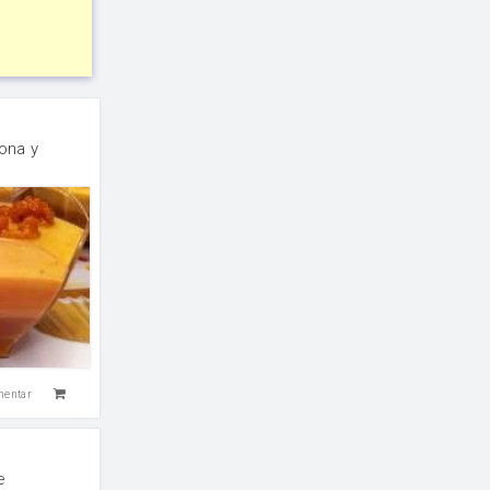
jona y
mentar
e