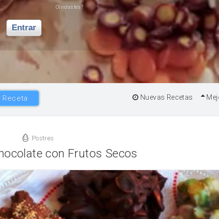
Olvidastes?
Entrar
Nuevas Recetas
Mej
 Receta
Postres
hocolate con Frutos Secos