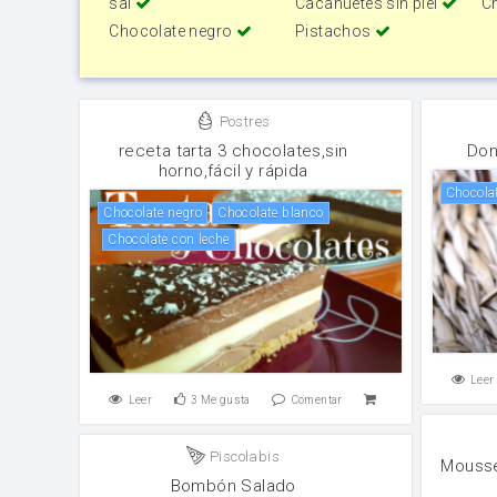
sal
Cacahuetes sin piel
C
Chocolate negro
Pistachos
Postres
receta tarta 3 chocolates,sin
Don
horno,fácil y rápida
Chocol
chocolate negro
Chocolate blanco
Chocolate con leche
Leer
Leer
3
Me gusta
Comentar
Piscolabis
Mousse
Bombón Salado