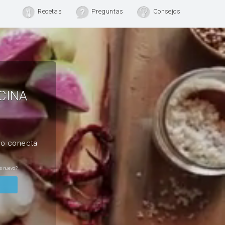
Recetas
Preguntas
Consejos
CINA
, o conecta
s nuevo?