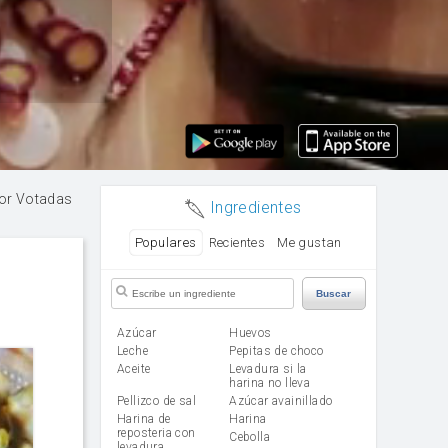
or Votadas
Ingredientes
Populares
Recientes
Me gustan
Buscar
Azúcar
huevos
leche
Pepitas de choco
aceite
Levadura si la
harina no lleva
Pellizco de sal
Azúcar avainillado
Harina de
harina
reposteria con
cebolla
levadura