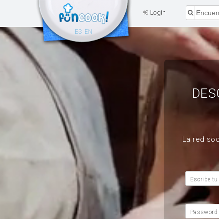
Login
ES
EN
DES
La red soc
Escribe tu
Password