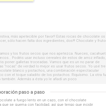
stiva, más apetecible por favor!! Estas rocas de chocolate os
cer, sólo hacen falta dos ingredientes, dos!!! Chocolate y fruto
ramos y los frutos secos que nos apetezca. Nueces, cacahuet
secos… Podéis usar incluso cereales de estos de arroz inflado,
éis poner galletas troceadas. Vamos que es un no parar de
s “rocas” de verdad lo mejor es usar frutos secos.
Yo usé tre
ocolate blanco y pistachos, una combinación espectacular
o con el toque saladito de los pistachos. Riquísimo. La otra f
a también. Además a ésta yo le añadí un poco
boración paso a paso
ocolate a fuego lento en un cazo, con el chocolate
 que se quema con facilidad, así que tengo que incidir