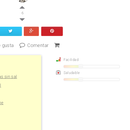
6
 gusta
Comentar
Facilidad
Saludable
s sin sal
l
he