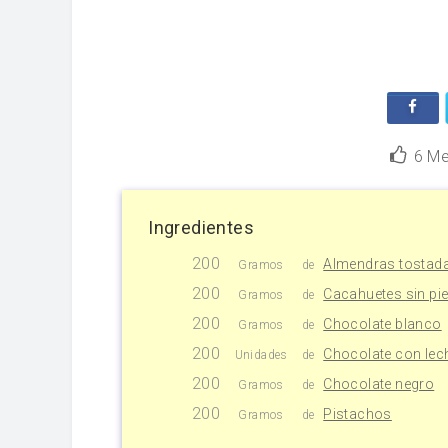
6
Me
Ingredientes
200
Almendras tostada
Gramos
de
200
Cacahuetes sin pie
Gramos
de
200
Chocolate blanco
Gramos
de
200
Chocolate con lec
Unidades
de
200
Chocolate negro
Gramos
de
200
Pistachos
Gramos
de