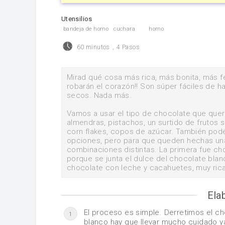
Utensilios
bandeja de horno
cuchara
horno
60 minutos
,
4 Pasos
Mirad qué cosa más rica, más bonita, más fe
robarán el corazón!! Son súper fáciles de ha
secos. Nada más.
Vamos a usar el tipo de chocolate que que
almendras, pistachos, un surtido de frutos 
corn flakes, copos de azúcar. También pod
opciones, pero para que queden hechas una
combinaciones distintas. La primera fue ch
porque se junta el dulce del chocolate blanc
chocolate con leche y cacahuetes, muy ric
Ela
El proceso es simple. Derretimos el ch
1
blanco hay que llevar mucho cuidado ya