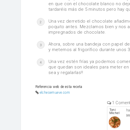
en que con el chocolate blanco no dejé
tardaréis más de 5 minutos pero hay qu
Una vez derretido el chocolate añadimo
2
poquito antes. Mezclamos bien y nos 
impregnados de chocolate.
Ahora, sobre una bandeja con papel d
3
y metemos al frigorífico durante unos 
Una vez estén frías ya podemos comerla
4
que quedan son ideales para meter en u
sea y regalarlas!!
Referencia web de esta receta
elchesemueve.com
1 Coment
Toni
ha
Michel
Im
Caubet