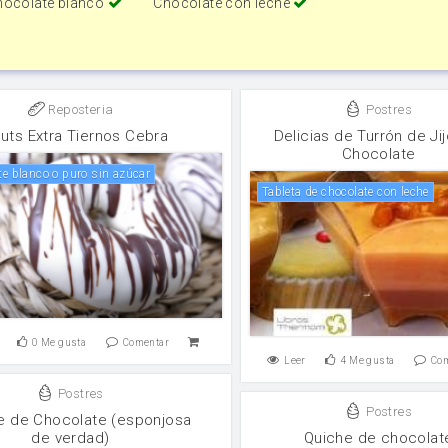
hocolate blanco
Chocolate con leche
Reposteria
Postres
uts Extra Tiernos Cebra
Delicias de Turrón de Ji
Chocolate
ate blanco o puro sin azúcar
Tableta de chocolate con leche
0
Me gusta
Comentar
Leer
4
Me gusta
Co
Postres
Postres
 de Chocolate (esponjosa
de verdad)
Quiche de chocolat