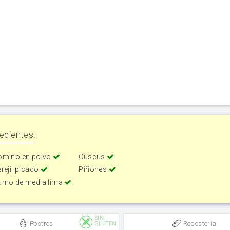
edientes:
omino en polvo
Cuscús
rejil picado
Piñones
umo de media lima
SIN
Postres
Reposteria
GLUTEN