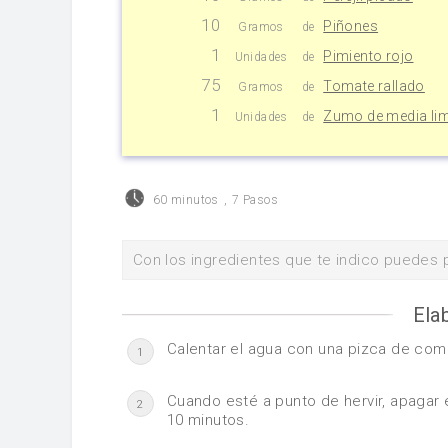
10
Piñones
Gramos
de
1
Pimiento rojo
Unidades
de
75
Tomate rallado
Gramos
de
1
Zumo de media li
Unidades
de
60 minutos
,
7 Pasos
Con los ingredientes que te indico puedes 
Ela
Calentar el agua con una pizca de com
1
Cuando esté a punto de hervir, apagar e
2
10 minutos.