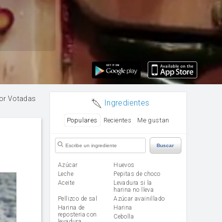
or Votadas
Ingredientes
Populares
Recientes
Me gustan
Buscar
Azúcar
huevos
leche
Pepitas de choco
aceite
Levadura si la
harina no lleva
Pellizco de sal
Azúcar avainillado
Harina de
harina
reposteria con
cebolla
levadura