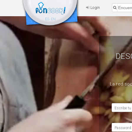
Login
ES
EN
DES
La red soc
Escribe tu
Password