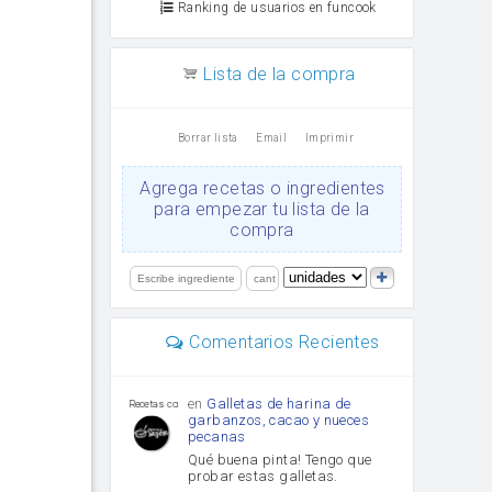
Ranking de usuarios en funcook
Lista de la compra
Borrar lista
Email
Imprimir
Agrega recetas o ingredientes
para empezar tu lista de la
compra
Comentarios Recientes
en
Galletas de harina de
Recetas con sazon
garbanzos, cacao y nueces
pecanas
Qué buena pinta! Tengo que
probar estas galletas.