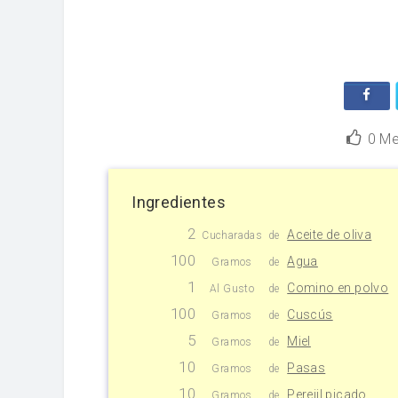
0
Me
Ingredientes
2
Aceite de oliva
Cucharadas
de
100
Agua
Gramos
de
1
Comino en polvo
Al Gusto
de
100
Cuscús
Gramos
de
5
Miel
Gramos
de
10
Pasas
Gramos
de
10
Perejil picado
Gramos
de