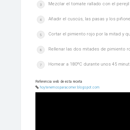
Mezclar el tomate rallado con el perejil 
3
Añadir el cuscús, las pasas y los piñon
4
Cortar el pimiento rojo por la mitad y qu
5
Rellenar las dos mitades de pimiento r
6
Hornear a 180ºC durante unos 45 minut
7
Referencia web de esta receta
hoytenemosparacomer.blogspot.com