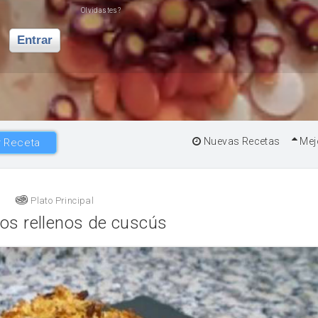
Olvidastes?
Entrar
Nuevas Recetas
Mej
 Receta
Plato Principal
os rellenos de cuscús