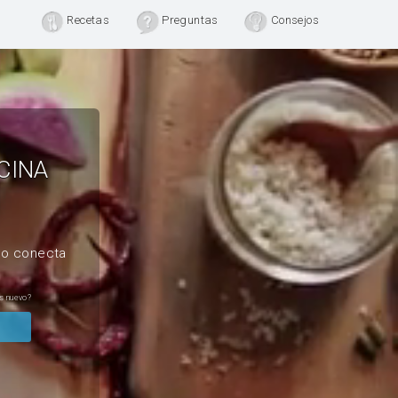
Recetas
Preguntas
Consejos
CINA
, o conecta
s nuevo?