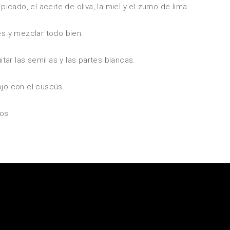
picado, el aceite de oliva, la miel y el zumo de lima.
es y mezclar todo bien.
itar las semillas y las partes blancas.
ojo con el cuscús.
os.