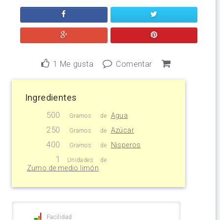
1
Me gusta
Comentar
Ingredientes
500
Agua
Gramos
de
250
Azúcar
Gramos
de
400
Nisperos
Gramos
de
1
Unidades
de
Zumo de medio limón
Facilidad