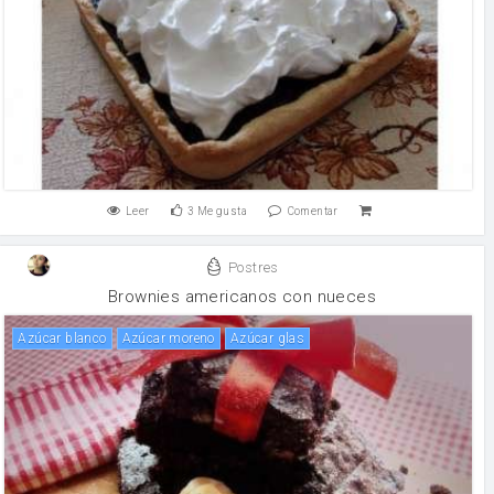
Leer
3
Me gusta
Comentar
Postres
Brownies americanos con nueces
Azúcar blanco
Azúcar moreno
azúcar glas