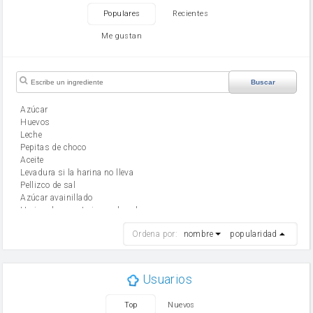
Populares
Recientes
Me gustan
Buscar
Azúcar
huevos
leche
Pepitas de choco
aceite
Levadura si la harina no lleva
Pellizco de sal
Azúcar avainillado
Harina de reposteria con levadura
harina
Ordena por:
nombre
popularidad
cebolla
mantequilla
ajo
aceite de oliva
Usuarios
huevo
zanahoria
Top
Nuevos
tomate