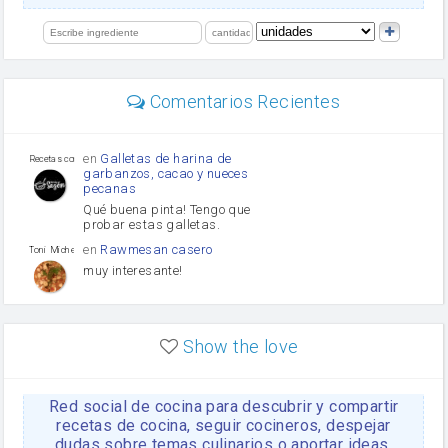
Levadura
limón
perejil
carne picada
mayonesa
Comentarios Recientes
Diente de ajo
Tomates
Puerro
en
Galletas de harina de
Recetas con sazon
garbanzos, cacao y nueces
pecanas
Qué buena pinta! Tengo que
probar estas galletas.
en
Rawmesan casero
Toni Michel Caubet
muy interesante!
en
Lasaña casera fácil y
HOJALDROSA TV
rápida
Show the love
VIDEO EXPLIATIVO
https://youtu.be/J5e1ddxNWjk
Red social de cocina para descubrir y compartir
en
Gachas de la abuela
HOJALDROSA TV
Rosa
recetas de cocina, seguir cocineros, despejar
dudas sobre temas culinarios o aportar ideas.
https://youtu.be/Mz69gcVO3sI