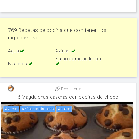
769 Recetas de cocina que contienen los
ingredientes:
Agua
Azúcar
Zumo de medio limón
Nisperos
Reposteria
6 Magdalenas caseras con pepitas de choco
Azúcar
Azúcar avainillado
Azúcar