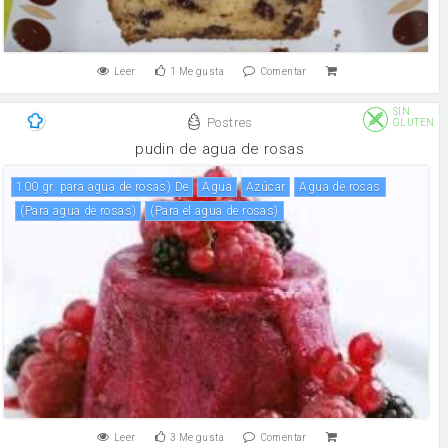
Leer
1
Me gusta
Comentar
SIN
Postres
GLUTEN
pudin de agua de rosas
100 gr. para agua de rosas) De
agua
Azúcar
agua de rosas
(para agua de rosas)
(para el agua de rosas)
Leer
3
Me gusta
Comentar