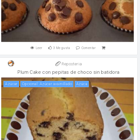
Leer
3
Me gusta
Comentar
Reposteria
Plum Cake con pepitas de choco sin batidora
Azúcar
Opcional: Azúcar avainillado
Azúca