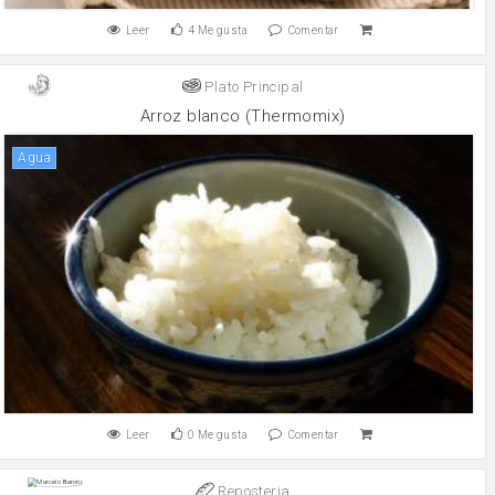
Leer
4
Me gusta
Comentar
Plato Principal
Arroz blanco (Thermomix)
agua
Leer
0
Me gusta
Comentar
Reposteria