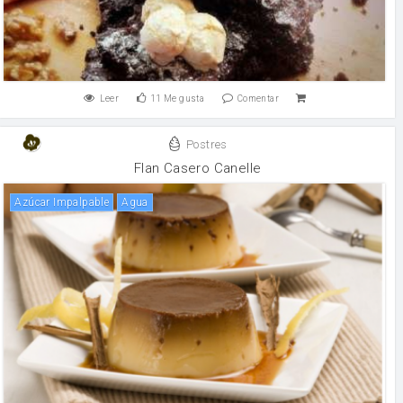
Leer
11
Me gusta
Comentar
Postres
Flan Casero Canelle
Azúcar Impalpable
agua