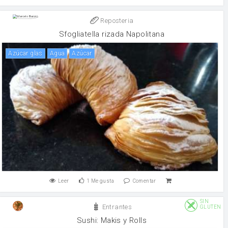
Reposteria
Sfogliatella rizada Napolitana
azúcar glas
agua
Azúcar
Leer
1
Me gusta
Comentar
SIN
Entrantes
GLUTEN
Sushi: Makis y Rolls