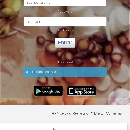
Escribe tu email
Password
Password
Olvidastes?
Entrar
¿Eres nuevo?
Crea una cuenta
Nuevas Recetas
Mejor Votadas