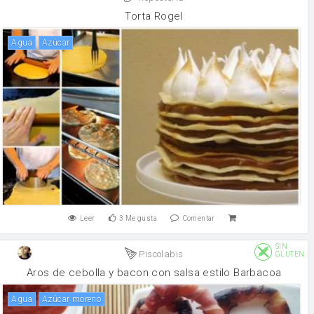
Torta Rogel
agua
Azúcar
Leer
3
Me gusta
Comentar
SIN
Piscolabis
GLUTEN
Aros de cebolla y bacon con salsa estilo Barbacoa
agua
Azúcar moreno