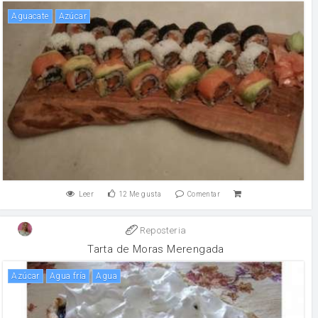
Aguacate
Azúcar
Leer
12
Me gusta
Comentar
Reposteria
Tarta de Moras Merengada
Azúcar
Agua fría
agua