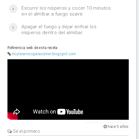
Escurrir los nísperos y cocer 10 minutos
4
en el almíbar a fuego suave.
Apagar el fuego y dejar enfriar los
5
nísperos dentro del almíbar.
Referencia web de esta receta
hoytenemosparacomer.blogspot.com
Video
hace 5 años
Sé el primero