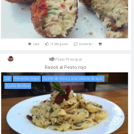
Leer
13
Me gusta
Comentar
Plato Principal
Ravioli al Pesto rojo
sal
pimienta negra
Aceite de oliva y una cabeza de ajos
aceite de oliva