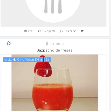
Leer
1
Me gusta
Comentar
Entrantes
Gazpacho de fresas
Aceite de Oliva Virgen Extra
sal