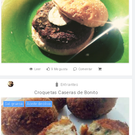
Leer
9
Me gusta
Comentar
Entrantes
Croquetas Caseras de Bonito
Sal gruesa
aceite de oliva