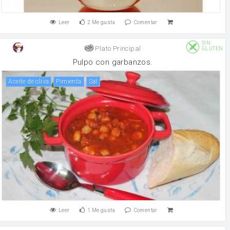
Leer
2
Me gusta
Comentar
SIN
Plato Principal
GLUTEN
Pulpo con garbanzos.
aceite de oliva
pimienta
sal
Leer
1
Me gusta
Comentar