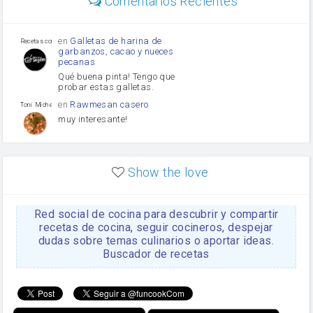
Comentarios Recientes
Diente de ajo
Tomates
Puerro
en
Galletas de harina de
Recetas con sazon
garbanzos, cacao y nueces
pecanas
Qué buena pinta! Tengo que
probar estas galletas.
en
Rawmesan casero
Toni Michel Caubet
muy interesante!
en
Lasaña casera fácil y
HOJALDROSA TV
rápida
Show the love
VIDEO EXPLIATIVO
https://youtu.be/J5e1ddxNWjk
Red social de cocina para descubrir y compartir
en
Gachas de la abuela
HOJALDROSA TV
Rosa
recetas de cocina, seguir cocineros, despejar
dudas sobre temas culinarios o aportar ideas.
https://youtu.be/Mz69gcVO3sI
Buscador de recetas
en
Receta Del Bizcocho
Rosa
Casero
Disculpa. En la foto aparece
el bizcocho de xoco y en el