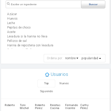
Buscar
Azúcar
huevos
leche
Pepitas de choco
aceite
Levadura si la harina no lleva
Pellizco de sal
Harina de reposteria con levadura
Azúcar avainillado
harina
Ordena por:
nombre
popularidad
cebolla
mantequilla
ajo
aceite de oliva
Usuarios
huevo
zanahoria
Top
Nuevos
tomate
levadura en polvo
Siguiendo
Opcional: Azúcar avainillado
Opcional: Ron o Whisky
Harina para bizcocho
Roberto
Toni
Roberto
Recetas
Fernando
Cathy
azucar
Michel
Perez
Cocina
Vicente
Pérez