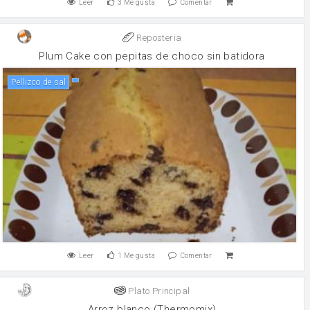
Leer
3
Me gusta
Comentar
Reposteria
Plum Cake con pepitas de choco sin batidora
Pellizco de sal
Leer
1
Me gusta
Comentar
Plato Principal
Arroz blanco (Thermomix)