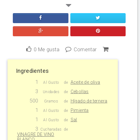
0
Me gusta
Comentar
Ingredientes
1
Aceite de oliva
Al Gusto
de
3
Cebollas
Unidades
de
500
Hígado de ternera
Gramos
de
1
Pimienta
Al Gusto
de
1
Sal
Al Gusto
de
3
Cucharadas
de
VINAGRE DE VINO
BLANCO