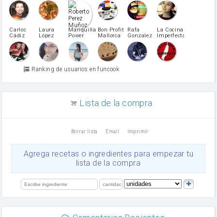
Caubet
Muñoz
patatas
pimiento rojo
Pimentón
pimiento verde
Carlos
Laura
Mariquilla
Bon Profit
Rafa
La Cocina
Cádiz
López
Power
Mallorca
Gonzalez
Imperfecta
miel
Martínez
vino blanco
Azúcar glass
Azúcar moreno
Ranking de usuarios en funcook
Zumo de limón
arroz
canela en polvo
aceite de girasol
Lista de la compra
Dientes de ajo
vinagre
nata
Borrar lista
Email
Imprimir
Cacao en polvo
queso rallado
Ajos
Agrega recetas o ingredientes para empezar tu
salsa de soja
lista de la compra
orégano
Levadura
limón
perejil
carne picada
mayonesa