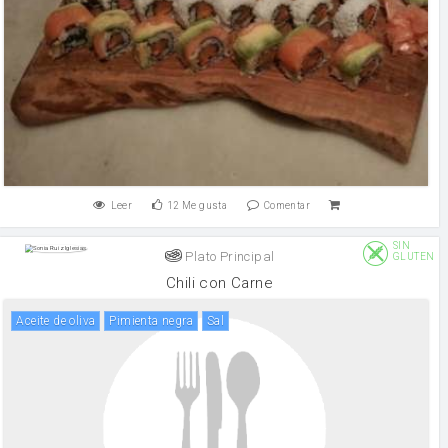
Leer
12
Me gusta
Comentar
SIN
Plato Principal
GLUTEN
Chili con Carne
aceite de oliva
pimienta negra
sal