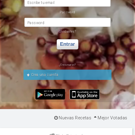
Escribe tu email
Password
Password
Olvidastes?
Entrar
¿Eres nuevo?
Crea una cuenta
Nuevas Recetas
Mejor Votadas