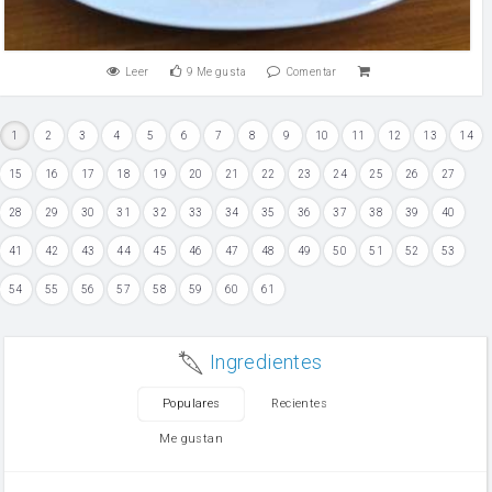
Leer
9
Me gusta
Comentar
1
2
3
4
5
6
7
8
9
10
11
12
13
14
15
16
17
18
19
20
21
22
23
24
25
26
27
28
29
30
31
32
33
34
35
36
37
38
39
40
41
42
43
44
45
46
47
48
49
50
51
52
53
54
55
56
57
58
59
60
61
Ingredientes
Populares
Recientes
Me gustan