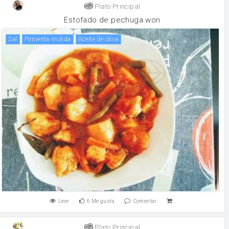
Plato Principal
Estofado de pechuga won
sal
Pimienta molida
aceite de oliva
Leer
6
Me gusta
Comentar
Plato Principal