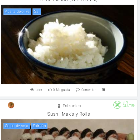
aceite de oliva
sal
Leer
0
Me gusta
Comentar
SIN
Entrantes
GLUTEN
Sushi: Makis y Rolls
salsa de soja
salmón