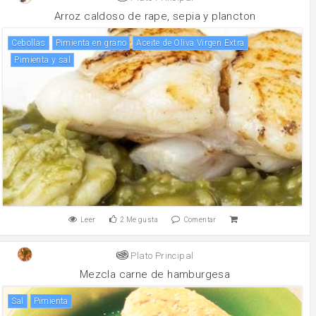
Arroz caldoso de rape, sepia y plancton
Cebollas
pimienta en grano
Aceite de Oliva Virgen Extra
Pimienta y sal
Leer
2
Me gusta
Comentar
Plato Principal
Mezcla carne de hamburgesa
sal
pimienta