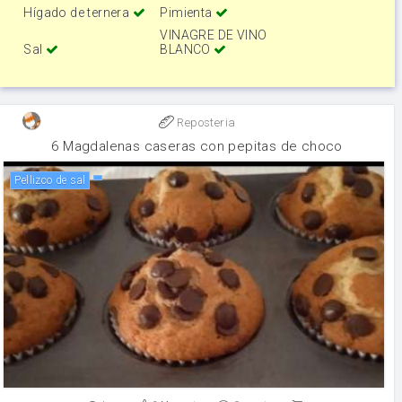
Hígado de ternera
Pimienta
VINAGRE DE VINO
Sal
BLANCO
Reposteria
6 Magdalenas caseras con pepitas de choco
Pellizco de sal