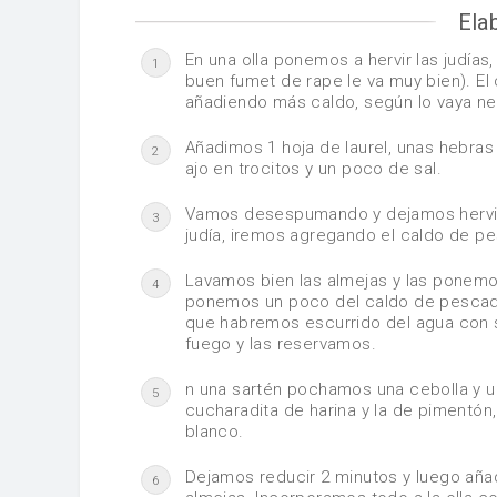
Ela
En una olla ponemos a hervir las judía
1
buen fumet de rape le va muy bien). El
añadiendo más caldo, según lo vaya ne
Añadimos 1 hoja de laurel, unas hebras 
2
ajo en trocitos y un poco de sal.
Vamos desespumando y dejamos hervir 
3
judía, iremos agregando el caldo de 
Lavamos bien las almejas y las ponemo
4
ponemos un poco del caldo de pescado
que habremos escurrido del agua con s
fuego y las reservamos.
n una sartén pochamos una cebolla y u
5
cucharadita de harina y la de pimentó
blanco.
Dejamos reducir 2 minutos y luego aña
6