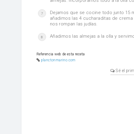
almejas. Incorporamos todo a la olla co
Dejamos que se cocine todo junto 15 m
7
añadimos las 4 cucharaditas de crema
nos rompan las judías.
Añadimos las almejas a la olla y servi
8
Referencia web de esta receta
planctonmarino.com
Sé el pri