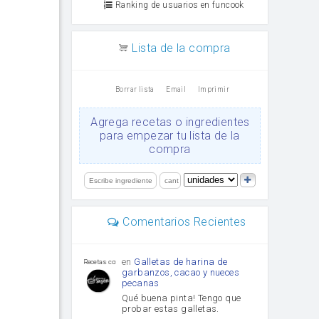
Ranking de usuarios en funcook
Lista de la compra
Borrar lista
Email
Imprimir
Agrega recetas o ingredientes
para empezar tu lista de la
compra
Comentarios Recientes
en
Galletas de harina de
Recetas con sazon
garbanzos, cacao y nueces
pecanas
Qué buena pinta! Tengo que
probar estas galletas.