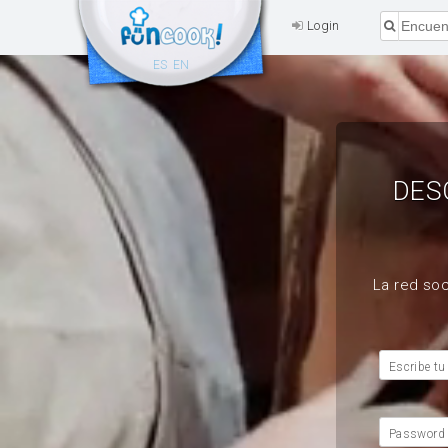
Login
ES
EN
DES
La red soc
Escribe tu
Password