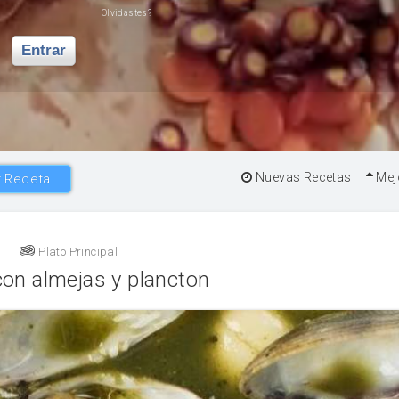
Olvidastes?
Entrar
Nuevas Recetas
Mej
 Receta
Plato Principal
on almejas y plancton