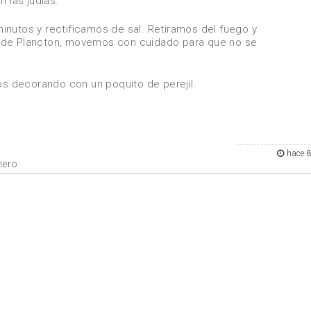
n las judías.
inutos y rectificamos de sal. Retiramos del fuego y
 de Plancton, movemos con cuidado para que no se
mos decorando con un poquito de perejil.
hace 
mero