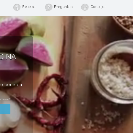
Recetas
Preguntas
Consejos
CINA
, o conecta
s nuevo?