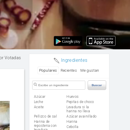
or Votadas
Ingredientes
Populares
Recientes
Me gustan
Buscar
Azúcar
huevos
leche
Pepitas de choco
aceite
Levadura si la
harina no lleva
Pellizco de sal
Azúcar avainillado
Harina de
harina
reposteria con
cebolla
levadura