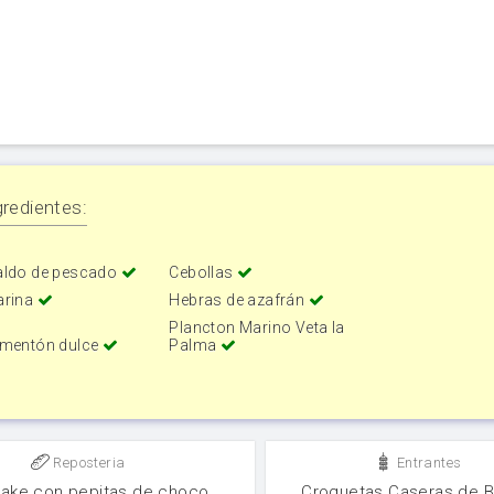
redientes:
aldo de pescado
Cebollas
arina
Hebras de azafrán
Plancton Marino Veta la
imentón dulce
Palma
Reposteria
Entrantes
ake con pepitas de choco
Croquetas Caseras de B