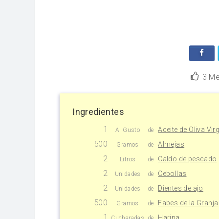
3
Me
Ingredientes
1
Aceite de Oliva Vir
Al Gusto
de
500
Almejas
Gramos
de
2
Caldo de pescado
Litros
de
2
Cebollas
Unidades
de
2
Dientes de ajo
Unidades
de
500
Fabes de la Granja
Gramos
de
1
Harina
Cucharadas
de