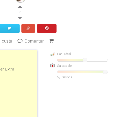
3
 gusta
Comentar
Facilidad
Saludable
gen Extra
5/Persona