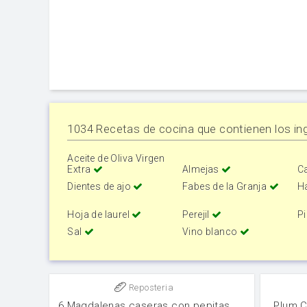
1034 Recetas de cocina que contienen los ing
Aceite de Oliva Virgen
Extra
Almejas
C
Dientes de ajo
Fabes de la Granja
H
Hoja de laurel
Perejil
P
Sal
Vino blanco
Reposteria
6 Magdalenas caseras con pepitas
Plum C