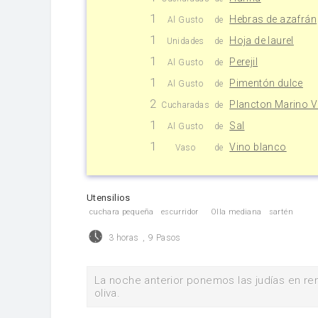
1
Hebras de azafrán
Al Gusto
de
1
Hoja de laurel
Unidades
de
1
Perejil
Al Gusto
de
1
Pimentón dulce
Al Gusto
de
2
Plancton Marino V
Cucharadas
de
1
Sal
Al Gusto
de
1
Vino blanco
Vaso
de
Utensilios
cuchara pequeña
escurridor
Olla mediana
sartén
3 horas
,
9 Pasos
La noche anterior ponemos las judías en re
oliva.