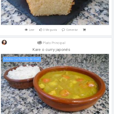
Leer
0
Me gusta
Comentar
Plato Principal
Kare o curry japonés
Media cucharada de miel