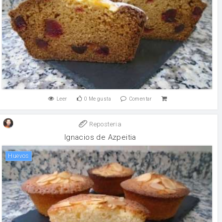
Leer
0
Me gusta
Comentar
Reposteria
Ignacios de Azpeitia
huevos