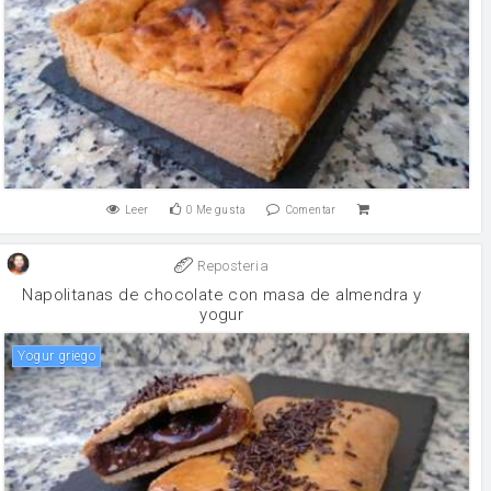
Leer
0
Me gusta
Comentar
Reposteria
Napolitanas de chocolate con masa de almendra y
yogur
yogur griego