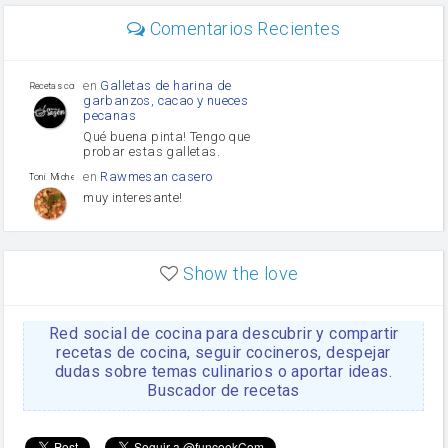
Diente de ajo
Comentarios Recientes
mayonesa
Tomates
Puerro
en
Galletas de harina de
Recetas con sazon
garbanzos, cacao y nueces
pecanas
Qué buena pinta! Tengo que
probar estas galletas.
en
Rawmesan casero
Toni Michel Caubet
muy interesante!
en
Lasaña casera fácil y
HOJALDROSA TV
rápida
Show the love
VIDEO EXPLIATIVO
https://youtu.be/J5e1ddxNWjk
Red social de cocina para descubrir y compartir
en
Gachas de la abuela
HOJALDROSA TV
Rosa
recetas de cocina, seguir cocineros, despejar
dudas sobre temas culinarios o aportar ideas.
https://youtu.be/Mz69gcVO3sI
Buscador de recetas
en
Receta Del Bizcocho
Rosa
Casero