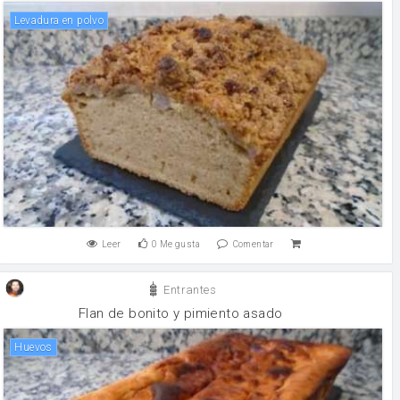
levadura en polvo
Leer
0
Me gusta
Comentar
Entrantes
Flan de bonito y pimiento asado
huevos