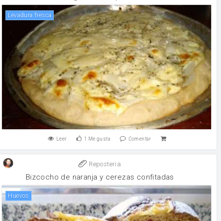
levadura fresca
Leer
1
Me gusta
Comentar
Reposteria
Bizcocho de naranja y cerezas confitadas
huevos