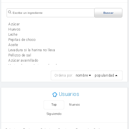
Buscar
Azúcar
huevos
leche
Pepitas de choco
aceite
Levadura si la harina no lleva
Pellizco de sal
Azúcar avainillado
Harina de reposteria con levadura
harina
Ordena por:
nombre
popularidad
cebolla
mantequilla
ajo
aceite de oliva
Usuarios
huevo
zanahoria
Top
Nuevos
tomate
levadura en polvo
Siguiendo
Opcional: Ron o Whisky
Harina para bizcocho
Opcional: Azúcar avainillado