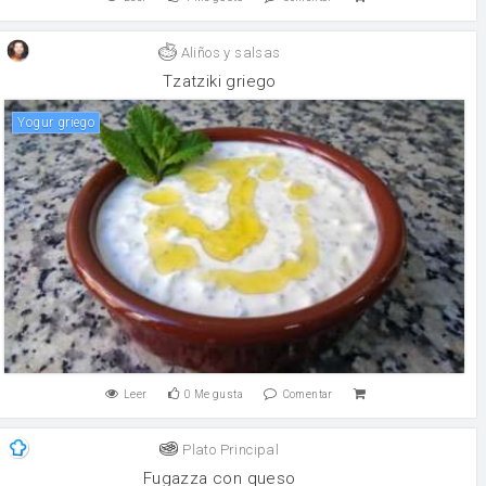
Aliños y salsas
Tzatziki griego
yogur griego
Leer
0
Me gusta
Comentar
Plato Principal
Fugazza con queso