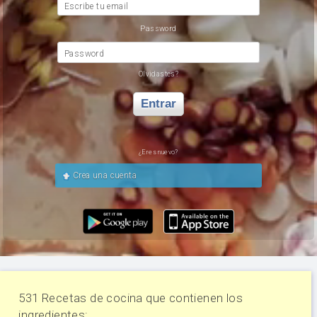
Escribe tu email
Password
Password
Olvidastes?
Entrar
¿Eres nuevo?
Crea una cuenta
531 Recetas de cocina que contienen los
ingredientes: