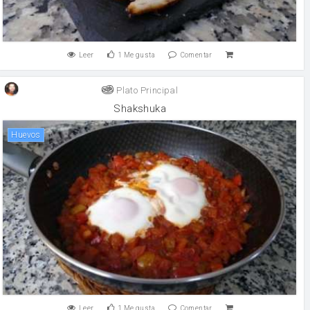
Leer
1
Me gusta
Comentar
Plato Principal
Shakshuka
huevos
Leer
1
Me gusta
Comentar